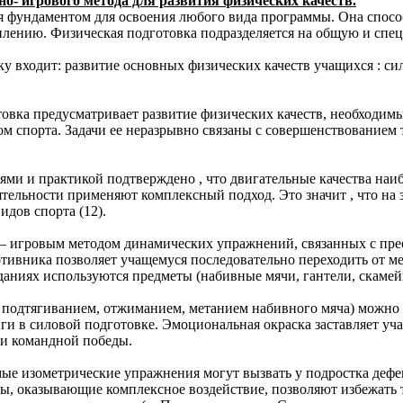
о- игрового метода для развития физических качеств.
ся фундаментом для освоения любого вида программы. Она спос
плению. Физическая подготовка подразделяется на общую и спе
 входит: развитие основных физических качеств учащихся : сил
овка предусматривает развитие физических качеств, необходимых
м спорта. Задачи ее неразрывно связаны с совершенствованием 
ми и практикой подтверждено , что двигательные качества наиб
тельности применяют комплексный подход. Это значит , что на з
идов спорта (12).
 игровым методом динамических упражнений, связанных с преод
тивника позволяет учащемуся последовательно переходить от 
даниях используются предметы (набивные мячи, гантели, скамейк
с подтягиванием, отжиманием, метанием набивного мяча) можно
иги в силовой подготовке. Эмоциональная окраска заставляет у
 и командной победы.
ые изометрические упражнения могут вызвать у подростка дефек
гры, оказывающие комплексное воздействие, позволяют избежать 