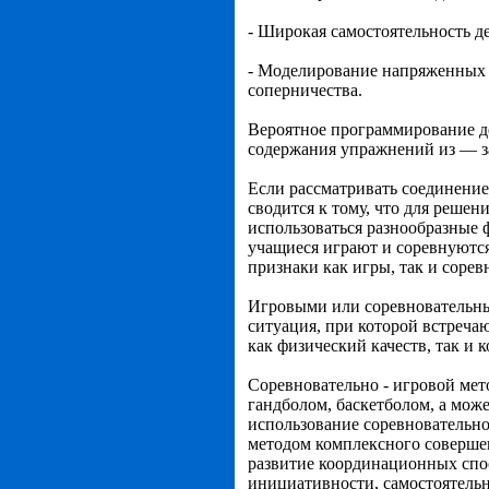
- Широкая самостоятельность 
- Моделирование напряженных м
соперничества.
Вероятное программирование де
содержания упражнений из — з
Если рассматривать соединение
сводится к тому, что для решен
использоваться разнообразные 
учащиеся играют и соревнуются 
признаки как игры, так и сорев
Игровыми или соревновательным
ситуация, при которой встреч
как физический качеств, так и 
Соревновательно - игровой мет
гандболом, баскетболом, а мож
использование соревновательно
методом комплексного совершен
развитие координационных спос
инициативности, самостоятельн