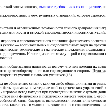
действий занимающихся,
высокие требования к их инициативе
, н
ежличностных и межгрупповых отношений, которые строятся ка
йствий и ограниченные возможности точного дозирования нагру
а динамичности и высокой эмоциональности игровых ситуаций.
 игрового и соревновательного с позиции физического воспитан
ия учебно — воспитательных и оздоровительных задач на практик
физические, технические и тактические упражнения, подвижные 
одновременно. И часто различие между игрой и соревновании исч
нования.
и любые задания называются потому, что при помощи их созда
аются противоборствующие или соревнующиеся стороны.
Цели за
конкретных умений и навыков учащихся (15).
од не обязательно связан с какими-либо общепринятыми играми,
ет быть приемлем на материале любых физических упражнений: б
 - игровой метод находит при проведении занятий с детьми дошк
ствования физических и психических качеств человека. С его 
обностей, силы, быстроты, выносливости, воспитание смелости
ости, тактического мышления, закрепления и совершенствования