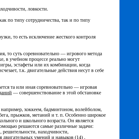
аходчивости, ловкости.
к по типу сотрудничества, так и по типу
зки, то есть исключение жесткого контроля
ия, то суть соревновательно — игрового метода
е, в учебном процессе реально могут
игры, эстафеты или их комбинации, когда
езает, т.к. двигательные действия несут в себе
ется та или иная соревноватeльно — игровая
даний
— совершенствование в этой обстановке
 например, хоккеем, бадминтоном, волейболом,
ега, прыжков, метаний и т. п. Особенно широкое
ольного и школьного возраста. Он является
помощью решаются самые различные задачи:
, решительности, находчивости,
 двигательных умений и навыков (14) .