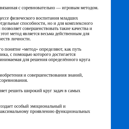
связанная с соревновательно — игровым методом.
цессе физического воспитания младших
отдельные способности, но и для комплексного
позволяет совершенствовать такие качества и
 этот метод является весьма действенным для
честв личности.
о понятие «метод» определяют, как путь
ника, с помощью которого достигается
ринимаемая для решения определённого круга
иобретения и совершенствования знаний,
соревнования.
ляет решить широкий круг задач в самых
 создает особый эмоциональный и
 максимальному проявлению функциональных