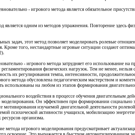
вновательно - игрового метода является обязательное присутств
од является одним из методов упражнения. Повторение здесь 
ьных задач, этот метод позволяет моделировать ролевые отноше
. Кроме того, нестандартные игровые ситуации создают оптима
).
овательно - игрового метода затрудняет его использование на 
 регламентирования физических нагрузок. Тем не менее, нельзя 
ость их регулирования темпа, интенсивности, продолжительнос
вого метода обусловлена педагогическим мастерством и компет
ь использованы на любом из этапов формирования двигательног
ионального воздействия в процессе обучения двигательным дей
о моделирования. Он эффективен при формировании социально 
се мотивирования изучаемой двигательной деятельности ролевой
аемой психической активности учащихся, мобилизацию энергети
 ресурсов организма.
е метода игрового моделирования предусматривает актуализаци
 его освоение. Это выражается в быстром автоматизированном 