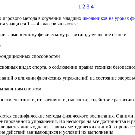
2
3
4
1
о-игрового метода в обучении младших
школьников на уроках ф
ия учащихся 1 — 4 классов являются:
твие гармоничному физическому развитию, улучшение осанки
й
 кондиционных способностей
основных видах спорта, о соблюдении правил техники безопаснос
знаний о влиянии физических упражнений на состояние здоровь
м занятиям спортом
ости, честности, отзывчивости, смелости; содействие развитию
няются специфические методы физического воспитания. Одними 
ентированного упражнения. Но несмотря на все достоинства и р
оплощается лишь одна из главных методических линий в процесс
ие действий занимающихся и условий их выполнения.