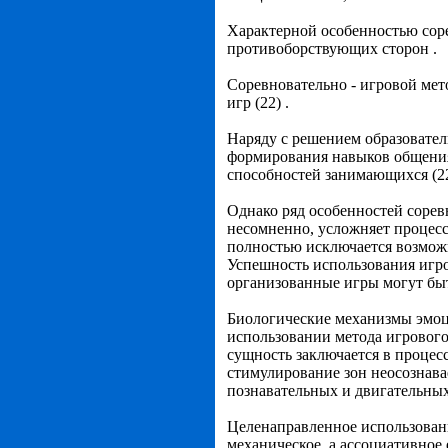
Характерной особенностью соре
противоборствующих сторон .
Соревновательно - игровой мет
игр (22) .
Наряду с решением образовател
формирования навыков общения
способностей занимающихся (22
Однако ряд особенностей соревн
несомненно, усложняет процесс
полностью исключается возможн
Успешность использования игро
организованные игры могут быт
Биологические механизмы эмоц
использовании метода игровог
сущность заключается в процес
стимулирование зон неосознав
познавательных и двигательных
Целенаправленное использовани
механическое, а ассоциативное