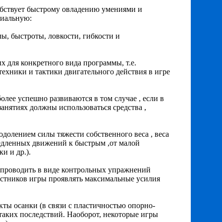
обствует быстрому овладению умениями и
циальную:
ы, быстроты, ловкости, гибкости и
 для конкретного вида программы, т.е.
техники и тактики двигательного действия в игре
олее успешно развиваются в том случае , если в
анятиях должны использоваться средства ,
олением силы тяжести собственного веса , веса
медленных движений к быстрым ,от малой
и и др.).
 проводить в виде контрольных упражнений
частников игры проявлять максимальные усилия
ты осанки (в связи с пластичностью опорно-
таких последствий. Наоборот, некоторые игры