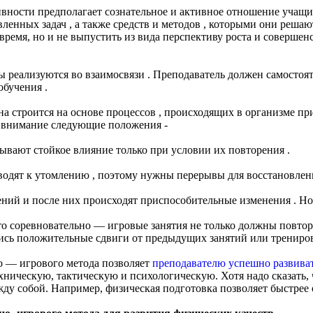
вности предполагает сознательное и активное отношение учащи
енных задач , а также средств и методов , которыми они решаю
ремя, но и не выпустить из вида перспективу роста и совершенс
еализуются во взаимосвязи . Преподаватель должен самостоятел
обучения .
а строится на основе процессов , происходящих в организме пр
о внимание следующие положения -
ывают стойкое влияние только при условии их повторения .
одят к утомлению , поэтому нужны перерывы для восстановлени
ний и после них происходят приспособительные изменения . Но 
что соревновательно — игровые занятия не только должны повтор
ись положительные сдвиги от предыдущих занятий или трениров
о — игрового метода позволяет
преподавателю успешно развива
хническую, тактическую и психологическую. Хотя надо сказать, 
жду собой. Например, физическая подготовка позволяет быстрее