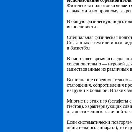
Использование соревновательн
Физическая подготовка являет
навыками и их прочному закре
В общую физическую подготовку
выносливости.
Специальная физическая подгот
Связанных с тем или иным видо
в баскетбол.
В настоящее время исследования
соревновательно — игровой дея
заимствованные из различных в
Выполнение соревновательно —
отягощения, сопротивления про
нагрузки к большой. В таких за
Многие из этих игр (эстафеты 
(тестов), характеризующих сдв
для достижения как личной так
Если систематически повторяем
двигательного аппарата), то и