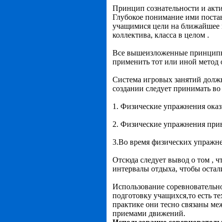
Принцип сознательности и акти
Глубокое понимание ими поставл
учащимися цели на ближайшее в
коллектива, класса в целом .
Все вышеизложенные принципы р
применить тот или иной метод 
Система игровых занятий должн
создании следует принимать в
1. Физические упражнения оказ
2. Физические упражнения прив
3.Во время физических упражне
Отсюда следует вывод о том , 
интервалы отдыха, чтобы остал
Использование соревновательн
подготовку учащихся,то есть те
практике они тесно связаны ме
приемами движений.