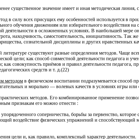
енее существенное значение имеет и иная методическая линия, 
од в силу всех присущих ему особенностей используется в про
льного обучения движениям или избирательного воздействия на 
й деятельности в осложненных условиях. В наибольшей мере он 
трота, находчивость, самостоятельность, инициативность. Так же
арищества, сознательной дисциплины и других нравственных ка
 литературе существуют разные определения методов. Чаще всег
еской цели; как способ совместной деятельности педагога и уче
; как совокупность приёмов и правил деятельности педагога, п
дагогических средств и т. д.(22)
ым методом
в физическом воспитании подразумевается способ пр
игательных и морально — волевых качеств в условиях игры или 
 практических методов. Его комбинированное применение позво
рным признакам его можно отнести :
х упорядоченного соперничества, борьбы за первенство, которое
ающий воздействие физических упражнений и способствующий
ения цели и, как правило, комплексный характер деятельности.