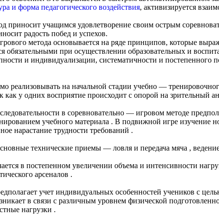
ура и форма педагогического воздействия
, активизируется взаим
тод приносит учащимся удовлетворение своим острым соревнова
носит радость побед и успехов.
грового метода основывается на ряде принципов, которые выра
тся обязательными при осуществлении образовательных и воспит
упности и индивидуализации, систематичности и постепенного 
о реализовывать на начальной стадии учебно — тренировочного
ак как у одних восприятие происходит с опорой на зрительный ан
ледовательности в соревновательно — игровом методе предпола
анированием учебного материала . В подвижной игре изучение н
нное нарастание трудности требований .
сновные технические приемы — ловля и передача мяча , ведение 
ется в постепенном увеличении объема и интенсивности нагру
тического арсеналов .
дполагает учет индивидуальных особенностей учеников с целью
никает в связи с различным уровнем физической подготовленнос
стные нагрузки .