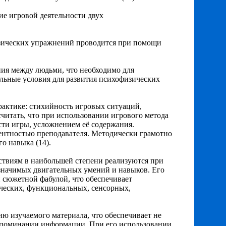
ие игровой деятельности двух
физических упражнений проводится при помощи
ния между людьми, что необходимо для
льные условия для развития психофизических
практике: стихийность игровых ситуаций,
считать, что при использовании игрового метода
ти игры, усложнением её содержания.
ентностью преподавателя. Методически грамотно
о навыка (14).
ствиям в наибольшей степени реализуются при
значимых двигательных умений и навыков. Его
 сюжетной фабулой, что обеспечивает
ческих, функциональных, сенсорных,
ю изучаемого материала, что обеспечивает не
запоминании информации. При его использовании