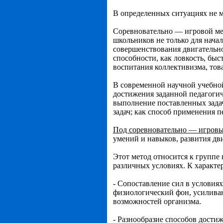
В определенных ситуациях не м
Соревновательно — игровой мет
школьников не только для нача
совершенствования двигательно
способности, как ловкость, быс
воспитания коллективизма, тов
В современной научной учебной
достижения заданной педагогич
выполнение поставленных задач
задач; как способ применения пе
Под соревновательно — игров
умений и навыков, развития дв
Этот метод относится к группе
различных условиях. К характе
- Сопоставление сил в условия
физиологический фон, усилив
возможностей организма.
- Разнообразие способов достиж