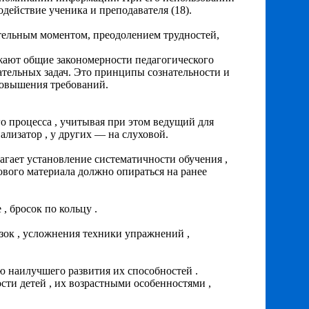
одействие ученика и преподавателя (18).
тельным моментом, преодолением трудностей,
жают общие закономерности педагогического
ательных задач. Это принципы сознательности и
повышения требований.
 процесса , учитывая при этом ведущий для
ализатор , у других — на слуховой.
гает установление систематичности обучения ,
ового материала должно опираться на ранее
, бросок по кольцу .
зок , усложнения техники упражнений ,
 наилучшего развития их способностей .
ти детей , их возрастными особенностями ,