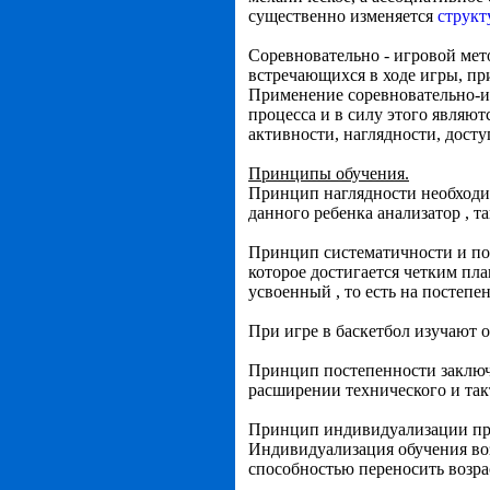
существенно изменяется
структ
Соревновательно - игровой ме
встречающихся в ходе игры, при
Применение соревновательно-и
процесса и в силу этого являю
активности, наглядности, дост
Принципы обучения.
Принцип наглядности необходим
данного ребенка анализатор , т
Принцип систематичности и пос
которое достигается четким пл
усвоенный , то есть на постепе
При игре в баскетбол изучают о
Принцип постепенности заключа
расширении технического и так
Принцип индивидуализации пре
Индивидуализация обучения воз
способностью переносить возра