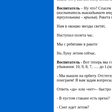
Воспитатель
– Ну что? Спасем 
(
воспитатель выкладывает впер
треугольника – крылья
). Ракета
Нам в окошко звезды светят,
Наступил полета час.
Мы с ребятами в ракете
На Луну летим сейчас.
Воспитатель -
Вот теперь мы г
убывания: 10, 9, 8, 7, …. до 1.(
- Мы вышли на орбиту. Отстегну
поиграем! Я вам задам вопросы
Ответь «да» или «нет»– быстро
- В пустом стакане есть орехи?
- Снег идет летом?