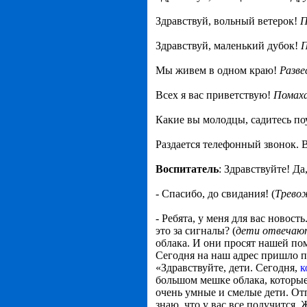
Здравствуй, вольный ветерок!
П
Здравствуй, маленький дубок!
П
Мы живем в одном краю!
Разве
Всех я вас приветствую!
Помаха
Какие вы молодцы, садитесь по
Раздается телефонный звонок. В
Воспитатель
: Здравствуйте! Да
- Спасибо, до свидания! (
Трево
- Ребята, у меня для вас новос
это за сигналы? (
дети отвечаю
облака. И они просят нашей пом
Сегодня на наш адрес пришло пи
«Здравствуйте, дети. Сегодня,
к
большом мешке облака, которые
очень умные и смелые дети. Отп
знаю, что у вас все получится.