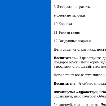
8 Изображение ракеты
9 Счетные палочки
10 Коробка
11 Темная ткань
12 Воздушные шарики
Дети сидят на стульчиках, поста
Воспитатель
– Здравствуйте, д
поздороваемся. (Дети хором здо
взрослыми стоя. Давайте встан
Дети встают возле стульчиков и
Воспитатель
- А сейчас я пред
Физминутка «Здравствуй, небо
Здравствуй, небо голубое!
Одна 
Здравствуй, солнце золотое!
Др