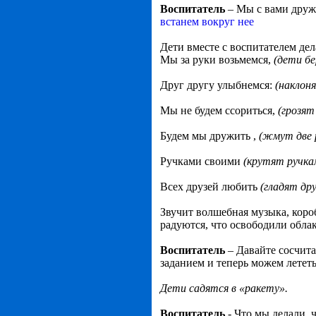
Воспитатель
– Мы с вами друж
встанем вокруг нее
Дети вместе с воспитателем де
Мы за руки возьмемся,
(дети бе
Друг другу улыбнемся:
(наклоня
Мы не будем ссориться,
(грозят
Будем мы дружить ,
(жмут две р
Ручками своими
(крутят ручка
Всех друзей любить
(гладят дру
Звучит волшебная музыка, коро
радуются, что освободили облак
Воспитатель
– Давайте сосчита
заданием и теперь можем лететь
Дети садятся в «ракету».
Воспитатель
- Что мы делали, 