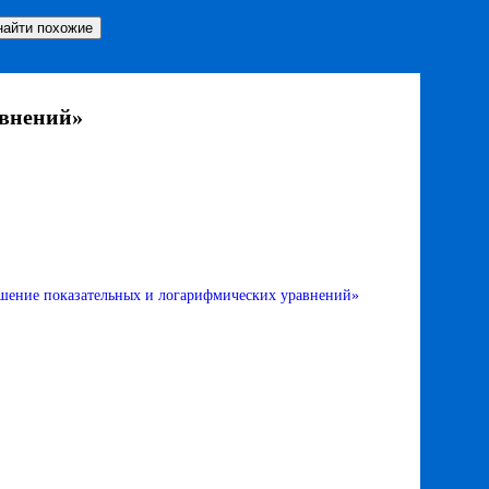
авнений»
ешение показательных и логарифмических уравнений»