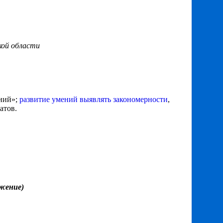
кой области
ений»;
развитие умений выявлять закономерности
,
атов.
ожение)