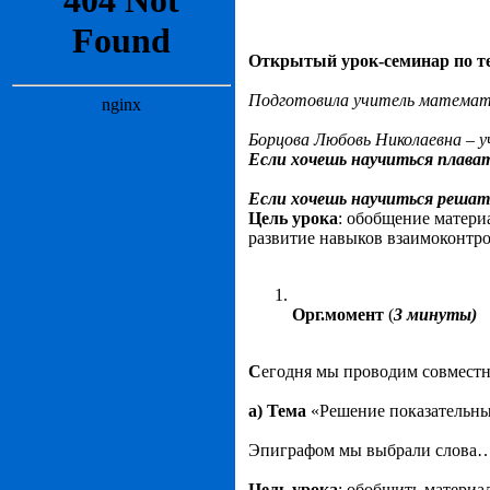
Открытый урок-семинар по т
Подготовила учитель математ
Борцова Любовь Николаевна – у
Если хочешь научиться плавать
Если хочешь научиться решат
Цель урока
: обобщение матери
развитие навыков взаимоконтро
Орг.момент
(
3 минуты)
С
егодня мы проводим совместн
а) Тема
«Решение показательны
Эпиграфом мы выбрали слова
Цель урока
: обобщить материа