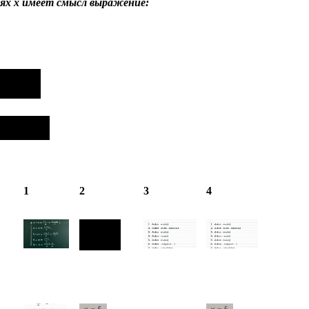
иях х имеет смысл выражение:
1
2
3
4