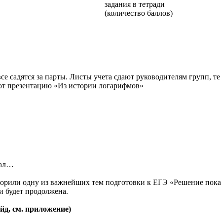
задания в тетради
(количество баллов)
все садятся за парты. Листы учета сдают руководителям групп, т
ают презентацию «Из истории логарифмов»
рал…
торили одну из важнейших тем подготовки к ЕГЭ «Решение пок
и будет продолжена.
йд, см. приложение)