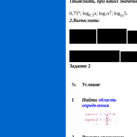
1Выяснить, при каких значен
х
2
0,75
; log
x; log
x
; log
5.
0.5
7
|x|
2.Вычислить:
Задание 2
№
Условие
1
Найти
область
определения