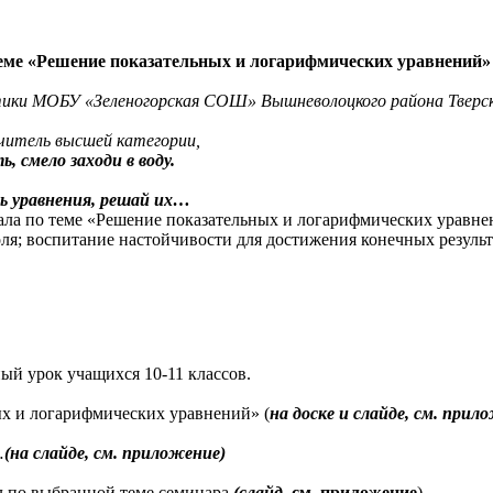
еме «Решение показательных и логарифмических уравнений»
ики МОБУ «Зеленогорская СОШ» Вышневолоцкого района Тверс
читель высшей категории,
, смело заходи в воду.
ь уравнения, решай их…
ала по теме «Решение показательных и логарифмических уравн
ля; воспитание настойчивости для достижения конечных результ
ый урок учащихся 10-11 классов.
х и логарифмических уравнений» (
на доске и слайде, см. прил
…
(на слайде, см. приложение)
л по выбранной теме семинара
(слайд
,
см. приложение
)