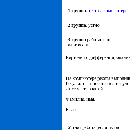
1 группа
-
тест на компьютере
2 группа
. устно
3 группа
работает по
карточкам.
Карточки с дифференцированны
.
На компьютере ребята выполняю
Результаты заносятся в лист уче
Лист учета знаний
Фамилия, имя.
Класс
Устная работа (количество