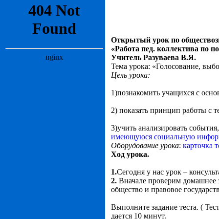
Открытый урок по обществозн
«Работа пед. коллектива по п
Учитель Разуваева В.Я.
Тема урока: «Голосование, выб
Цель урока:
1)познакомить учащихся с ос
2) показать принцип работы с т
3)учить анализировать события
имеющуюся социальную инфо
Оборудование урока
:
карточка т
Ход урока.
1.
Сегодня у нас урок – консул
2.
Вначале проверим домашнее з
общество и правовое государств
Выполните задание теста. ( Тес
дается 10 минут.