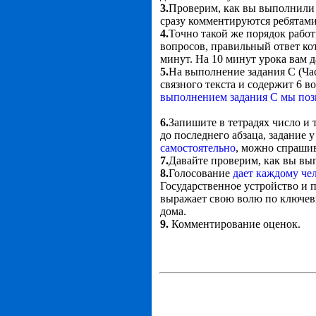
3.
Проверим, как вы выполнили 
сразу комментируются ребятами
4.
Точно такой же порядок работ
вопросов, правильный ответ ко
минут. На 10 минут урока вам д
5.
На выполнение задания С (Част
связного текста и содержит 6 
выполнением задания С мы поз
6.
Запишите в тетрадях число и т
до последнего абзаца, задание 
самостоятельно
, можно спрашив
7.
Давайте проверим, как вы вып
8.
Голосование
дает каждому че
Государственное устройство и
выражает свою волю по ключевы
дома.
9.
Комментирование оценок.