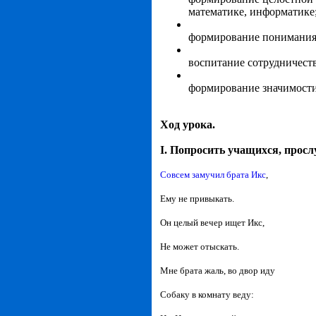
математике, информатике
формирование понимания
воспитание сотрудничеств
формирование значимости
Ход урока.
I. Попросить учащихся, просл
Совсем замучил брата Икс
,
Ему не привыкать.
Он целый вечер ищет Икс,
Не может отыскать.
Мне брата жаль, во двор иду
Собаку в комнату веду: