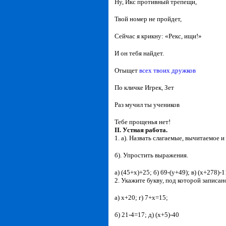
Ну, Икс противный трепещи,
Твой номер не пройдет,
Сейчас я крикну: «Рекс, ищи!»
И он тебя найдет.
Отыщет
всех твоих дружков
По кличке Игрек, Зет
Раз мучил ты учеников
Тебе прощенья нет!
II. Устная работа.
1. а). Назвать слагаемые, вычитаемое
б). Упростить выражения.
а) (45+х)+25; б) 69-(у+49); в) (х+278)-1
2. Укажите букву, под которой записан
а) х+20; г) 7+х=15;
б) 21-4=17; д) (х+5)-40