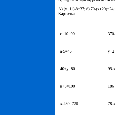
А) (х+11)-8=37; б) 70-(х+29)=24;
Карточка
с+10=90
370
а-5=45
у+2
40+у=80
95-
в+5=100
186
х-280=720
78-