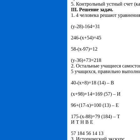
5. Контрольный устный счет (к
III. Решение задач.
1. 4 человека решают уравнения
(у-28)-164=31
246-(х+54)=45
58-(х-97)=12
(у-36)+73=218
2. Остальные учащиеся самост
5 учащихся, правильно выполни
40-(х+8)=18 (14) – В
(х+98)+14=169 (57) – И
96+(17-х)=100 (13) – Е
175-(х-88)=79 (184) – Т
И Т Н В Е
57 184 56 14 13
3. Исторический экскурс.