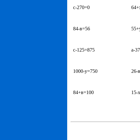
с-270=0
64+
84-в=56
55+
с-125=875
а-3
1000-у=750
26-
84+в=100
15-