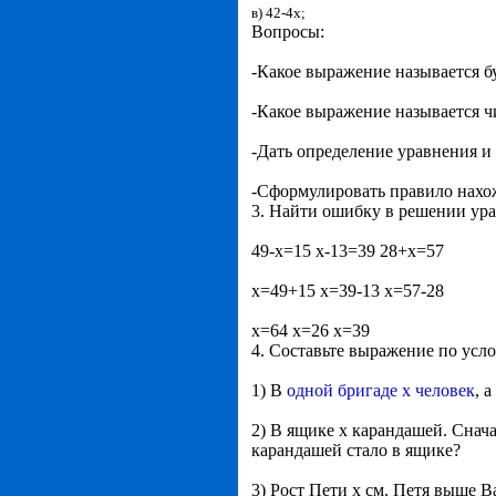
в) 42-4х;
Вопросы:
-Какое выражение называется 
-Какое выражение называется 
-Дать определение уравнения и 
-Сформулировать правило нахож
3. Найти ошибку в решении ура
49-х=15 х-13=39 28+х=57
х=49+15 х=39-13 х=57-28
х=64 х=26 х=39
4. Составьте выражение по усло
1) В
одной бригаде х человек
, 
2) В ящике х карандашей. Снач
карандашей стало в ящике?
3) Рост Пети х см. Петя выше В