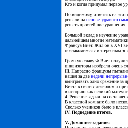
Кто и когда придумал первое у
По-видимому, ответить на этот
решали на
основе здравого смы
решать простейшие уравнения.
Большой вклад в изучение урав
дальнейшем многие математики
Франсуа Виет. Жил он в XVI век
познакомимся с интересным эпи
Громкую славу Ф.Виет получил 
инквизиторы изобрели очень сл
III. Напрасно французы пыталис
нашел за две
недели непрерывн
выигрывать одно сражение за 
Виета в связи с дьяволом и пр
в историю как великий математ
4. Решение задачи на составлен
В классной комнате было нескол
Сколько учеников было в класс
IV. Подведение итогов.
V. Домашнее задание:
Придумать задачи, решением ко