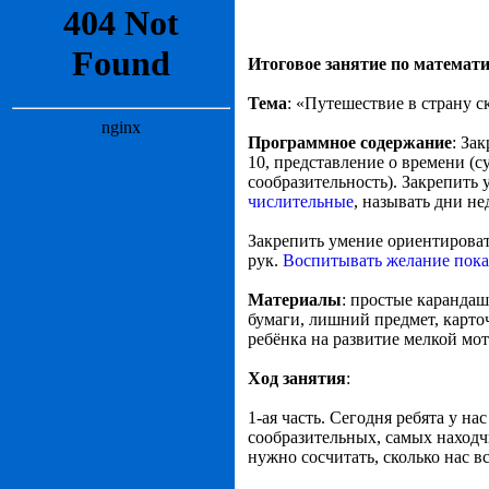
Итоговое занятие по математи
Тема
: «Путешествие в страну с
Программное содержание
: За
10, представление о времени (су
сообразительность). Закрепить
числительные
, называть дни не
Закрепить умение ориентироват
рук.
Воспитывать желание пока
Материалы
: простые карандаш
бумаги, лишний предмет, карто
ребёнка на развитие мелкой мот
Ход занятия
:
1-ая часть. Сегодня ребята у н
сообразительных, самых находч
нужно сосчитать, сколько нас вс