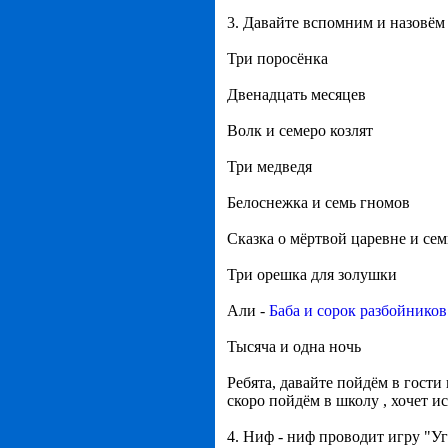
3. Давайте вспомним и назовём 
Три поросёнка
Двенадцать месяцев
Волк и семеро козлят
Три медведя
Белоснежка и семь гномов
Сказка о мёртвой царевне и се
Три орешка для золушки
Али -
Баба и сорок разбойников
Тысяча и одна ночь
Ребята, давайте пойдём в гости
скоро пойдём в школу , хочет ис
4. Ниф - ниф проводит игру "У