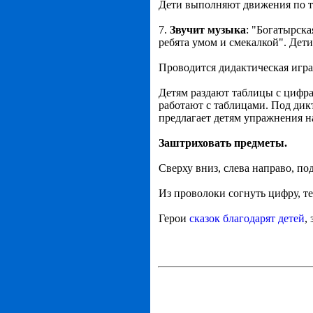
Дети выполняют движения по т
7.
Звучит музыка
: "Богатырск
ребята умом и смекалкой". Дети
Проводится дидактическая игра
Детям раздают таблицы с цифр
работают с таблицами. Под дик
предлагает детям упражнения н
Заштриховать предметы.
Сверху вниз, слева направо, под
Из проволоки согнуть цифру, те
Герои
сказок благодарят детей
,