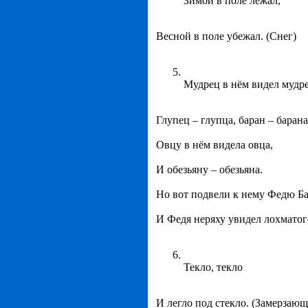
Зимой в поле лежал,
Весной в поле убежал. (Снег)
Мудрец в нём видел мудре
Глупец – глупца, баран – барана
Овцу в нём видела овца,
И обезьяну – обезьяна.
Но вот подвели к нему Федю Ба
И Федя неряху увидел лохматого
Текло, текло
И легло под стекло. (Замерзающ