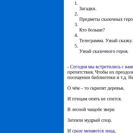
Загадки.
Предметы сказочных геро
Кто больше?
Телеграмма. Узнай сказку.
Узнай сказочного героя.
-
Сегодня мы встретились с вам
препятствия. Чтобы их преодоле
посещении библиотеки и т.д. Н
О чём – то скрипят деревья,
И птицам опять не спится.
В лесной чащобе звери
Затеяли мудрый спор.
И
сразу меняются лица
,