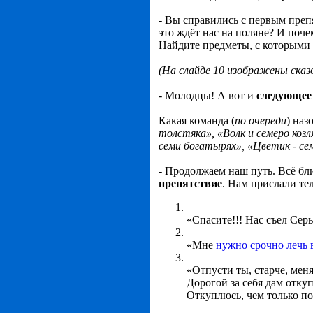
- Вы справились с первым преп
это ждёт нас на поляне? И поч
Найдите предметы, с которыми 
(На слайде 10 изображены сказ
- Молодцы! А вот и
следующее
Какая команда (
по очереди
) наз
толстяка», «Волк и семеро козл
семи богатырях», «Цветик - се
- Продолжаем наш путь. Всё бл
препятствие
. Нам прислали те
«Спасите!!! Нас съел Сер
«Мне
нужно срочно лечь 
«Отпусти ты, старче, мен
Дорогой за себя дам отку
Откуплюсь, чем только по