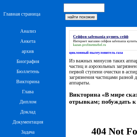
Главная страница
Анализ
Сейфов safemania купить сейф
Анкета
Интернет магазин
сейфов safemania купит
kazan.profmetmebel.ru
архив
циклонный пылеуловитель газа
Из важных минусов таких аппа
Биография
частиц и аэрозольных загрязне
Бюллетень
первой ступени очистки в асп
загрязнения частицами разной 
Викторина
аппараты.
Глава
Викторина «В мире сказ
отрывкам; побуждать к
Диплом
Доклад
Документация
Задача