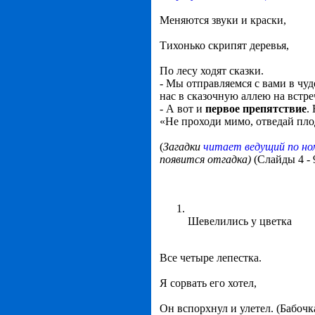
Меняются звуки и краски,
Тихонько скрипят деревья,
По лесу ходят сказки.
- Мы отправляемся с вами в чу
нас в сказочную аллею на встр
- А вот и
первое препятствие
.
«Не проходи мимо, отведай плод
(
Загадки
читает ведущий по но
появится отгадка)
(Слайды 4 - 
Шевелились у цветка
Все четыре лепестка.
Я сорвать его хотел,
Он вспорхнул и улетел. (Бабочк