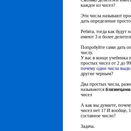
каждое из чисел?
Эти числа называют про
дать определение просто
Ребята, тогда как будут 
имеют 3 и более делител
Попробуйте сами дать о
числу.
У вас в конце учебника 
простых чисел от 2 до 99
почему одни числа выд
другие черным?
Два простых числа, разн
называются
близнецами
чисел
А как вы думаете, почем
чисел нет 1? И вообще, 1
составное число?
Задача.