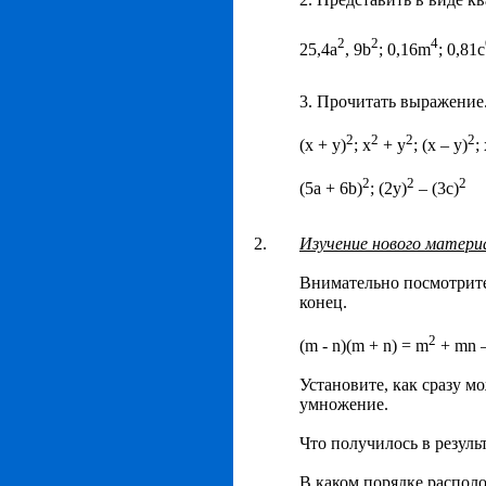
2
2
4
25,4a
, 9b
; 0,16m
; 0,81c
3. Прочитать выражение
2
2
2
2
(x + y)
; x
+ y
; (x – y)
;
2
2
2
(5a + 6b)
; (2y)
– (3c)
2.
Изучение нового матери
Внимательно посмотрите 
конец.
2
(m - n)(m + n) = m
+ mn –
Установите, как сразу 
умножение.
Что получилось в резуль
В каком порядке распол