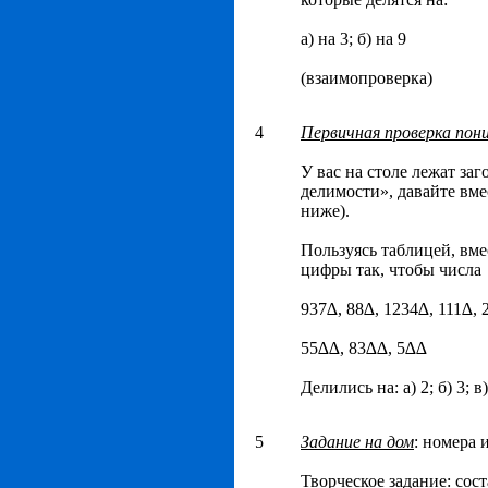
а) на 3; б) на 9
(взаимопроверка)
4
Первичная проверка пон
У вас на столе лежат за
делимости», давайте вме
ниже).
Пользуясь таблицей, вме
цифры так, чтобы числа
937∆, 88∆, 1234∆, 111∆, 
55∆∆, 83∆∆, 5∆∆
Делились на: а) 2; б) 3; в)
5
Задание на дом
: номера 
Творческое задание: сос