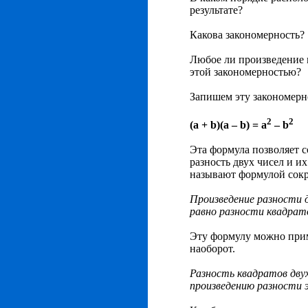
результате?
Какова закономерность?
Любое ли произведение 
этой закономерностью?
Запишем эту закономерн
2
2
(a + b)(a – b) = a
– b
Эта формула позволяет 
разность двух чисел и их
называют формулой сок
Произведение разности д
равно разности квадрато
Эту формулу можно прим
наоборот.
Разность квадратов двух
произведению разности э