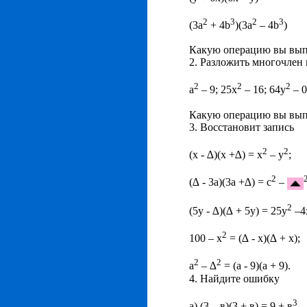
2
3
2
3
(3a
+ 4b
)(3a
– 4b
)
Какую операцию вы вы
2. Разложить многочлен
2
2
2
a
– 9; 25x
– 16; 64y
– 0
Какую операцию вы вы
3. Восстановит запись
2
2
(х - ∆)(х +∆) = х
– y
;
2
(∆ - 3а)(3а +∆) = с
–
2
(5у - ∆)(∆ + 5у) = 25у
–4
2
100 – х
= (∆ - х)(∆ + х);
2
2
а
– ∆
= (а - 9)(а + 9).
4. Найдите ошибку
3
а) (3 – в)(3 + в) = 9 + в