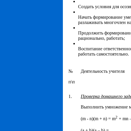
Создать условия для осоз
Начать формирование уме
разлаживать многочлен на
Продолжить формирование
рационально, работать;
Воспитание ответственног
работать самостоятельно.
№
Деятельность учителя
п\п
1.
Проверка домашнего зад
Выполнить умножение м
2
(m - n)(m + n) = m
+ mn –
(a + b)(a – b) = …………