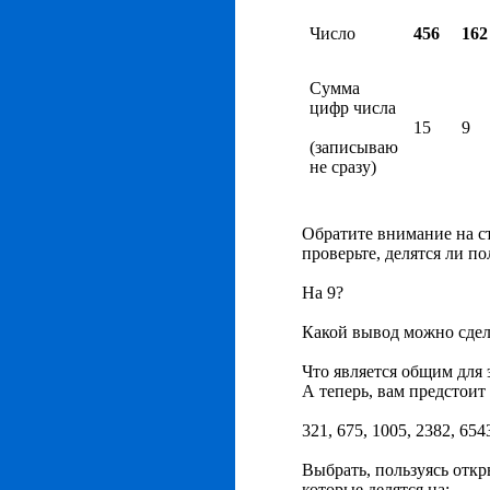
Число
456
162
Сумма
цифр числа
15
9
(записываю
не сразу)
Обратите внимание на с
проверьте, делятся ли п
На 9?
Какой вывод можно сдел
Что является общим для 
А теперь, вам предстоит
321, 675, 1005, 2382, 654
Выбрать, пользуясь отк
которые делятся на: