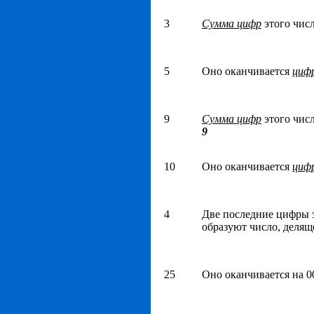
3
Сумма цифр
этого чис
5
Оно оканчивается
цифр
9
Сумма цифр
этого чис
9
10
Оно оканчивается
циф
4
Две последние цифры 
образуют число, деляще
25
Оно оканчивается на 00