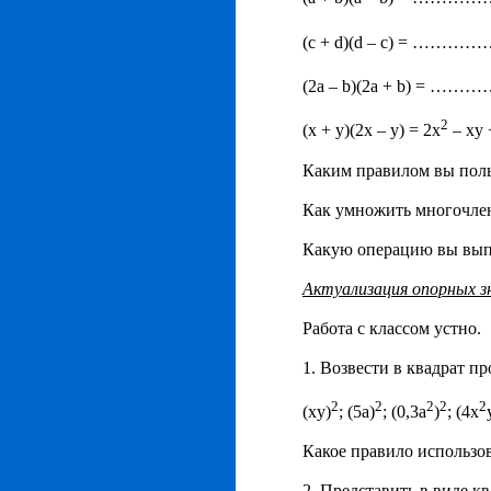
(c + d)(d – c) = …………
(2a – b)(2a + b) = ………
2
(x + y)(2x – y) = 2x
– xy 
Каким правилом вы поль
Как умножить многочле
Какую операцию вы вы
Актуализация опорных з
Работа с классом устно.
1. Возвести в квадрат п
2
2
2
2
2
(xy)
; (5a)
; (0,3a
)
; (4x
Какое правило использо
2. Представить в виде к