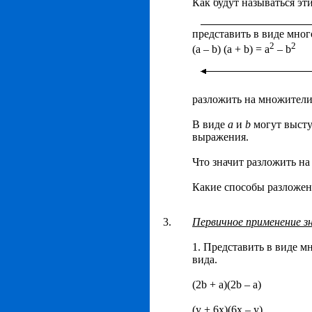
Как будут называться эт
представить в виде мног
2
2
(a – b) (a + b) = a
– b
разложить на множител
В виде
a
и
b
могут выст
выражения.
Что значит разложить н
Какие способы разложен
3.
Первичное применение з
1. Представить в виде м
вида.
(2b + a)(2b – a)
(y + 6x)(6x – y)