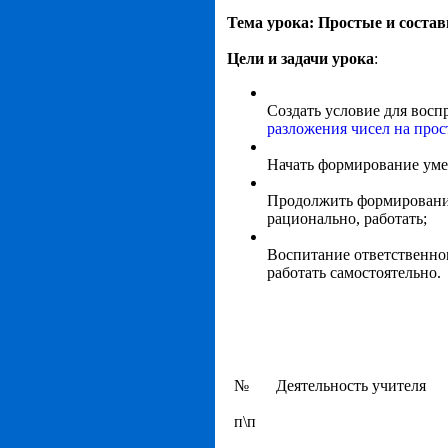
Тема урока: Простые и соста
Цели и задачи урока
:
Создать условие для восп
разложения чисел на про
Начать формирование уме
Продолжить формирование
рационально, работать;
Воспитание ответственног
работать самостоятельно.
№
Деятельность учителя
п\п