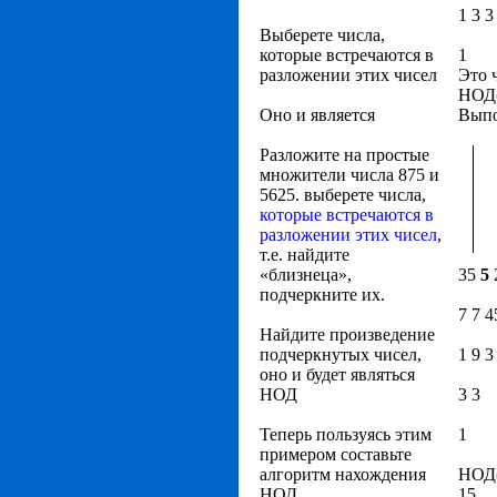
1 3 3
Выберете числа,
которые встречаются в
1
разложении этих чисел
Это 
НОД(
Оно и является
Вып
Разложите на простые
множители числа 875 и
5625. выберете числа,
которые встречаются в
разложении этих чисел
,
т.е. найдите
«близнеца»,
35
5
подчеркните их.
7 7 4
Найдите произведение
подчеркнутых чисел,
1 9 3
оно и будет являться
НОД
3 3
Теперь пользуясь этим
1
примером составьте
алгоритм нахождения
НОД(
НОД,
15