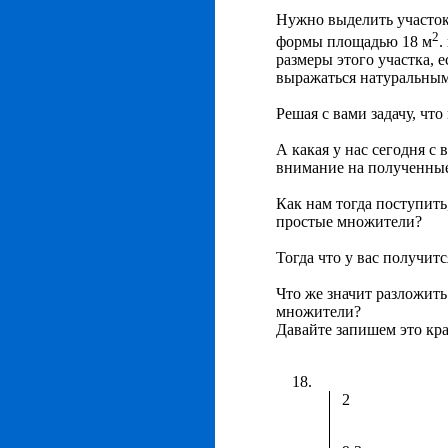
Нужно выделить участок
2
формы площадью 18 м
.
размеры этого участка, 
выражаться натуральны
Решая с вами задачу, что
А какая у нас сегодня с 
внимание на полученные
Как нам тогда поступить
простые множители?
Тогда что у вас получитс
Что же значит разложить
множители?
Давайте запишем это кра
2