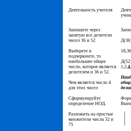
Деятельность учителя
Деят
учен
Запишите через
Запи
запятую все делители
чисел 36 и 52
Д(36)
Выберете и
18,3
подчеркните, то
наибольшее общее
Д(52)
число, которое является
1,2,
4
делителем и 36 и 52.
Наи
Чем является число 4
общ
для этих чисел
дели
Сформулируйте
Форм
определение НОД.
Вып
Разложить на простые
множители числа 32 и
75