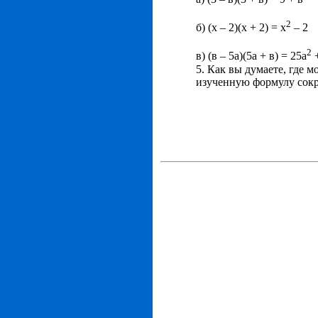
2
б) (х – 2)(х + 2) = х
– 2
2
в) (в – 5а)(5а + в) = 25а
+
5. Как вы думаете, где 
изученную формулу сок