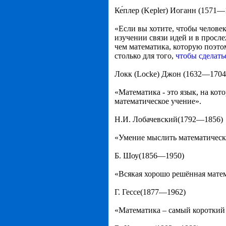
Ке́плер (Kepler) Иоганн (1571—
«Если вы хотите, чтобы челове
изучении связи идей и в просл
чем математика, которую поэтом
столько для того,
чтобы сделать
Локк (Locke) Джон (1632—1704
«Математика - это язык, на кот
математическое учение».
Н.И. Лобачевский(1792—1856)
«Умение мыслить математическ
Б. Шоу(1856—1950)
«Всякая хорошо решённая матем
Г. Гессе(1877—1962)
«Математика – самый короткий