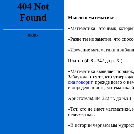
Мысли о математике
«Математика - это язык, котор
«Разве ты не заметил, что спос
«Изучение математики приближ
Платон (428 - 347 до р. Х.)
«Математика выявляет порядок,
Заблуждаются те, кто утверждае
она говорит
, прежде всего о н
и определённость, математика 
Аристотель(384-322 гг. до н.э.)
«Тот, кто не знает математики,
невежества».
«В истории черпаем мы мудрост