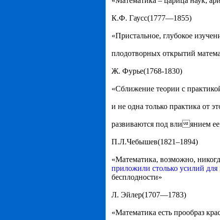
«Математика – царица наук, ар
К.Ф. Гаусс(1777—1855)
«Пристальное, глубокое изучен
плодотворных открытий матем
Ж. Фурье(1768-1830)
«Сближение теории с практикой
и не одна только практика от э
развиваются под влиянием ее
П.Л.Чебышев(1821–1894)
«Математика, возможно, никогд
приложили столько усилий для
бесплодности»
Л. Эйлер(1707—1783)
«Математика есть прообраз кра