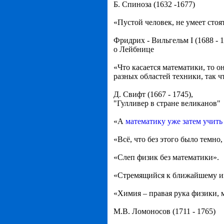
Б. Спиноза (1632 -1677)
«Пустой человек, не умеет стоят
Фридрих - Вильгельм I (1688 - 
о Лейбнице
«Что касается математики, то о
разных областей техники, так 
Д. Свифт (1667 - 1745),
"Гулливер в стране великанов"
«А
математику уже затем учить
«Всё, что без этого было темн
«Слеп физик без математики».
«Стремящийся к ближайшему из
«Химия – правая рука физики, м
М.В. Ломоносов (1711 - 1765)