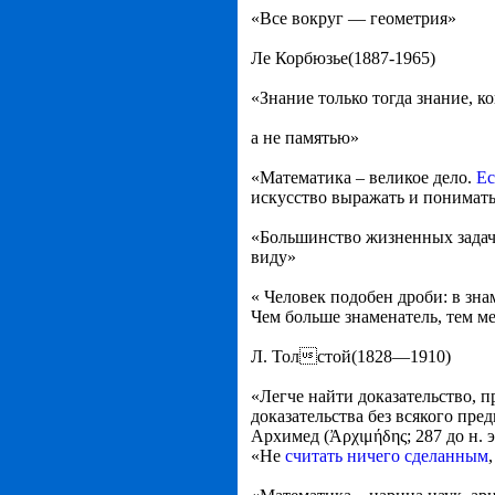
«Все вокруг — геометрия»
Ле Корбюзье(1887-1965)
«Знание только тогда знание, 
а не памятью»
«Математика – великое дело.
Ес
искусство выражать и понимать
«Большинство жизненных задач 
виду»
« Человек подобен дроби: в знам
Чем больше знаменатель, тем м
Л. Толстой(1828—1910)
«Легче найти доказательство, п
доказательства без всякого пр
Архимед (Ἀρχιμήδης; 287 до н. э.
«Не
считать ничего сделанным