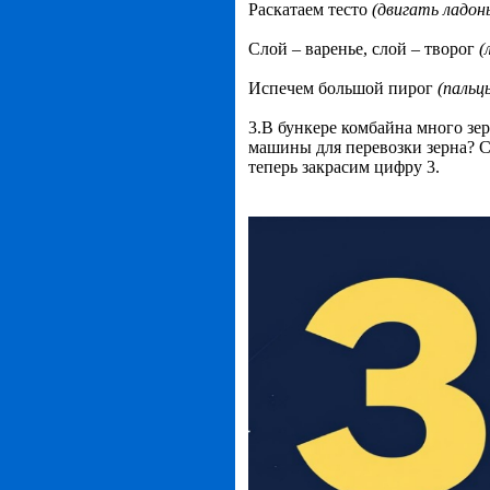
Раскатаем тесто
(двигать ладон
Слой – варенье, слой – творог
(
Испечем большой пирог
(пальц
3.В бункере комбайна много зе
машины для перевозки зерна? С
теперь закрасим цифру 3.