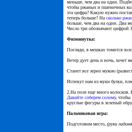
меньше, чем два на один. Подбе
чтобы ржаных и пшеничных кол
эта цифра? Какую нужно постав
теперь больше? На
сколько ржа
больше, чем два на один. Два 
Число три обозначают цифрой 3 
Физминутка:
Погляди, в мешках томится зо
Ветер дует день и ночь, хочет 
Станет все зерно мукою (развес
Испекут нам из муки булки, п
2.На поле еще много колосков. 
Давайте соберем солому
, чтобы
круглые фигуры в зеленый обруч
Пальчиковая игра:
Подготовим место,
(руки ладоня