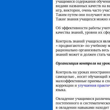
учащимися содержания обучения
видами названных качеств на в
игр, викторин, очень часто уча
Таким путем они получают ясно
Такие знания учащихся можно 
Об эффективности работы учите
качества знаний, уровни их сф
Контроль знаний учащихся явля
« продвигаются» по учебному м
рационально организовать весь 
знаний может и должен стать ч
Организация контроля на урок
Контроль на уроках иностранног
самоцелью , носит обучающий х
малоэффективные приемы и спо
коррекции и
улучшения практич
языка.
Овладение учащимися различны
постепенного и систематическо
в овладении навыками находит 