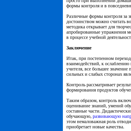
просто при выполнении домашне
формы контроля и в повседнев
Различные формы контроля за з
достоинством можно считать в
методика открывает для творче
апробированные упражнения мо
в процессе учебной деятельност
Заключение
Итак, при постепенном переход
взаимодействий, к ослаблению
учителя, все большее значение 
сильных и слабых сторонах явл
Контроль рассматривает резуль
формирования продуктов обуче
Таким образом, контроль включ
оценивание знаний, умений об
составные части. Дидактически
обучающую,
развивающую напр
этом немаловажная роль отводи
приобретает новые качества.