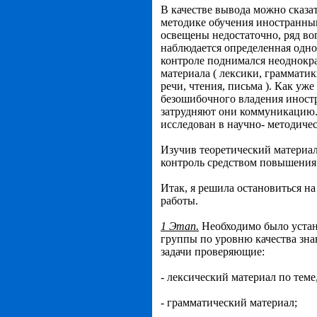
В качестве вывода можно сказат
методике обучения иностранны
освещены недостаточно, ряд во
наблюдается определенная одно
контроле поднимался неоднократ
материала ( лексики, грамматик
речи, чтения, письма ). Как уж
безошибочного владения иностр
затрудняют они коммуникацию.
исследован в научно- методичес
Изучив теоретический материал,
контроль средством повышения 
Итак, я решила остановиться на
работы.
1 Этап.
Необходимо было устан
группы по уровню качества зн
задачи проверяющие:
- лексический материал по теме,
- грамматический материал;