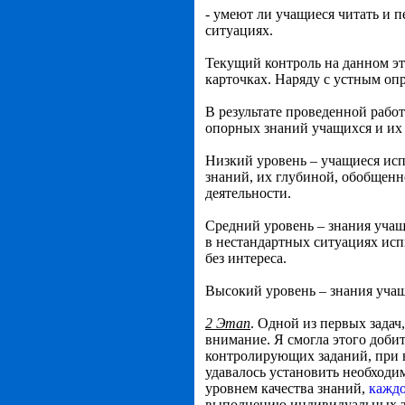
- умеют ли учащиеся читать и п
ситуациях.
Текущий контроль на данном эт
карточках. Наряду с устным оп
В результате проведенной рабо
опорных знаний учащихся и их 
Низкий уровень – учащиеся исп
знаний, их глубиной, обобщенн
деятельности.
Средний уровень – знания учащ
в нестандартных ситуациях исп
без интереса.
Высокий уровень – знания учащ
2 Этап
. Одной из первых задач,
внимание. Я смогла этого доби
контролирующих заданий, при 
удавалось установить необходим
уровнем качества знаний,
каждо
выполнению индивидуальных зад