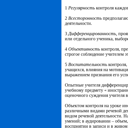
1
Регулярность
контроля каждог
2
Всесторонность
предполагаю
деятельности.
3
Дифференцированность,
проя
или отдельного ученика, выборе
4
Объективность
контроля,
пре
строгое соблюдение учителем э
5
Воспитательность
контроля,
учащихся, влияния на мотиваци
выражением признания его успех
Опытные учителя дифференциро
учебному предмету « иностранн
оценочного суждения учителя в
Объектом контроля на уроке ино
различными видами речевой де
видом речевой деятельности. Н
умений; в аудировании – объем
восприятии в записи и в живо