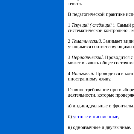
текста.
В педагогической практике ис
1
Текущий ( следящий
). Самый р
систематической контрольно -
2
Тематический
. Занимает вид
учащимися соответствующими н
3
Периодический.
Проводится с 
может выявить общее состояние
4
Итоговый.
Проводится в конц
иностранному языку.
Главное требование при выборе
деятельности, которые проверя
а) индивидуальные и фронталь
б)
устные и письменные
;
в) одноязычные и двуязычные.