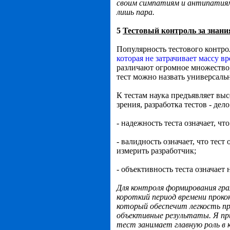
своим симпатиям и антипатиям, 
лишь пара.
5
Тестовый контроль за знан
Популярность тестового контрол
которая не затрачивает массу в
различают огромное множество,
тест можно назвать универсаль
К тестам наука предъявляет выс
зрения, разработка тестов - де
- надежность теста означает, чт
- валидность означает, что тес
измерить разработчик;
- объективность теста означает
Для контроля формирования гр
короткий период времени прок
который обеспечит легкость п
объективные результаты
. Я п
тест занимает главную роль в 