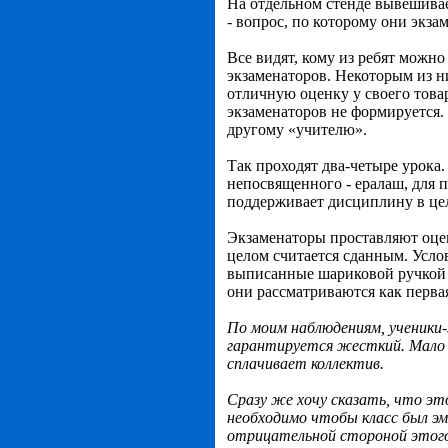
На отдельном стенде вывешивае
- вопрос, по которому они экза
Все видят, кому из ребят можно
экзаменаторов. Некоторым из ни
отличную оценку у своего товар
экзаменаторов не формируется. 
другому «учителю».
Так проходят два-четыре урока.
непосвященного - ералаш, для п
поддерживает дисциплину в цел
Экзаменаторы проставляют оцен
целом считается сданным. Услов
выписанные шариковой ручкой 
они рассматриваются как перва
По моим наблюдениям, ученики
гарантируется жесткий. Мало 
сплачивает коллектив.
Сразу же хочу сказать, что эт
необходимо чтобы класс был эмо
отрицательной стороной этого