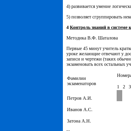
4) развивается умение логическ
5) позволяет сгруппировать не
4
Контроль знаний в системе 
Методика В.Ф. Шаталова
Первые 45 минут учитель кратк
уроке желающие отвечают у до
записи и чертежи (таких обычно
экзаменовать всех остальных уч
Номера
Фамилии
экзаменаторов
1
2
3
Петров А.И.
Иванов А.С.
Затона А.Н.