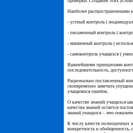
проверки. Создание этих услов
Наиболее распространенными м
- устный контроль ( индивидуа
- письменный контроль ( контро
- машинный контроль ( использ
- самоконтроль учащихся ( уме
Важнейшими принципами контро
последовательность, доступност
Рационально поставленный конт
своевременно замечать упущени
учащимися ошибок.
О качестве знаний учащихся шко
качества знаний остается пост
знаний учащихся – это показат
К числу качеств полноценных зн
конкретность и обобщенность, 