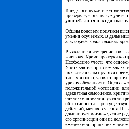
В педагогической и методическ
проверка», « оценка», « учет»
употребляются то в одинаковом,
Общим родовым понятием высту
умений обучаемых. В дальнейш
это определенная система пров
Выявление и измерение навыко
контроля. Кроме проверки контр
Необходимо учесть, что основой
Учитываются при этом как каче
показатели фиксируются преиму
типа « хорошо, удовлетворител
уровня обученности. Оценка – э
положительной мотивации, вли
адекватная самооценка, критич
оценивания знаний, умений тре
объективности. При существующ
действий, мотивов учения. Нач
доминирует мотив – учение рад
его организации они не должны
ежедневной, привычным делом д