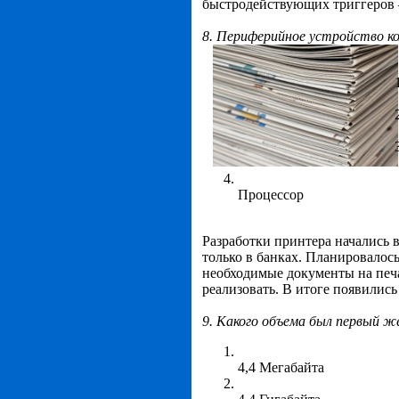
быстродействующих
триггеров
8.
Периферийное устройство
ко
Процессор
Разработки принтера начались 
только в банках. Планировалось
необходимые документы на печа
реализовать. В итоге появилис
9. Какого объема был первый ж
4,4 Мегабайта