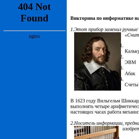
Викторина по информатике на
1.Этот прибор заменил ручные 
«Счит
Кальк
ЭВМ
Абак
Счеты
В
1623 году Вильгельм Шиккар
выполнять четыре
арифметичес
настоящих часах работа механи
2.
Носитель информации
, предн
изобрет