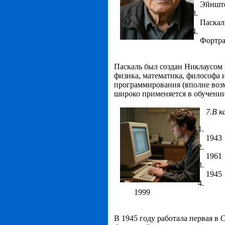
Эйншт
Паскал
Фортр
Паскаль был создан Никлаусом 
физика, математика, философа и
программирования (вполне возм
широко применяется в обучении
7.В к
1943
1961
1945
1999
В
1945 году
работала первая в
С