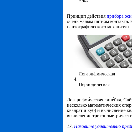
Абак
Принцип действия
прибора осн
очень малым
пятном контакта
.
пантографического механизма
.
Логарифмическая
Периодическая
Логарифми́ческая лине́йка, Сч
несколько
математических
опер
квадрат и куб) и вычисление к
вычисление
тригонометрическ
17.
Назовите удивительно пред