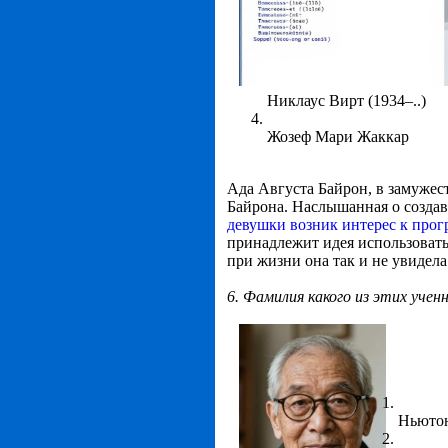
Никлаус Вирт (1934–..)
Жозеф Мари Жаккар
Ада Августа Байрон, в замужес
Байрона. Наслышанная о созда
девушки возник интерес к про
принадлежит идея использовать
при жизни она так и не увидела
6. Фамилия какого из этих уче
Ньюто