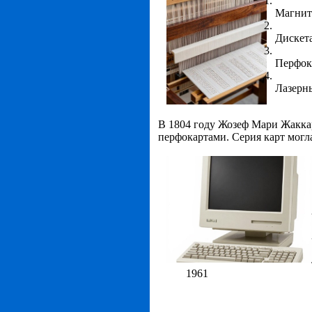
Магнит
Дискет
Перфок
Лазерн
В 1804 году
Жозеф Мари Жакка
перфокартами
. Серия карт могл
1961