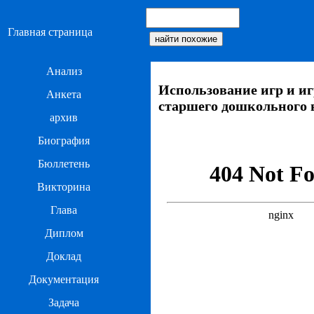
Главная страница
Анализ
Использование игр и иг
Анкета
старшего дошкольного 
архив
Биография
Бюллетень
Викторина
Глава
Диплом
Доклад
Документация
Задача