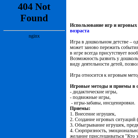
Использование игр и игровых
возраста
Игра в дошкольном детстве – о
может заново пережить события
в игре всегда присутствует воо
Возможность развить у дошколь
виду деятельности детей, позво
Игра относится к игровым мето
Игровые методы и приемы в о
- дидактические игры,
- подвижные игры,
- игры-забавы, инсценировки.
Приемы:
1. Внесение игрушек,
2. Создание игровых ситуаций 
3. Обыгрывание игрушек, пред
4. Сюрпризность, эмоционально
желание прислушиваться "Кто эт