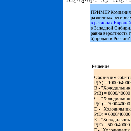
1
2
3
n
1
ПРИМЕР.
Компания 
различных регионах
в регионах Европей
в Западной Сибири,
равна вероятность т
б)продан в России?
Решение.
Обозначим событи
Р(А) = 10000/40000
В - "Холодильник 
P(B) = 8000/40000 
С - "Холодильник 
P(C) = 7000/40000 
D - "Холодильник
P(D) = 6000/40000 
E - "Холодильник
P(E) = 5000/40000 
F - "Холодильник 