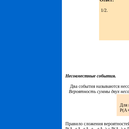
1/2.
Несовместные события.
Два события называются несов
Вероятность суммы двух нес
Для 
P(A+
Правило сложения вероятностей
P(A
+A
+A
+...+A
) = P(A
) + 