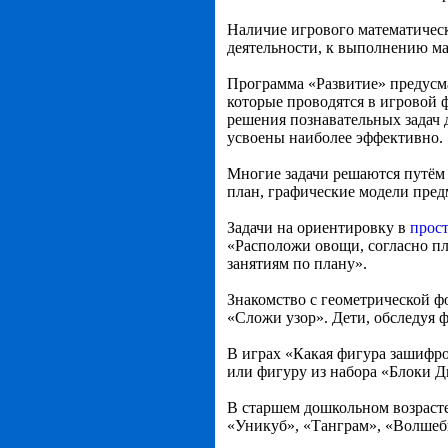
Наличие игрового математическ
деятельности, к выполнению м
Программа «Развитие» предусм
которые проводятся в игровой ф
решения познавательных задач 
усвоены наиболее эффективно.
Многие задачи решаются путём
план, графические модели пре
Задачи на ориентировку в
прост
«Расположи овощи, согласно пл
занятиям по плану».
Знакомство с геометрической 
«Сложи узор». Дети, обследуя ф
В играх «Какая фигура зашифро
или фигуру из набора «Блоки Д
В старшем дошкольном возрасте
«Уникуб», «Танграм», «Волшебн