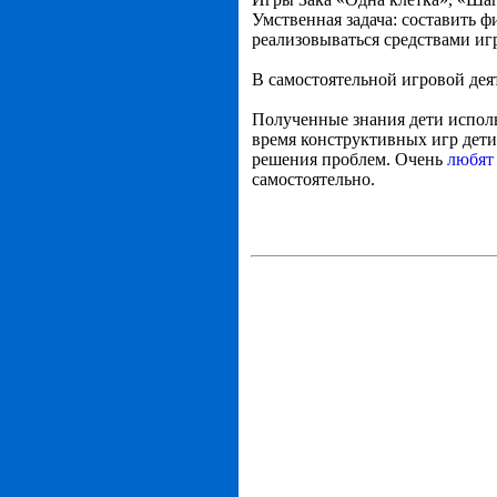
Умственная задача: составить ф
реализовываться средствами иг
В самостоятельной игровой дея
Полученные знания дети исполь
время конструктивных игр дети
решения проблем. Очень
любят
самостоятельно.