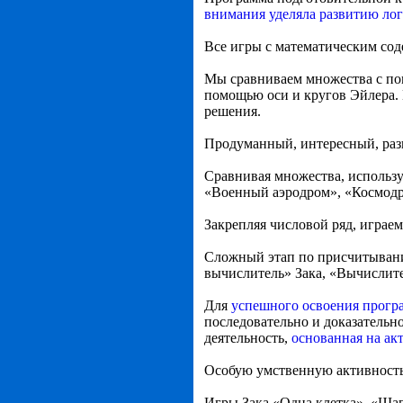
внимания уделяла развитию ло
Все игры с математическим со
Мы сравниваем множества с пом
помощью оси и кругов Эйлера. П
решения.
Продуманный, интересный, раз
Сравнивая множества, использу
«Военный аэродром», «Космод
Закрепляя числовой ряд, играе
Сложный этап по присчитывани
вычислитель» Зака, «Вычислит
Для
успешного освоения прогр
последовательно и доказательн
деятельность,
основанная на а
Особую умственную активность 
Игры Зака «Одна клетка», «Шаг