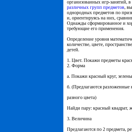
организованных игр-занятий, в
различных групп предметов
, в
однородных предметов по призн
и, ориентируясь на них, сравн
Однажды сформированное и хоро
требующие его применения.
Определение уровня математиче
количестве, цвете, пространств
детей.
1. Цвет. Покажи предметы красн
2. Форма
а. Покажи красный круг, зелены
б. (Предлагаются разложенные 
разного цвета)
Найди пару: красный квадрат, ж
3. Величина
Предлагаются по 2 предмета, ре