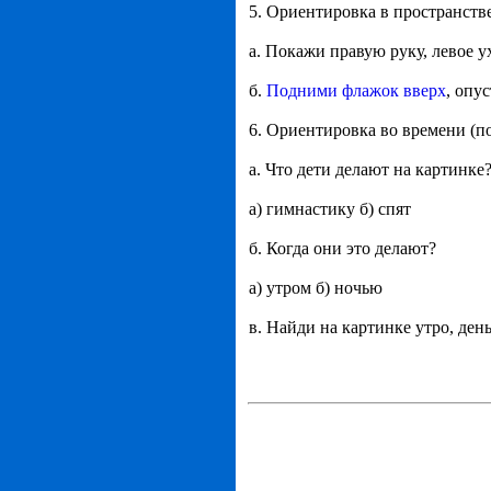
5. Ориентировка в пространств
а. Покажи правую руку, левое у
б.
Подними флажок вверх
, опу
6. Ориентировка во времени (п
а. Что дети делают на картинке
а) гимнастику б) спят
б. Когда они это делают?
а) утром б) ночью
в. Найди на картинке утро, день