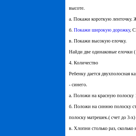
высоте.
а. Покажи короткую ленточку. Ж
б.
Покажи широкую дорожку
, 
в. Покажи высокую елочку.
Найди две одинаковые елочки (
4. Количество
Ребенку дается двухполосная ка
- синего.
а. Положи на красную полоску 
б. Положи на синюю полоску ст
полоску матрешек.( счет до 3-х)
в. Хлопни столько раз, сколько 