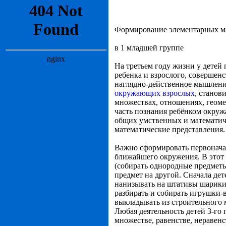
Формирование элементарных м
в 1 младшей группе
На третьем году жизни у детей
ребенка и взрослого, совершен
наглядно-действенное мышление
окружающих взрослых
, станов
множествах, отношениях, геом
часть познания ребёнком окруж
общих умственных и математич
математические представления.
Важно сформировать первонача
ближайшего окружения. В этот п
(собирать однородные предметы 
предмет на другой. Сначала дет
нанизывать на штативы шарики,
разбирать и собирать игрушки-
выкладывать из строительного
Любая деятельность детей 3-го
множестве, равенстве, неравен