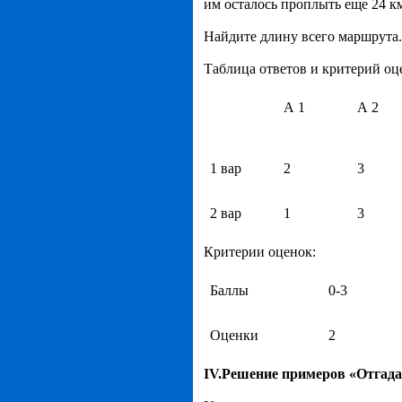
им осталось проплыть еще 24 к
Найдите длину всего маршрута.
Таблица ответов и критерий оце
А 1
А 2
1 вар
2
3
2 вар
1
3
Критерии оценок:
Баллы
0-3
Оценки
2
IV
.Решение примеров «Отгада