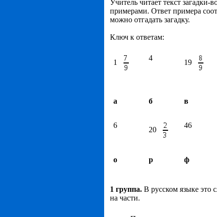
Учитель читает текст загадки-в
примерами. Ответ примера соот
можно отгадать загадку.
Ключ к ответам:
4
1
19
а
б
в
6
46
20
о
р
ф
1 группа.
В русском языке это 
на части.