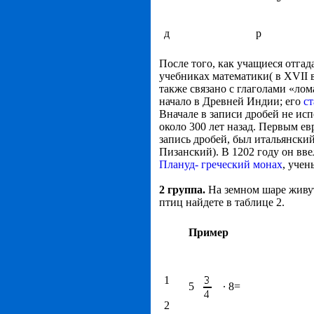
д
р
После того, как учащиеся отга
учебниках математики( в Х
VII
в
также связано с глаголами «лом
начало в Древней Индии; его
ст
Вначале в записи дробей не исп
около 300 лет назад. Первым е
запись дробей, был итальянски
Пизанский). В 1202 году он вве
Плануд- греческий монах
, учен
2 группа.
На земном шаре живу
птиц найдете в таблице 2.
Пример
1
5
∙ 8=
2