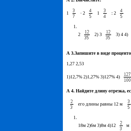
1
∙ 2
1
: 2
2
2) 3
3) 4 4)
А 3.Запишите в виде проценто
1,27 2,53
1)12,7% 2)1,27% 3)127% 4)
А 4. Найдите длину отрезка, е
его длины равны 12 м
18м 2)6м 3)8м 4)12
м 