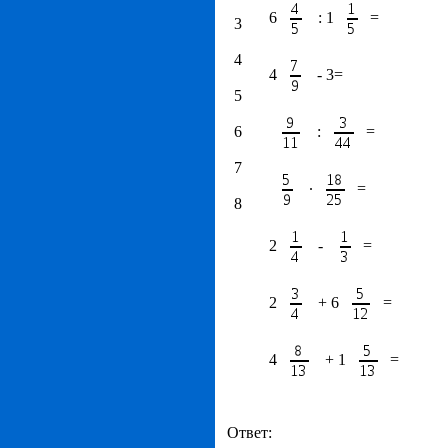
6
: 1
=
3
4
4
- 3=
5
6
:
=
7
∙
=
8
2
-
=
2
+ 6
=
4
+ 1
=
Ответ: