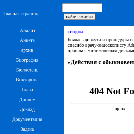
Главная страница
Анализ
кт сердца
Боялась до жути и процедуры 
Анкета
спасибо врачу-эндоскописту Аб
архив
прошла с минимальным дискомф
Биография
«Действия с обыкновен
Бюллетень
Викторина
Глава
Диплом
Доклад
Документация
Задача