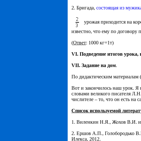
2. Бригада,
состоящая из мужик
урожая приходится на кор
известно, что ему по договору
(
Ответ
: 1000 кг=1т)
VI
. Подведение итогов урока,
VII
.
Задание на дом
.
По дидактическим материалам (
Вот и закончилось наш урок. Я 
словами великого писателя Л.Н
числителе – то, что он есть на 
Список используемой литера
1. Виленкин Н.Я., Жохов В.И. и
2. Ершов А.П., Голобородько В.
Илекса, 2012.