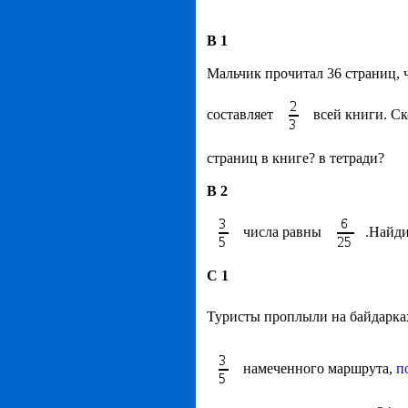
В 1
Мальчик прочитал 36 страниц, ч
составляет
всей книги. Ск
страниц в книге? в тетради?
В 2
числа равны
.Найди
С 1
Туристы проплыли на байдарк
намеченного маршрута,
п