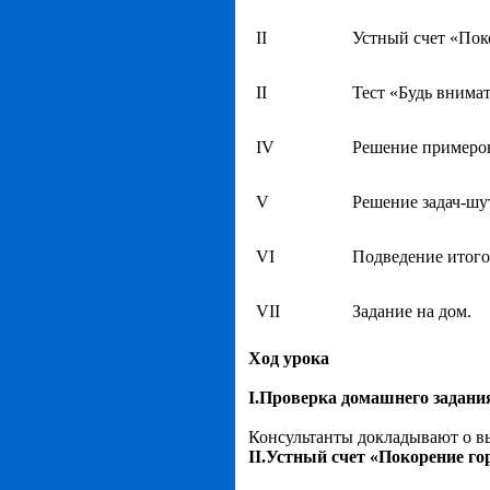
II
Устный счет «Пок
II
Тест «Будь внимат
IV
Решение примеров
V
Решение задач-шу
VI
Подведение итого
VII
Задание на дом.
Ход урока
I
.Проверка домашнего задани
Консультанты докладывают о в
II
.Устный счет «Покорение г