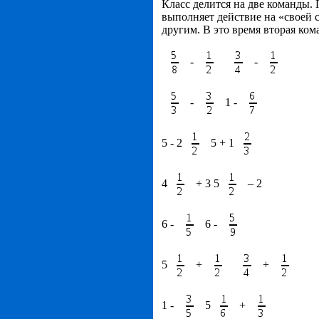
Класс делится на две команды
выполняет действие на «своей 
другим. В это время вторая ком
-
-
-
1 -
5 - 2
5 + 1
4
+ 3 5
– 2
6 -
6 -
5
+
+
1 -
5
+