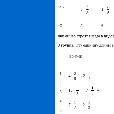
46
5
1
ф
л
а
Фламинго строят гнезда в виде 
3 группа.
Эту единицу длины в
Пример
1
4
- 2
=
2
13
+ 7
=
3
4
7
∙ 2
=
5