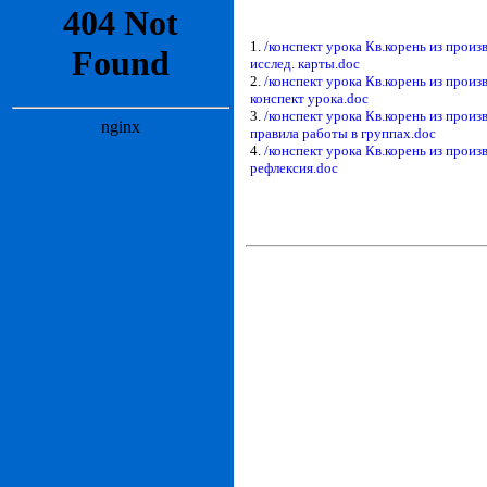
1.
/конспект урока Кв.корень из произ
исслед. карты.doc
2.
/конспект урока Кв.корень из произ
конспект урока.doc
3.
/конспект урока Кв.корень из произ
правила работы в группах.doc
4.
/конспект урока Кв.корень из произ
рефлексия.doc