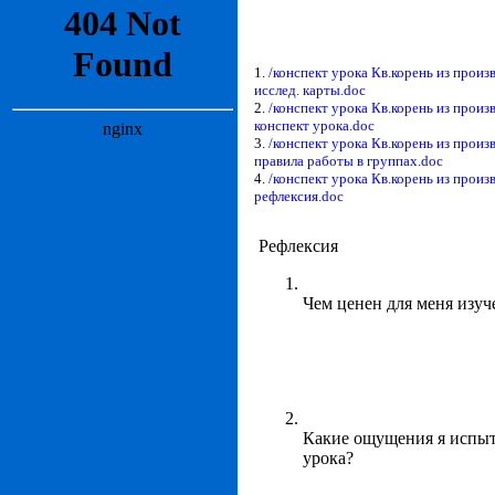
1.
/конспект урока Кв.корень из произ
исслед. карты.doc
2.
/конспект урока Кв.корень из произ
конспект урока.doc
3.
/конспект урока Кв.корень из произ
правила работы в группах.doc
4.
/конспект урока Кв.корень из произ
рефлексия.doc
Рефлексия
Чем ценен для меня изу
Какие ощущения я испыт
урока?