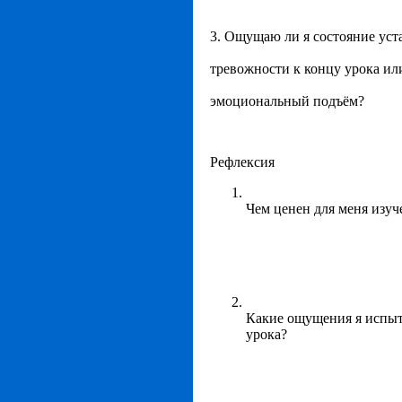
3. Ощущаю ли я состояние уст
тревожности к концу урока ил
эмоциональный подъём?
Рефлексия
Чем ценен для меня изу
Какие ощущения я испыт
урока?