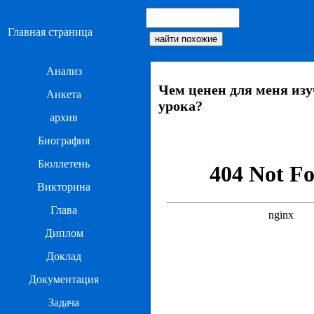
Главная страница
Анализ
Чем ценен для меня из
Анкета
урока?
архив
Биография
Бюллетень
Викторина
Глава
Диплом
Доклад
Документация
Задача