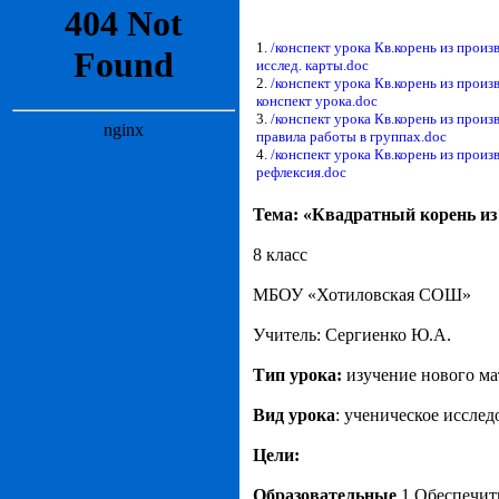
1.
/конспект урока Кв.корень из произ
исслед. карты.doc
2.
/конспект урока Кв.корень из произ
конспект урока.doc
3.
/конспект урока Кв.корень из произ
правила работы в группах.doc
4.
/конспект урока Кв.корень из произ
рефлексия.doc
Тема: «Квадратный корень из
8 класс
МБОУ «Хотиловская СОШ»
Учитель: Сергиенко Ю.А.
Тип урока:
изучение нового ма
Вид урока
: ученическое исслед
Цели:
Образовательные
1.Обеспечит