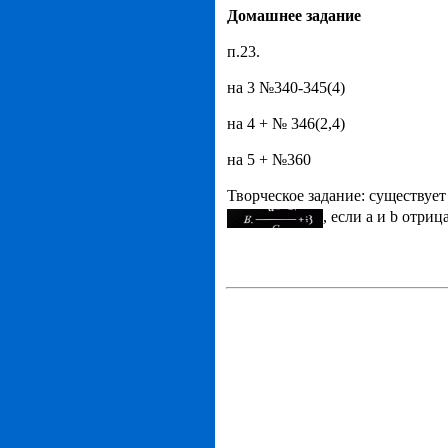
Домашнее задание
п.23.
на 3 №340-345(4)
на 4 + № 346(2,4)
на 5 + №360
Творческое задание: существует
, если а и b отри