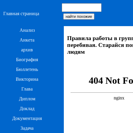
Главная страница
Анализ
Правила работы в групп
Анкета
перебивая. Старайся по
архив
людям
Биография
Бюллетень
Викторина
Глава
Диплом
Доклад
Документация
Задача