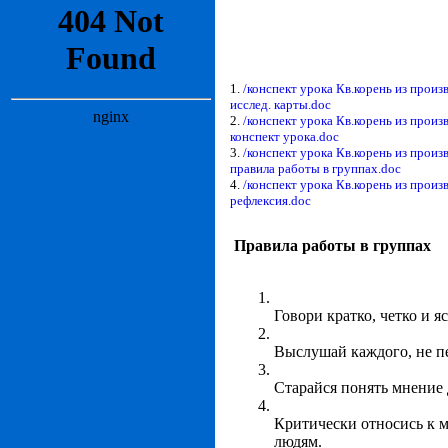
1.
/конспект урока Кв.корень из произ
исслед. карты.doc
2.
/конспект урока Кв.корень из произ
конспект урока.doc
3.
/конспект урока Кв.корень из произ
правила работы в группах.doc
4.
/конспект урока Кв.корень из произ
рефлексия.doc
Правила работы в группах
Говори кратко, четко и я
Выслушай каждого, не п
Старайся понять мнение 
Критически относись к м
людям.