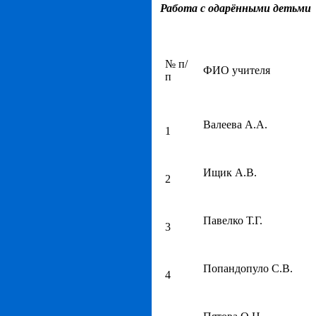
Работа с одарёнными детьми
№ п/
ФИО учителя
п
Валеева А.А.
1
Ищик А.В.
2
Павелко Т.Г.
3
Попандопуло С.В.
4