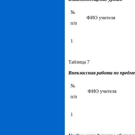
№
ФИО учителя
п/п
1
Таблица 7
Внеклассная работа по предм
№
ФИО учителя
п/п
1