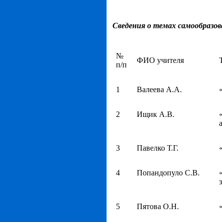
Сведения о темах самообразо
№
ФИО учителя
п/п
1
Валеева А.А.
2
Ищик А.В.
3
Павелко Т.Г.
4
Попандопуло С.В.
5
Пятова О.Н.