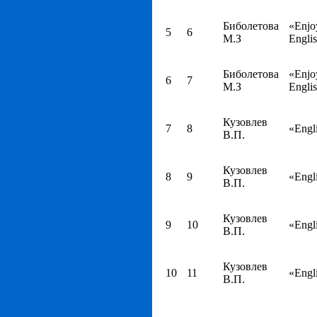
Биболетова
«Enjo
5
6
М.З
Engli
Биболетова
«Enjo
6
7
М.З
Engli
Кузовлев
7
8
«Engl
В.П.
Кузовлев
8
9
«Engl
В.П.
Кузовлев
9
10
«Engl
В.П.
Кузовлев
10
11
«Engl
В.П.