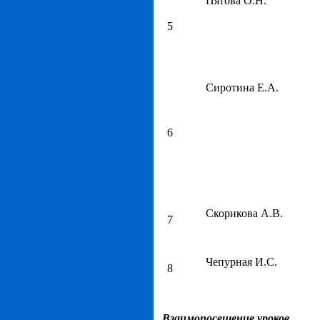
Пятова О.Н.
5
Сиротина Е.А.
6
Скорикова А.В.
7
Чепурная И.С.
8
Взаимопосещение уроков