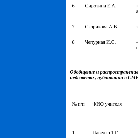
6
Сиротина Е.А.
7
Скорикова А.В.
8
Чепурная И.С.
Обобщение и распространени
педсоветах, публикации в СМИ
№ п/п
ФИО учителя
1
Павелко Т.Г.