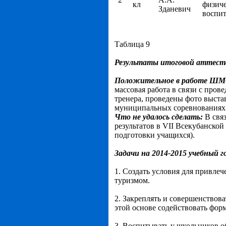
кл
физиче
Зданевич
воспи
Таблица 9
Результаты итоговой аттест
Положительное в работе Ш
массовая работа в связи с пр
тренера, проведены фото выста
муниципальных соревнованиях
Что не удалось сделать:
В свя
результатов в VII Всекубанско
подготовки учащихся).
Задачи на 2014-2015 учебный г
1. Создать условия для привлеч
туризмом.
2. Закреплять и совершенствов
этой основе содействовать фо
3. Воспитывать у школьников о