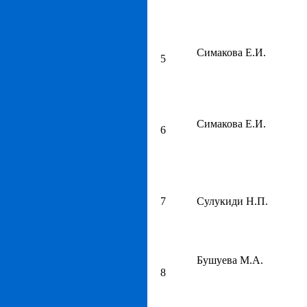
Симакова Е.И.
5
Симакова Е.И.
6
7
Сулукиди Н.П.
Бушуева М.А.
8