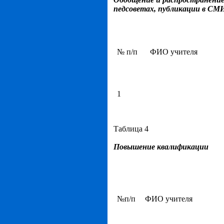
педсоветах, публикации в СМИ
№ п/п
ФИО учителя
1
Таблица 4
Повышение квалификации
№п/п
ФИО учителя