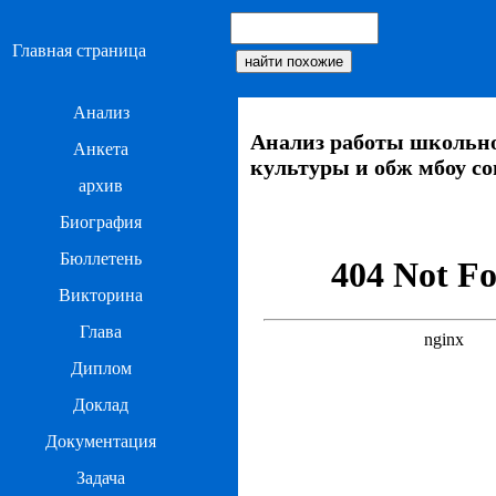
Главная страница
Анализ
Анализ работы школьно
Анкета
культуры и обж мбоу со
архив
Биография
Бюллетень
Викторина
Глава
Диплом
Доклад
Документация
Задача