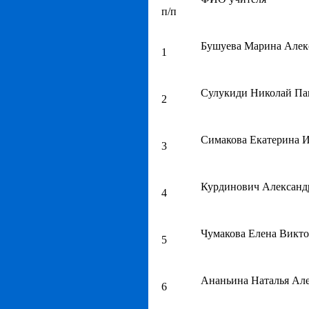
п/п
Бушуева Марина Алек
1
Сулукиди Николай Па
2
Симакова Екатерина 
3
Курдинович Александ
4
Чумакова Елена Викт
5
Ананьина Наталья Ал
6