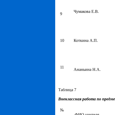
Чумакова Е.В.
9
10
Коткина А.П.
11
Ананьина Н.А.
Таблица 7
Внеклассная работа по предм
№
ФИО учителя