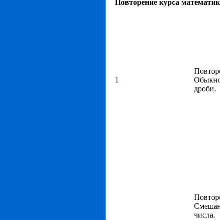
Повторение курса математики
Повтор
1
Обыкн
дроби.
Повтор
Смеша
числа.