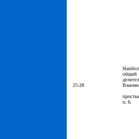
Наибо
общий
делител
25-28
Взаимн
простые
п. 6.