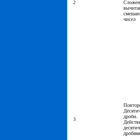
2
Сложен
вычита
смеша
чисел
Повтор
Десяти
дроби.
3
Действ
десяти
дробям