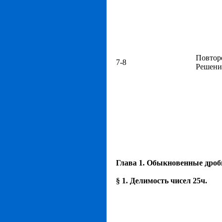
Повтор
7-8
Решение
Глава 1. Обыкновенные дроб
§ 1. Делимость чисел 25ч.