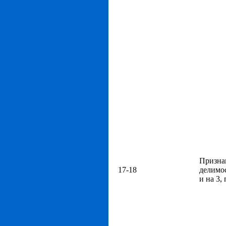
Призна
17-18
делимос
и на 3, 