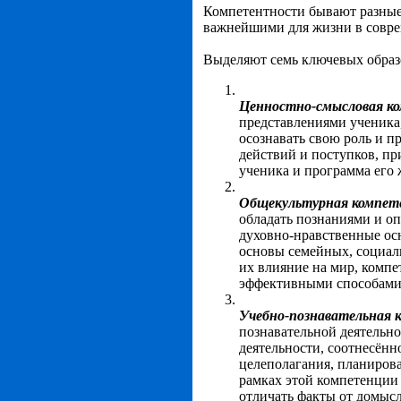
Компетентности бывают разные
важнейшими для жизни в совре
Выделяют семь ключевых образ
Ценностно-смысловая к
представлениями ученика
осознавать свою роль и п
действий и поступков, пр
ученика и программа его 
Общекультурная компет
обладать познаниями и о
духовно-нравственные осн
основы семейных, социаль
их влияние на мир, компе
эффективными способами 
Учебно-познавательная 
познавательной деятельн
деятельности, соотнесённ
целеполагания, планирова
рамках этой компетенции
отличать факты от домыс