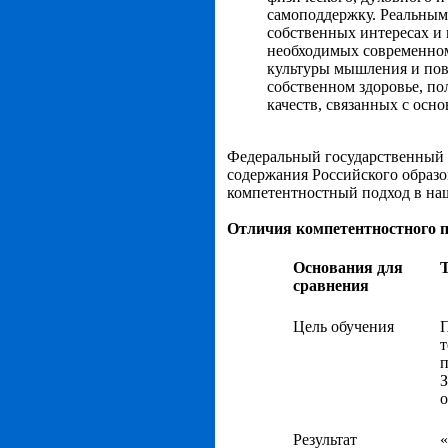
самоподдержку. Реальным 
собственных интересах и
необходимых современном
культуры мышления и пове
собственном здоровье, по
качеств, связанных с осн
Федеральный государственный 
содержания Российского образо
компетентностный подход в наш
Отличия компетентностного п
Основания для
сравнения
Цель обучения
П
т
п
З
о
Результат
«