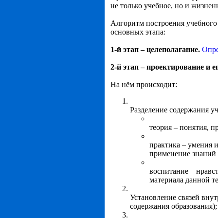
не только учебное, но и жизнен
Алгоритм построения учебного 
основных этапа:
1-й этап – целеполагание.
Опре
2-й этап – проектирование и 
На нём происходит:
Разделение содержания у
теория – понятия, п
практика – умения 
применение знаний 
воспитание – нравс
материала данной т
Установление связей вну
содержания образования);