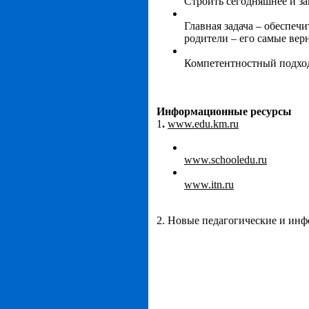
Строить сегодняшнее и з
Главная задача – обеспеч
родители – его самые вер
Компетентностный подхо
Информационные ресурсы
1
.
www
.
edu
.
km
.
ru
www.schooledu.ru
www.itn.ru
2. Новые педагогические и инф