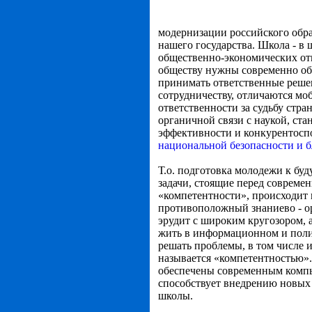
модернизации российского обра
нашего государства. Школа - в
общественно-экономических о
обществу нужны современно об
принимать ответственные решен
сотрудничеству, отличаются мо
ответственности за судьбу стра
органичной связи с наукой, ст
эффективности и конкурентоспо
национальной безопасности и б
Т.о. подготовка молодежи к буд
задачи, стоящие перед совреме
«компетентности», происходит 
противоположный знаниево - ор
эрудит с широким кругозором, а
жить в информационном и полик
решать проблемы, в том числе 
называется «компетентностью».
обеспечены современным компь
способствует внедре­нию новых
школы.