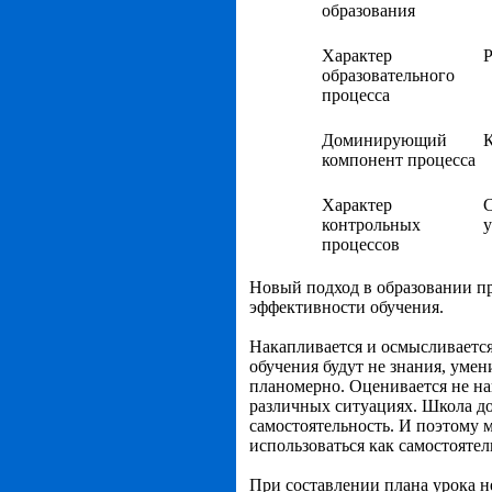
образования
Характер
образовательного
процесса
Доминирующий
компонент процесса
Характер
С
контрольных
процессов
Новый подход в образовании пр
эффективности обучения.
Накапливается и осмысливается
обучения будут не знания, уме
планомерно. Оценивается не на
различных ситуациях. Школа д
самостоятельность. И поэтому
использоваться как самостояте
При составлении плана урока н