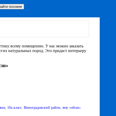
етику всему помещению. У нас можно заказать
ругих натуральных пород. Это придаст интерьеру
бсш»
на, 10а класс. Виноградовский район, моу «обсш»