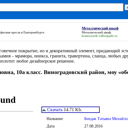
Металлический шкаф
фисные кресла в Екатеринбурге.
Металлический шкаф
.
krasnoyarsk.valbergsafe.ru
лговечное покрытие, но и декоративный элемент, придающий эст
камня – мрамора, оникса, гранита, травертина, сланца, любых д
оплотит любое дизайнерское решение.
вна, 10а класс. Виноградовский район, моу «о
Скачать
14.71 Kb.
Название
Бендак Татьяна Михайлов
Дата
27.08.2016