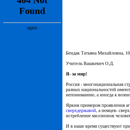
Бендак Татьяна Михайловна, 1
Учитель Вашкевич О.Д.
Я- за мир!
Россия - многонациональная ст
разных национальностей имеют
непониманию, а иногда к воз
Ярким примером проявления аг
сверхдержавой
, а немцев- свер
истребление миллионов челове
И в наше время существуют пр