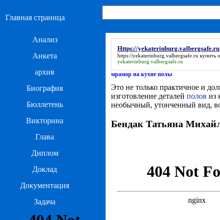
Главная страница
Анализ
Https://yekaterinburg.valbergsafe.ru
Анкета
https://yekaterinburg.valbergsafe.ru
купить о
yekaterinburg.valbergsafe.ru
архив
мрамор на кухне полы
Это не только практичное и до
Биография
изготовление деталей
полов
из 
Бюллетень
необычный, утонченный вид, в
Викторина
Бендак Татьяна Михайло
Глава
Диплом
Доклад
Документация
Задача