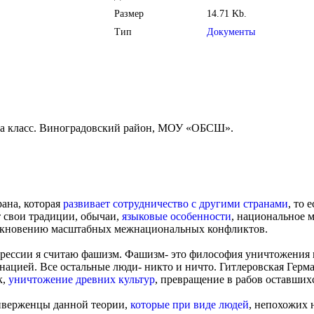
Размер
14.71 Kb.
Тип
Документы
0а класс. Виноградовский район, МОУ «ОБСШ».
рана, которая
развивает сотрудничество с другими странами
, то 
 свои традиции, обычаи,
языковые особенности
, национальное м
никновению масштабных межнациональных конфликтов.
рессии я считаю фашизм. Фашизм- это философия уничтожения 
хнацией. Все остальные люди- никто и ничто. Гитлеровская Герм
к,
уничтожение древних культур
, превращение в рабов оставших
иверженцы данной теории,
которые при виде людей
, непохожих 