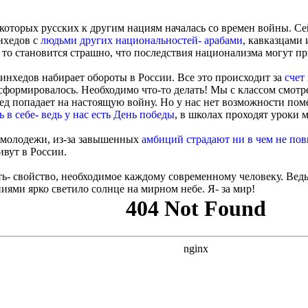
екоторых русских к другим нациям началась со времен войны. 
нхедов с
людьми других национальностей- арабами
, кавказцами 
, то становится страшно, что последствия национализма могут п
инхедов набирает обороты в России. Все это происходит за
счет
сформировалось. Необходимо что-то делать! Мы с классом смотр
хед попадает на настоящую войну. Но у нас нет возможности пом
 в себе- ведь у нас есть День победы
, в школах проходят уроки 
 молодежи, из-за завышенных
амбиций страдают ни в чем не по
ивут в России.
- свойство, необходимое каждому современному человеку. Ведь
ми ярко светило солнце на мирном небе. Я- за мир!