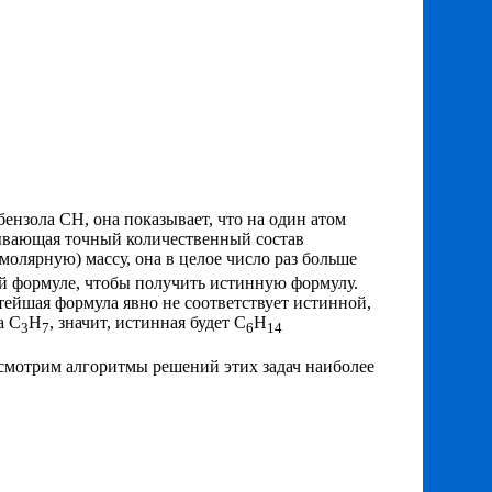
нзола СН, она показывает, что на один атом
зывающая точный количественный состав
олярную) массу, она в целое число раз больше
й формуле, чтобы получить истинную формулу.
стейшая формула явно не соответствует истинной,
а С
Н
, значит, истинная будет С
Н
3
7
6
14
смотрим алгоритмы решений этих задач наиболее