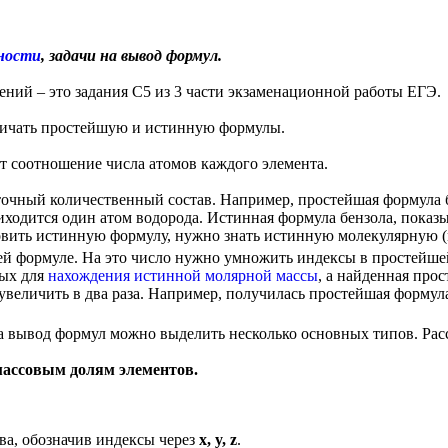
жности
, задачи на вывод формул.
ений – это задания С5 из 3 части экзаменационной работы ЕГЭ.
личать простейшую и истинную формулы.
т соотношение числа атомов каждого элемента.
очный количественный состав. Например, простейшая формула бе
риходится один атом водорода. Истинная формула бензола, пока
овить истинную формулу, нужно знать истинную молекулярную (м
ей формуле. На это число нужно умножить индексы в простейше
ных для
нахождения истинной молярной массы
, а найденная про
величить в два раза. Например, получилась простейшая формул
а вывод формул можно выделить несколько основных типов. Рас
массовым долям элементов.
ва, обозначив индексы через
x
,
y
,
z
.