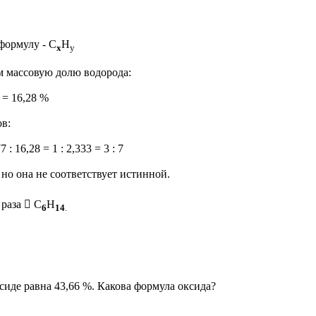
ормулу - С
Н
х
у
 массовую долю водорода:
 = 16,28 %
в:
77 : 16,28 = 1 : 2,333 = 3 : 7
, но она не соответствует истинной.
 раза  С
Н
6
14
.
сиде равна 43,66 %. Какова формула оксида?