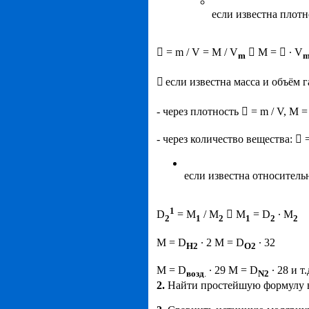
если известна плотн
 = m / V = M / V
 M =  ∙ V
m

если известна масса и объём 
- через плотность  = m / V, M =
- через количество вещества:  
если известна относитель
1
D
= M
/ M
 M
= D
∙ M
2
1
2
1
2
2
M = D
∙ 2 M = D
∙ 32
H2
O2
M = D
∙ 29 M = D
∙ 28 и т.
возд
.
N
2
2.
Найти простейшую формулу в