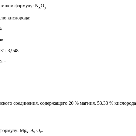
ишем формулу: N
O
x
y
лю кислорода:
%
в:
,631: 3,948 =
,5 =
ского соединения, содержащего 20 % магния, 53,33 % кислорода 
формулу: Mg
Э
О
.
x
y
z