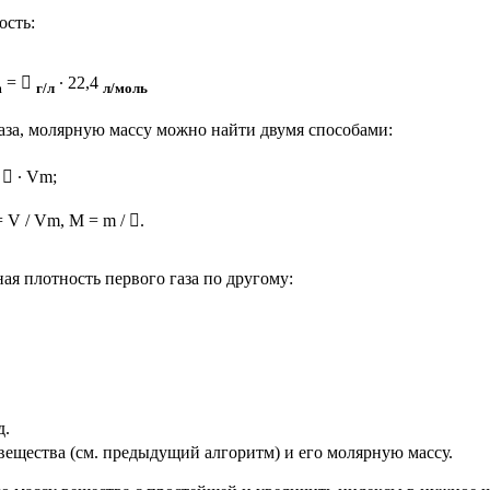
ость:
= 
∙ 22,4
m
г/л
л/моль
газа, молярную массу можно найти двумя способами:
  ∙ Vm;
= V / Vm, M = m / .
ная плотность первого газа по другому:
д.
ещества (см. предыдущий алгоритм) и его молярную массу.