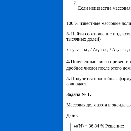
Если неизвестна массовая 
100 % известные массовые доли
3.
Найти соотношение индексов, 
тысячных долей)
x : y: z = ω
/ Ar
: ω
/ Ar
: ω
/
1
1
2
2
3
4.
Полученные числа привести к
дробное число) после этого домн
5.
Получится простейшая форму
совпадает.
Задача № 1.
Массовая доля азота в оксиде а
Дано:
ω
(N) = 36,84 % Решение: