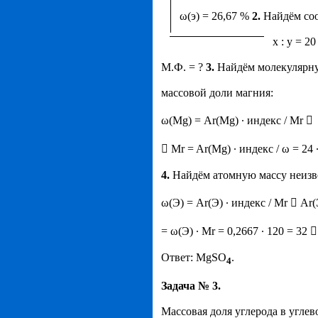
ω(э) = 26,67 %
2.
Найдём соо
х : у = 20
М.Ф. = ?
3.
Найдём молекулярную
массовой доли магния:
ω(Mg) = Ar(Mg) ∙ индекс / Mr 
 Mr = Ar(Mg) ∙ индекс / ω = 24 ∙ 
4.
Найдём атомную массу неизве
ω(Э) = Ar(Э) ∙ индекс / Mr  Ar(
= ω(Э) ∙ Мr = 0,2667 ∙ 120 = 32 
Ответ: MgSO
.
4
Задача № 3.
Массовая доля углерода в угле