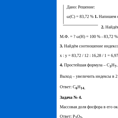
Д
ано: Решение:
ω(С) = 83,72 %
1.
Напишем ф
2.
Найдём
М.Ф. = ? ω(Н) = 100 % - 83,72 %
3.
Найдём соотношение индексо
х : у = 83,72 / 12 : 16,28 / 1 = 6,9
4.
Простейшая формула – С
Н
3
7
Выход – увеличить индексы в 2
Ответ: С
Н
6
14.
Задача № 4.
Массовая доля фосфора в его ок
Ответ: Р
О
.
2
5