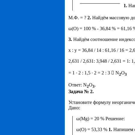
1.
Нап
М.Ф. = ?
2.
Найдём массовую до
ω(О) = 100 % - 36,84 % = 61,16 
3.
Найдём соотношение индексо
x : y = 36,84 / 14 : 61,16 / 16 = 2
2,631 / 2,631: 3,948 / 2,631 = 1: 1
= 1 ∙ 2 : 1,5 ∙ 2 = 2 : 3  N
O
2
3
Ответ: N
O
.
2
3
Задача № 2.
Установите формулу неорганиче
Дано:
ω
(Mg) = 20 % Решение:
ω(O) = 53,33 %
1.
Напишем 