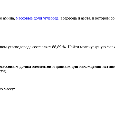
о амина,
массовые доли углерода
, водорода и азота, в котором с
овом углеводороде составляет 88,89 %. Найти молекулярную фор
 массовым долям элементов и данным для нахождения истин
ти).
ю массу: