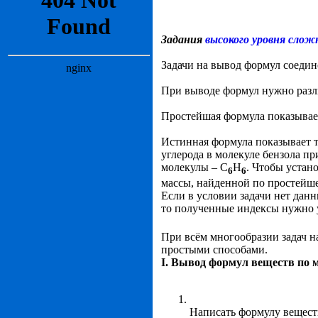
Задания
высокого уровня сло
Задачи на вывод формул соедин
При выводе формул нужно раз
Простейшая формула показывае
Истинная формула показывает т
углерода в молекуле бензола п
молекулы – С
Н
. Чтобы устан
6
6
массы, найденной по простейш
Если в условии задачи нет дан
то полученные индексы нужно у
При всём многообразии задач н
простыми способами.
I. Вывод формул веществ по 
Написать формулу вещест