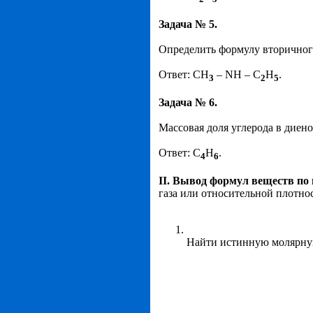
Задача № 5.
Определить формулу вторичног
Ответ: CH
– NH – C
H
.
3
2
5
Задача № 6.
Массовая доля углерода в диен
Ответ: С
Н
.
4
6
II
. Вывод формул веществ по
газа или относительной плотнос
Найти истинную молярну