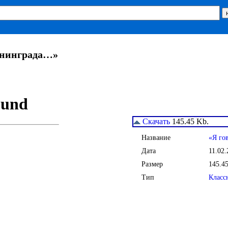
Ленинграда…»
Скачать
145.45 Kb.
Название
«Я го
Дата
11.02.
Размер
145.4
Тип
Класс