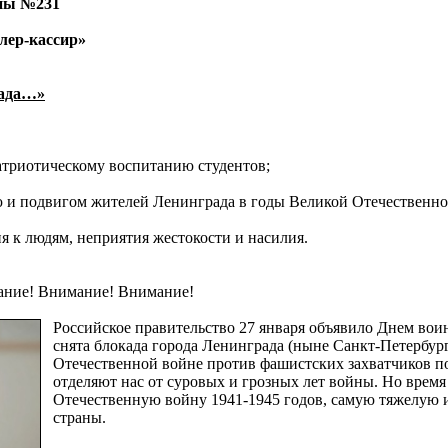
ппы №231
лер-кассир»
рада…»
атриотическому воспитанию студентов;
ю и подвигом жителей Ленинграда в годы Великой Отечественн
я к людям, неприятия жестокости и насилия.
ние! Внимание! Внимание!
Российское правительство 27 января объявило Днем воинс
снята блокада города Ленинграда (ныне Санкт-Петербур
Отечественной войне против фашистских захватчиков по
отделяют нас от суровых и грозных лет войны. Но время
Отечественную войну 1941-1945 годов, самую тяжелую и
страны.