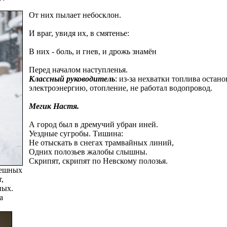
О
т них пылает небосклон.
И враг, увидя их, в смятенье:
В них - боль, и гнев, и дрожь знамён
Перед началом наступленья.
Классный руководитель
: из-за нехватки топлива остан
электроэнергию, отопление, не работал водопровод.
Мегик Настя.
А город был в дремучий убран иней.
Уездные сугробы. Тишина:
Не отыскать в снегах трамвайных линий,
Одних полозьев жалобы слышны.
Скрипят, скрипят по Невскому полозья.
мешных
,
ных.
а