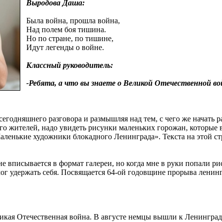
Выродова Даша:
Была война, прошла война,
Над полем боя тишина.
Но по стране, по тишине,
Идут легенды о войне.
Классный руководитель:
-Ребята, а что вы знаете о Великой Отечественной во
егодняшнего разговора и размышляя над тем, с чего же начать ра
о жителей, надо увидеть рисунки маленьких горожан, которые в
аленькие художники блокадного Ленинграда». Текста на этой стр
 не вписывается в формат галереи, но когда мне в руки попали
мог удержать себя. Посвящается 64-ой годовщине прорыва ленинг
ликая Отечественная война. В августе немцы вышли к Ленинграду