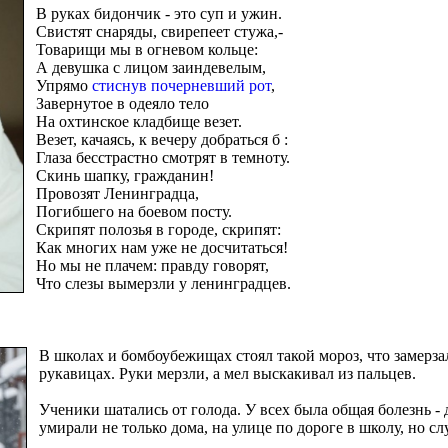
В руках бидончик - это суп и ужин.
Свистят снаряды, свирепеет стужа,-
Товарищи мы в огневом кольце:
А девушка с лицом заиндевелым,
Упрямо
стиснув почерневший рот
,
Завернутое в одеяло тело
На охтинское кладбище везет.
Везет, качаясь, к вечеру добраться б :
Глаза бесстрастно смотрят в темноту.
Скинь шапку, гражданин!
Провозят Ленинградца,
Погибшего на боевом посту.
Скрипят полозья в городе, скрипят:
Как многих нам уже не досчитаться!
Но мы не плачем: правду говорят,
Что слезы вымерзли у ленинградцев.
В школах и бомбоубежищах стоял такой мороз, что замерза
рукавицах. Руки мерзли, а мел выскакивал из пальцев.
Ученики шатались от голода. У всех была общая болезнь -
умирали не только дома, на улице по дороге в школу, но слу