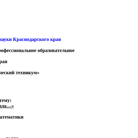
науки Краснодарского края
рофессиональное образовательное
рая
ческий техникум»
тему:
рада…»
математики