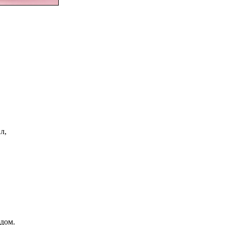
л,
.
дом.