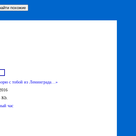
ворю с тобой из Ленинграда…»
2016
5 Kb.
ный час