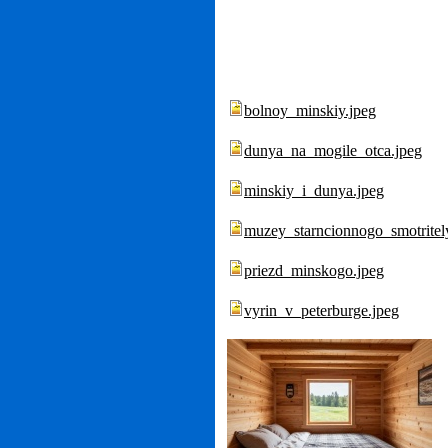
bolnoy_minskiy.jpeg
dunya_na_mogile_otca.jpeg
minskiy_i_dunya.jpeg
muzey_starncionnogo_smotritel
priezd_minskogo.jpeg
vyrin_v_peterburge.jpeg