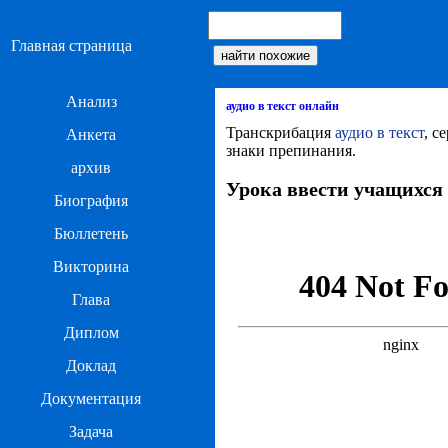
Главная страница
Анализ
аудио в текст онлайн
Транскрибация
аудио в текст
, с
Анкета
знаки препинания.
архив
Урока ввести учащихся
Биография
Бюллетень
Викторина
Глава
Диплом
Доклад
Документация
Задача