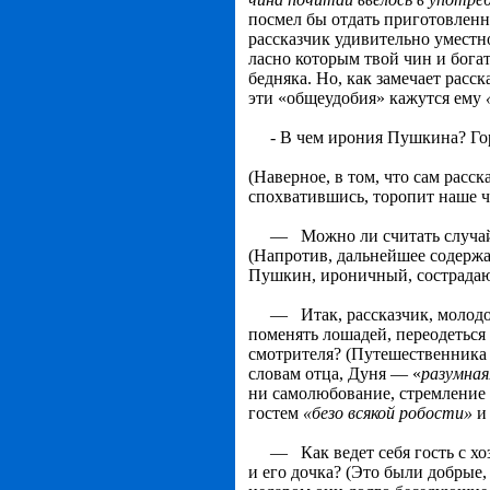
посмел бы отдать приготовленн
рассказчик удивительно уместн
ласно которым твой чин и бога
бедняка. Но, как замечает расс
эти «общеудобия» кажутся ему
- В чем ирония Пушкина? Горь
(Наверное, в том, что сам расск
спохватившись, торопит наше 
— Можно ли считать случайны
(Напротив, дальнейшее содержа
Пушкин, ироничный, сострадаю
— Итак, рассказчик, молодой 
поменять лошадей, пе­реодеться
смотрителя? (Путешественника п
словам отца, Дуня — «
разумная
ни самолюбование, стремление 
гостем
«безо всякой робости»
и 
— Как ведет себя гость с хо
и его дочка? (Это были добрые,