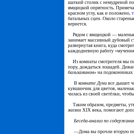
шаткий столик с немудреной по
ямщицкой опрятность. Примеча­
красном углу, как и положено,
т
батальных сцен. Около стареньк
вернется.
Рядом с ямщицкой — малень­кая
занимает массивный дубовый ст
развернутая книга, куда смотр
каждодневную работу «мученик
Из комнаты смотрителя мы п
пору, дождаться лошадей. Диван
бальзамином»
на подоконниках 
В
комнате Дуни
все дышит ч
кувшинчик для цве­тов, маленьк
чилась из своей светёлки, чтоб
Таким образом, предметы, утва
жизни XIX века, по­могают до
Беседа-анализ по содержани
—Дома вы прочли вторую пове