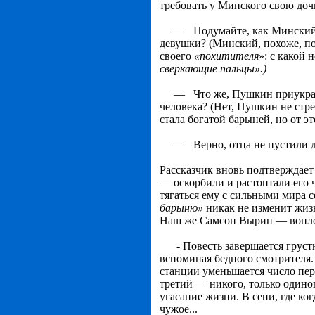
требовать у Минского свою доч
— Подумайте, как Минский отн
девушки? (Минский, похоже, п
своего
«похитителя
»: с какой
сверкающие пальцы».)
— Что же, Пушкин приукрашив
человека? (Нет, Пушкин не стр
стала богатой барыней, но от эт
— Верно, отца не пустили да
Рассказчик вновь подтверждает
— оскорбили и рас­топтали его 
тягаться ему с сильными мира с
барыню»
никак не изменит жиз
Наш же Самсон Вырин — вопло
- Повесть завершается грустно
вспоминая бедного смо­трителя
станции уменьшается число пер
третий — никого, только одино
угасание жизни. В сени, где ко
чужое...