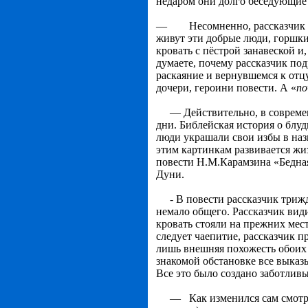
недаром они долго беседующие
— Несомненно, рассказчик - ч
живут эти добрые люди, горшки
кровать с пёстрой занавеской 
думаете, почему рассказчик по
раскаяние и вернувшемся к отц
дочери, героини повести. А «
по
— Действительно, в современн
дни. Библейская ис­тория о бл
люди украшали свои избы в нази
этим картинкам развивается жи
повести Н.М.Карамзина «Бедная 
Дуни.
- В повести рассказчик трижд
немало общего. Рассказчик вид
кровать стояли на прежних мес
следует чаепитие, рассказчик п
лишь внешняя похожесть обоих 
знакомой обста­новке все выка
Все это было создано заботлив
— Как изменился сам смотрите