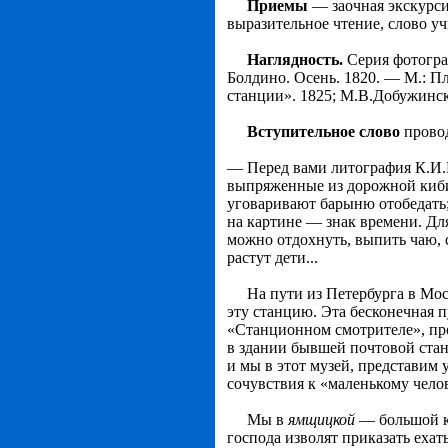
Приемы
— заочная экскурси
выразительное чтение, слово уч
Наглядность.
Серия фотограф
Болдино. Осень. 1820. — М.: П
стан­ции». 1825; М.В.Добужинс
Вступительное слово
прово
— Перед вами литография К.И.К
выпряженные из до­рожной киби
уговаривают барыню отобедать;
на картине — знак времени. Дл
можно отдохнуть, выпить чаю, с
растут дети...
На пути из Петербурга в Москв
эту станцию. Эта бесконечная 
«Станционном смотрителе», про
в здании бывшей почтовой стан
и мы в этот музей, представим
сочувствия к «маленькому чело
Мы в
ямщицкой
— большой ко
господа изволят прика­зать ехат