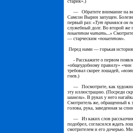
старик».)
— Обратите внимание на весьм
Самсон Вырин запущен. Болезне
первый раз:
«Тут принялся он 
служебный долг. Во второй же 
пошептом читать...»
Смотрител
— старческим «
поше­птом»
.
Перед нами — горькая история 
- Расскажите о первом появлен
«общеудобному правилу» «чин ч
требовал скорее лошадей,
«возв
гнев.)
— Посмотрите, как художник 
эту иллюстрацию. (Посреди ск
шинели».
В руках у него нагайка
Смотритель же, об­ращенный к 
голова, рука, заведенная за спи
— Из каких слов рассказчика 
подобрел, согласился ждать лош
смотрителем и его дочерью. Ми