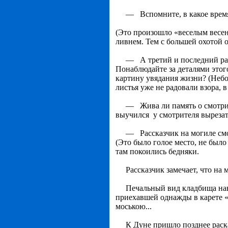
— Вспомните, в какое время 
(Это произошло «веселым весе
ливнем. Тем с боль­шей охотой 
— А третий и последний раз 
Понаблюдайте за деталями этог
картину увядания жизни? (Небо
листья уже не радовали взора, в
— Жива ли память о смотрите
выучился у смотрителя вырезат
— Рассказчик на могиле смотр
(Это было голое место, не был
там покоились бедняки.
Рассказчик замечает, что на мо
Печальный вид кладбища навея
приехавшей однажды в карете «
моською...
К Дуне пришло позднее раскаян