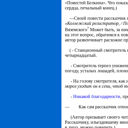
«Повестей Белкина». Что по­ка
сердца, печальный конец.)
—Своей повести рассказчик пр
«Коллежский регист­ратор, / 
?
Вяземского
Может быть, за ними
на этот вопрос, об­ратимся к пов
автор развенчивает расхожие п
( - Станционный смотритель в
четырнадцатый.
- Смотритель терпел унижения
погоду, усталых лошадей, плохо
- На голову смотрителя, как из
мороз уходит он в сени, чтоб 
-
Никакой благодарности
, п
— Как сам рассказчик относи
(Автор призывает своего читат
Рассказчику, изъездив­шему мн
в лицо, можно поверить.)