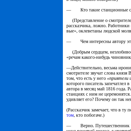
— Кто такие станционные смо
(Представление о смотрителе, 
рассказчика, ложно. Работник
вые», оклеветаны людской молв
— Чем интересны автору эт
(Добрым сердцем, незлобивость
«речам какого-нибудь чиновника
—Действительно, весьма ирони
смотрителе звучат слова князя 
том, что есть у него
«приятели 
которого писатель запечатлел в
автора в месяц май 1816 года. 
станциях с ним не церемонят­с
удивляет его? Почему он так не
(Рассказчик замечает, что в ту 
том
, кто побога­че.)
— Верно. Путешественник 
чина почитай ввелось в употреб