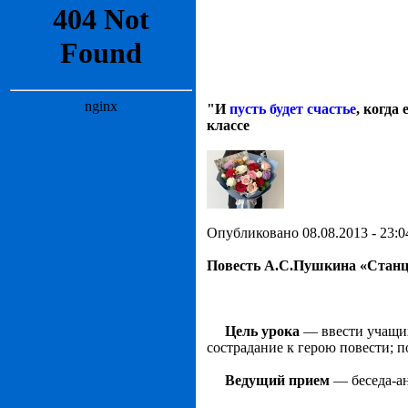
"И
пусть будет счастье
, когда
классе
Опубликовано 08.08.2013 - 23:0
Повесть А.С.Пушкина «Станц
Цель урока
— ввести учащих
сострадание к герою повести; 
Ведущий прием
— беседа-ан