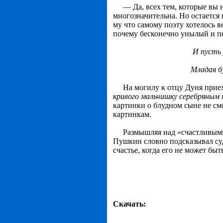
— Да, всех тем, которые вы наз
многозначительна. Но остается
му что самому поэту хотелось в
почему бесконечно уны­лый и п
И пусть 
Младая б
На могилу к отцу Дуня приех
кривого мальчишку сереб­ряным
картин­ки о блудном сыне не см
картинкам.
Размышляя над «счастливыми к
Пушкин словно под­сказывал су
счастье, когда его не может быть
Скачать: