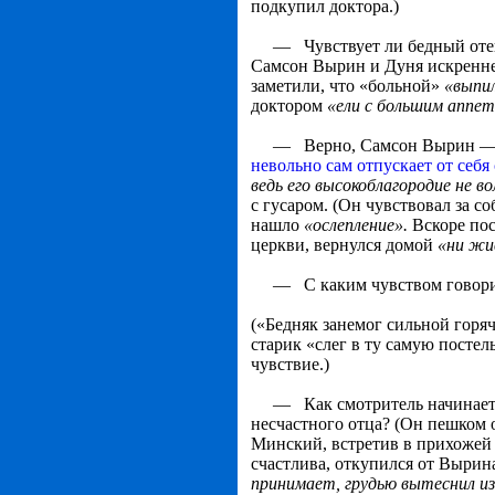
подкупил доктора.)
— Чувствует ли бедный отец, ч
Самсон Вырин и Дуня искренне 
заметили, что «больной»
«выпил
доктором
«ели с большим ап­пе
— Верно, Самсон Вырин — доб
невольно сам отпускает от себя
ведь его высокоблагородие не во
с гусаром. (Он чувствовал за со
нашло
«ослепление».
Вскоре пос
церкви, вернулся домой
«ни жив
— С каким чувством говорит 
(«Бедняк занемог сильной горяч
старик «слег в ту самую постел
чувствие.)
— Как смотритель начинает бо
несчастного отца? (Он пешком 
Минский, встретив в прихожей с
счастлива, откупился от Вырин
принимает, гру­дью вытеснил из 