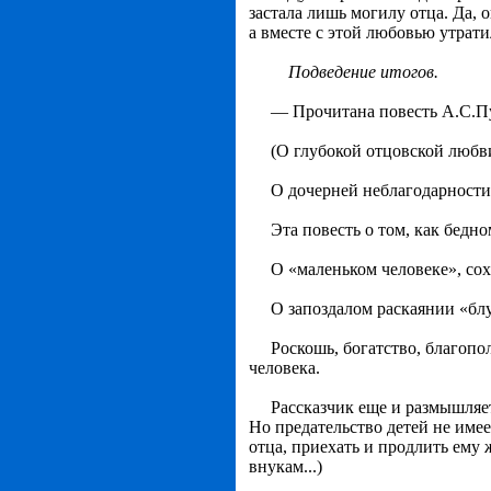
застала лишь могилу отца. Да, о
а вместе с этой любовью утрати
Подведение итогов.
— Прочитана повесть А.С.Пуш
(О глубокой отцовской любв
О дочерней неблагодарности
Эта повесть о том, как бедном
О «маленьком человеке», сох
О запоздалом раскаянии «блудн
Роскошь, богатство, благополу
человека.
Рассказчик еще и размышляет о
Но предательство детей не име
отца, приехать и продлить ему
внукам...)