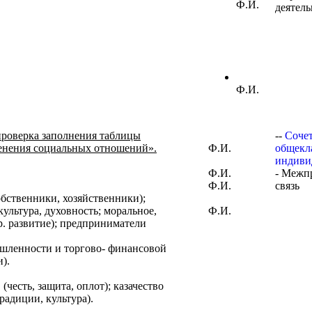
Ф.И.
деятель
Ф.И.
роверка заполнения таблицы
--
Соче
енения социальных отношений».
Ф.И.
общекл
индиви
Ф.И.
- Межп
Ф.И.
связь
обственники, хозяйственники);
ультура, духовность; моральное,
Ф.И.
р. развитие); предприниматели
шленности и торгово- финансовой
).
(честь, защита, оплот); казачество
радиции, культура).