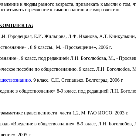
важение к людям разного возраста, привлекать к мысли о том, 
воспитывать стремление к самопознанию и саморазвитию.
КОМПЛЕКТА:
.И. Городецкая, Е.И. Жильцова, Л.Ф. Иванова, А.Т. Кинкулькин
твознание»., 8-9 классы., М. «Просвещение», 2006 г.
знание», 9 класс, под редакцией Л.Н. Боголюбова, М., «Просвещ
ческое пособие по обществознанию, 9 класс, Л.Н. Боголюбов, М
бществознанию
, 9 класс, С.Н. Степанько. Волгоград, 2006 г.
едение в обществознание» 8-9 класс, под редакцией Л.Н. Боголю
грамматике нравственности, части 1,2, М. РАО ИОСО, 2003 г.
традь «Введение в обществознание», 8-9 класс, Л.Н. Боголюбов, 
ение», 2005 г.