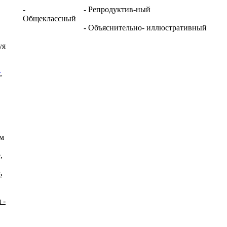
-
- Репродуктив-ный
Общеклассный
- Объяснительно- иллюстративный
уя
,
ем
,
ь
 -