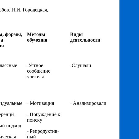
бов, Н.И. Городецкая,
ы, формы,
Методы
Виды
ва
обучения
деятельности
ия
лассные
-Устное
-Слушали
сообщение
учителя
идуальные
- Мотивация
- Анализировали
еренци-
- Побуждение к
поиску
ый подход
- Репродуктив-
ическая
ный