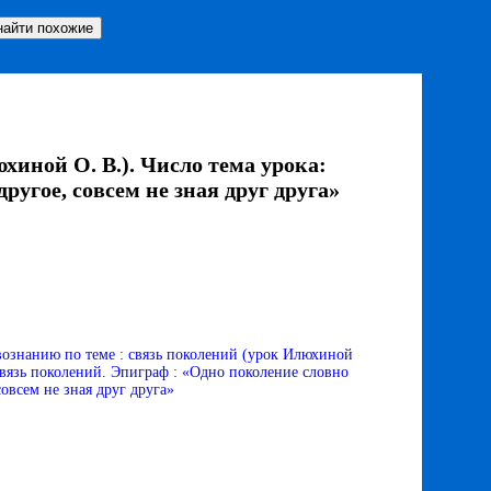
хиной О. В.). Число тема урока:
ругое, совсем не зная друг друга»
вознанию по теме : связь поколений (урок Илюхиной
 связь поколений. Эпиграф : «Одно поколение словно
совсем не зная друг друга»