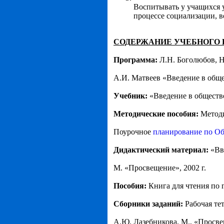
Воспитывать у учащихся у
процессе социализации, 
СОДЕРЖАНИЕ УЧЕБНОГО 
Программа:
Л.Н. Боголюбов, Н
А.И. Матвеев «Введение в общес
Учебник:
«Введение в общество
Методические пособия:
Методи
Поурочное
планирование по О
Дидактический материал:
«Вв
М. «Просвещение», 2002 г.
Пособия:
Книга для чтения по 
Сборники заданий:
Рабочая те
А.Ю. Лазебникова, М., «Просвещ