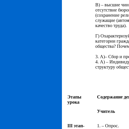
В) – высшие чин
отсутствие бюро
(сохранение рел
служащие (автом
качество труда).
Г) Охарактеризу
категории гражд
общества? Поче
3. А)– Сбор и п
4. А) – Индивид
структуру общест
Этапы
Содержание де
урока
Учитель
III этап-
1. – Опрос.