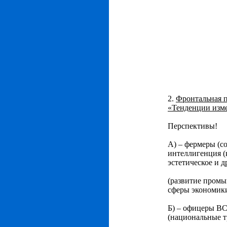
2.
Фронтальная п
«Тенденции изм
Перспективы!
А) – фермеры (с
интеллигенция (к
эстетическое и д
(развитие промы
сферы экономики
Б) – офицеры ВС 
(национальные т