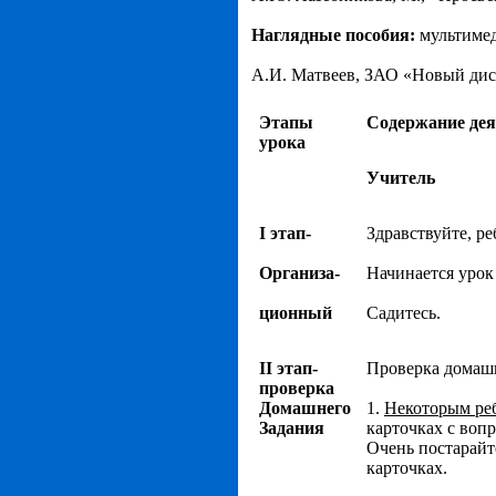
Наглядные пособия:
мультимед
А.И. Матвеев, ЗАО «Новый диск
Этапы
Содержание дея
урока
Учитель
I этап-
Здравствуйте, ре
Организа-
Начинается урок
ционный
Садитесь.
II этап-
Проверка домашн
проверка
Домашнего
1.
Некоторым реб
Задания
карточках с воп
Очень постарайт
карточках.