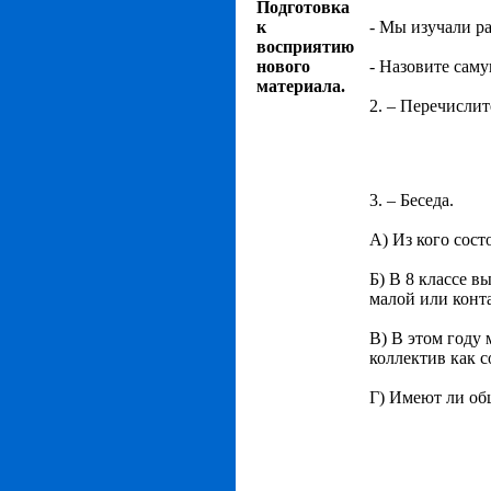
Подготовка
к
- Мы изучали р
восприятию
нового
- Назовите сам
материала.
2. – Перечисли
3. – Беседа.
А) Из кого сос
Б) В 8 классе 
малой или конт
В) В этом году
коллектив как с
Г) Имеют ли об