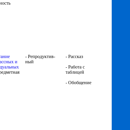
ность
тание
- Репродуктив-
- Рассказ
ассных и
ный
дуальных
- Работа с
редметная
таблицей
- Обобщение