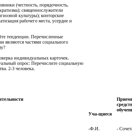
овники (честность, порядочность,
кратизма); священнослужители
игиозной культуры); конторские
атизация рабочего места, усердие и
йте тенденции. Перечисленные
ан являются частями социального
му?
роверка индивидуальных карточек.
уальный опрос: Перечислите социальную
ва. 2-3 человека.
ятельности
Прием
средст
обучен
Уча-щиеся
-Ф.И.
- Соче