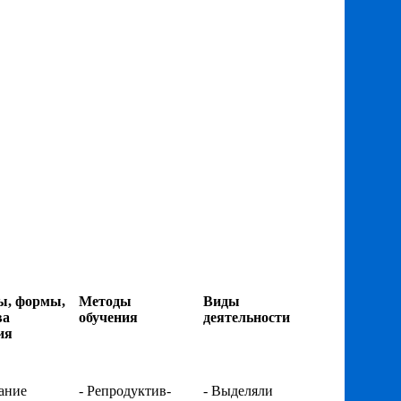
ы, формы,
Методы
Виды
ва
обучения
деятельности
ия
тание
- Репродуктив-
- Выделяли