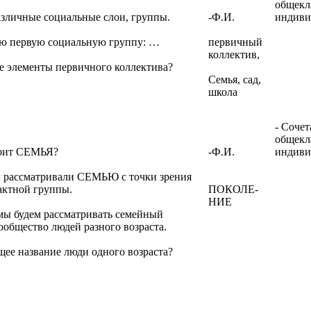
общекл
азличные социальные слои, группы.
-Ф.И.
индиви
ую первую социальную группу: …
первичный
коллектив,
те элементы первичного коллектива?
Семья, сад,
школа
- Соче
общекл
тоит СЕМЬЯ?
-Ф.И.
индиви
вы рассматривали СЕМЬЮ с точки зрения
актной группы.
ПОКОЛЕ-
НИЕ
 мы будем рассматривать семейный
ообщество людей разного возраста.
щее название люди одного возраста?