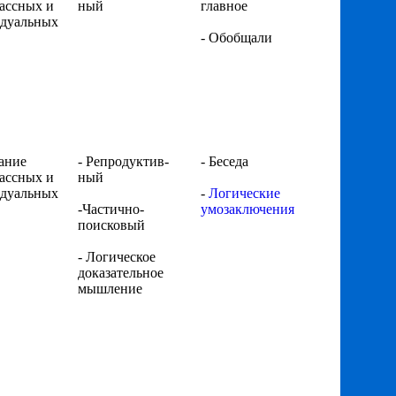
ассных и
ный
главное
дуальных
- Обобщали
тание
- Репродуктив-
- Беседа
ассных и
ный
дуальных
-
Логические
-Частично-
умозаключения
поисковый
- Логическое
доказательное
мышление