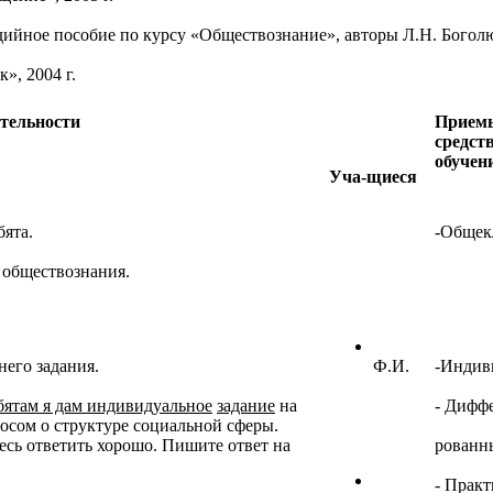
ийное пособие по курсу «Обществознание», авторы Л.Н. Боголю
», 2004 г.
тельности
Прием
средст
обучен
Уча-щиеся
бята.
-Общек
 обществознания.
его задания.
Ф.И.
-Индив
ятам я дам индивидуальное
задание
на
- Дифф
росом о структуре социальной сферы.
есь ответить хорошо. Пишите ответ на
рованн
- Практ