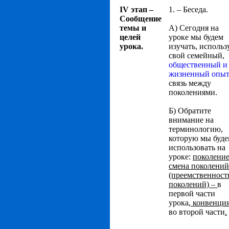
IV этап –
1. – Беседа.
Сообщение
темы и
А) Сегодня на
целей
уроке мы будем
урока.
изучать, использ
свой семейный,
общественный и
жизненный опыт
связь между
поколениями.
Б) Обратите
внимание на
терминологию,
которую мы буд
использовать на
уроке:
поколение
смена поколений
(преемственност
поколений) –
в
первой части
урока
, конвенция
во второй части
.