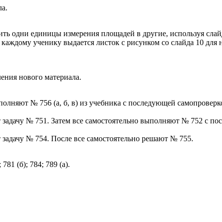
а.
дить одни единицы измерения площадей в другие, используя сла
 каждому ученику выдается листок с рисунком со слайда 10 дл
ления нового материала.
олняют № 756 (а, б, в) из учебника с последующей самопроверко
т задачу № 751. Затем все самостоятельно выполняют № 752 с п
 задачу № 754. После все самостоятельно решают № 755.
81 (б); 784; 789 (а).