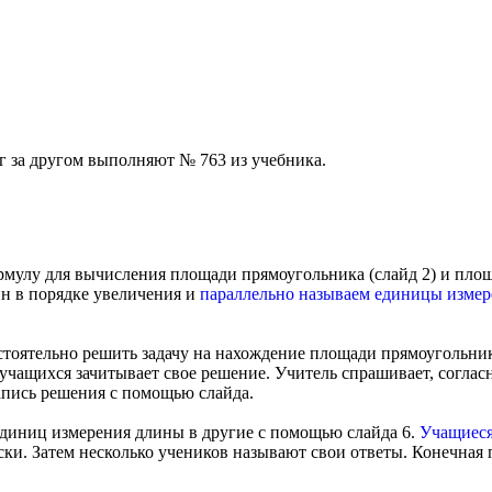
г за другом выполняют № 763 из учебника.
мулу для вычисления площади прямоугольника (слайд 2) и площа
н в порядке увеличения и
параллельно называем единицы изме
стоятельно решить задачу на нахождение площади прямоугольни
з учащихся зачитывает свое решение. Учитель спрашивает, согласн
апись решения с помощью слайда.
единиц измерения длины в другие с помощью слайда 6.
Учащиеся
ски. Затем несколько учеников называют свои ответы. Конечная