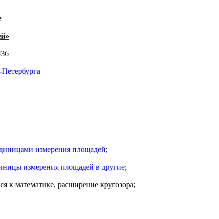
е
ей»
436
-Петербурга
диницами измерения площадей
;
иницы измерения площадей в другие
;
ся к математике, расширение кругозора;