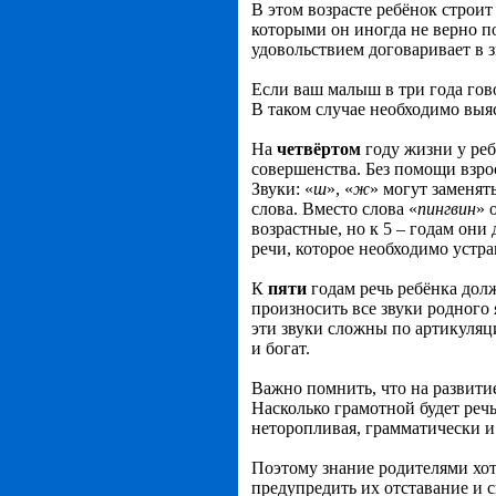
В этом возрасте ребёнок строи
которыми он иногда не верно п
удовольствием договаривает в 
Если ваш малыш в три года гово
В таком случае необходимо выя
На
четвёртом
году жизни у реб
совершенства. Без помощи взрос
Звуки: «
ш
», «
ж
» могут заменять
слова. Вместо слова «
пингвин
» 
возрастные, но к 5 – годам он
речи, которое необходимо устра
К
пяти
годам речь ребёнка дол
произносить все звуки родного 
эти звуки сложны по артикуля
и богат.
Важно помнить, что на развити
Насколько грамотной будет реч
неторопливая, грамматически и
Поэтому знание родителями хот
предупредить их отставание и 