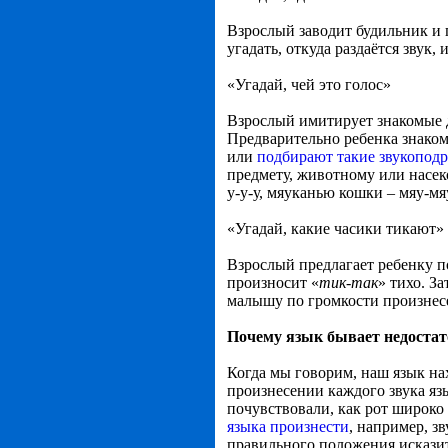
Взрослый заводит будильник и 
угадать, откуда раздаётся звук,
«Угадай, чей это голос»
Взрослый имитирует знакомые 
Предварительно ребенка знакомя
или
подбирают такие звукопод
предмету, животному или насек
у-у-у, мяуканью кошки – мяу-мя
«Угадай, какие часики тикают»
Взрослый предлагает ребенку п
произносит «
тик-так
» тихо. З
малышу по громкости произнесе
Почему язык бывает недоста
Когда мы говорим, наш язык на
произнесении каждого звука яз
почувствовали, как рот широко
языка произнести
, например, зв
правильного положения исказит 