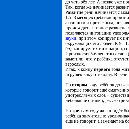
до четырёх лет. А позже уже п
Так, когда же начинается разви
Развитие речи начинается с мом
1,5- 3 месяцев (ребёнок произн
активным и протяжным, появляе
происходит активное развитие 
появляются интонации удовольс
звуки
, при этом копирует их и
окружающих его людей. К 9 - 
ба)
, копирует их интонацию, г
Произносит 5-6 лепетных слов 
заметили, что у ребёнка отсутс
взрослых.
Итак, к концу
первого года
жиз
игрушек какую-то одну. В речи 
На
втором
году ребёнок должен
которые говорит ещё смягчённо
употребляемых слов – существ
небольшие стишки, рассматрива
На
третьем
году жизни идёт бы
ребёнка значительно увеличивае
еще не говорит, а заменяет на 