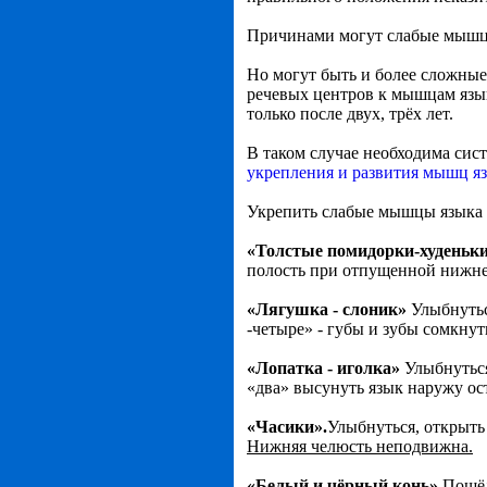
Причинами могут слабые мышцы 
Но могут быть и более сложны
речевых центров к мышцам языка
только после двух, трёх лет.
В таком случае необходима сис
укрепления и развития мышц я
Укрепить слабые мышцы языка 
«Толстые помидорки-худеньк
полость при отпущенной нижне
«Лягушка - слоник»
Улыбнутьс
-четыре» - губы и зубы сомкну
«Лопатка - иголка»
Улыбнуться
«два» высунуть язык наружу ос
«Часики».
Улыбнуться, открыть 
Нижняя челюсть неподвижна.
«Белый и чёрный конь»
Пощёл