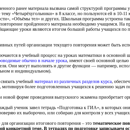
енного ранее материала вызвана самой структурой программы у
тему «Четырёхугольники» в 8 классе, но пользуются ей в 10-11 
ти», «Объёмы тел» и других. Школьная программа устроена так,
повторение пройденного материала необходимо учащимся. На пр
бщающие уроки являются итогом большой работы учащихся по 
ивных путей организации текущего повторения может быть испо
чаются в учебный процесс на уроках математики в основной шк
роводимые обычно в начале урока
, имеют своей основной целью
ля. Они могут выполнять и другие функции — например, испол
льном и индивидуальном).
 связать учебный
материал из различных разделов курса
, обеспе
ы, мотивируя более подготовленных учащихся к решению задач 
ри новой форме проведения выпускного экзамена приобретает ор
аждый ученик завел тетрадь «Подготовка к ГИА», в которых они 
 проверяю их выборочно, или собираю для контроля у всех учащих
для организации итогового повторения – это
тематическое по
ой конкретной теме. В тетрадях по подготовке записываем о