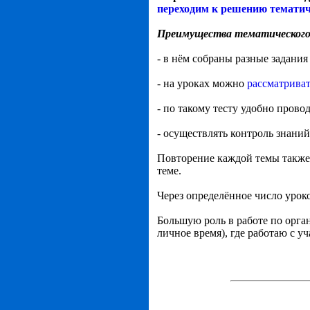
переходим к решению тематич
Преимущества тематического
- в нём собраны разные задания
- на уроках можно
рассматриват
- по такому тесту удобно прово
- осуществлять контроль знани
Повторение каждой темы также 
теме.
Через определённое число урок
Большую роль в работе по орга
личное время), где работаю с 