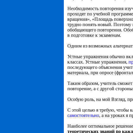
Необходимость повторения изуч
проходят по учебной программе 
вращения», «Площадь поверхнос
трудно понять новый. Поэтому 
обобщающего повторения. Обо
в подготовке к экзаменам.
Одним из возможных альтернат
Устные упражнения обычно вклю
классах. Устные упражнения,
п
последующего объяснения учите
материала, при опросе (фронта
Таким образом, учитель сможет
повторение, а с другой сторон
Особую роль, на мой Взгляд, п
С этой целью я требую, чтобы к
самостоятельно
, а на уроках я
Наиболее оптимальное решение 
теоретических знаний по кажд