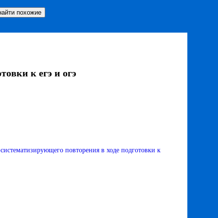
овки к егэ и огэ
истематизирующего повторения в ходе подготовки к