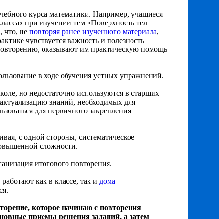
чебного курса математики. Например, учащиеся
классах при изучении тем «Поверхность тел
 что, не
повторяя ранее изученного материала
,
актике чувствуется важность и полезность
повторению, оказывают им практическую помощь
льзование в ходе обучения устных упражнений.
оле, но недостаточно используются в старших
 актуализацию знаний, необходимых для
ьзоваться для первичного закрепления
чивая, с одной стороны, систематическое
повышенной сложности.
ганизация итогового повторения.
работают как в классе, так и
дома
ся.
вторение
, которое начинаю с повторения
сновные приемы решения заданий, а затем