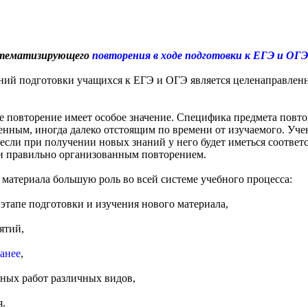
стематизирующего
повторения в ходе подготовки к ЕГЭ и ОГЭ
ий подготовки учащихся к ЕГЭ и ОГЭ является целенаправленна
е повторение имеет особое значение. Специфика предмета повтор
денным, иногда далеко отстоящим по времени от изучаемого. Уче
 если при получении новых знаний у него будет иметься соответ
 и правильно организованным повторением.
материала большую роль во всей системе учебного процесса:
 этапе подготовки и изучения нового материала,
ятий,
анее
,
ьных работ различных видов,
я.