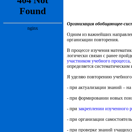
Организация обобщающее-си
Одним из важнейших направлен
организации повторения.
В процессе изучения математик
логически связан с ранее прой
участником учебного процесса
,
определяется систематическим
Я уделяю повторению учебного 
- при актуализации знаний – на
- при формировании новых пон
- при
закреплении изученного р
- при организации самостоятел
- при проверке знаний учащихс