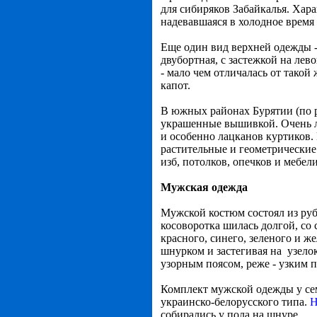
для сибиряков Забайкалья. Х
ара
надевавшаяся в холодное время
Еще один вид верхней одежды - 
двубортная, с застежкой на лево
- мало чем отличалась от тако
капот.
В южных районах Бурятии (по р
украшенные вышивкой. Очень
и особенно лацканов куртиков.
растительные и геометрические 
изб, потолков, опечков и мебели
Мужская одежда
Мужской костюм состоял из руба
косоворотка шилась долгой, со
красного, синего, зеленого и ж
шнурком и застегивая на узел
узорным поясом, реже - узким 
Комплект мужской одежды у сем
украинско-белорусского типа.
Н
собирались у пола на шнуре.