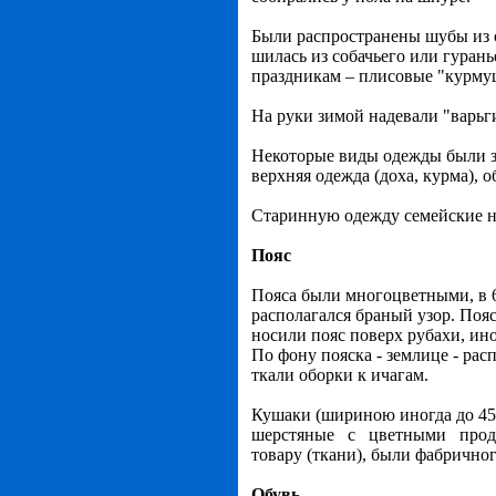
Были распространены шубы из 
шилась из собачьего или гурань
праздникам – плисовые "курмуш
На руки зимой надевали "варьги
Некоторые виды одежды были за
верхняя одежда (доха, курма), 
Старинную одежду семейские н
Пояс
Пояса были многоцветными, в 6
располагался браный узор. Поя
носили пояс поверх рубахи, ино
По фону пояска - землице - рас
ткали оборки к ичагам.
Кушаки (шириною иногда до 45
шерстяные с цветными продол
товару (ткани), были фабричног
Обувь