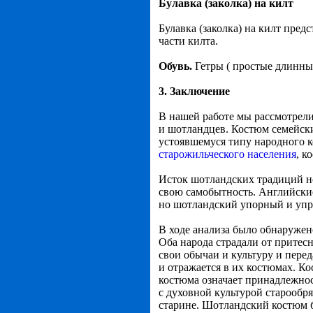
Булавка (заколка) на килт
Булавка (заколка) на килт пред
части килта.
Обувь.
Гетры ( простые длинны
3. Заключение
В нашей работе мы рассмотрел
и шотландцев. Костюм семейски
устоявшемуся типу народного 
старожильческого населения
, к
Исток шотландских традиций но
свою самобытность. Английские
но шотландский упорный и упр
В ходе анализа было обнаружен
Оба народа страдали от притесн
свои обычаи и культуру и пере
и отражается в их костюмах. К
костюма означает принадлежнос
с духовной культурой старообр
старине. Шотландский костюм б