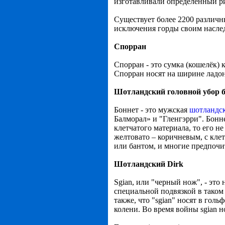
изготавливали определенный ри
Существует более 2200 различн
исключения горды своим насле
Спорран
Спорран
- это сумка (кошелёк)
Спорран носят на ширине ладон
Шотландский головной убор
б
Боннет - это мужская
шотландск
Балморал» и "Гленгэрри". Бонне
клетчатого материала, то его н
желтовато – коричневым, с кле
или бантом, и многие предпочи
Шотландский Dirk
Sgian, или "черный нож", - это
специальной подвязкой в таком
также, что "sgian" носят в голь
колени. Во время войны sgian н