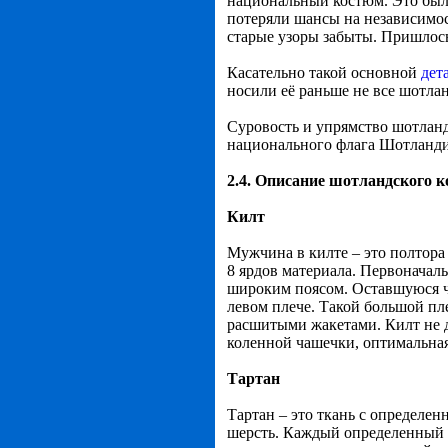
национальный костюм. Это было
потеряли шансы на независимост
старые узоры забыты. Пришлось
Касательно такой основной
дет
носили её раньше не все шотлан
Суровость и упрямство шотланд
национального флага Шотланди
2.4. Описание шотландского 
Килт
Мужчина в килте – это полтор
8 ярдов материала. Первоначал
широким поясом. Оставшуюся ч
левом плече. Такой большой пл
расшитыми жакетами.
Килт не 
коленной чашечки, оптимальная
Тартан
Тартан – это ткань с определен
шерсть. Каждый определенный р