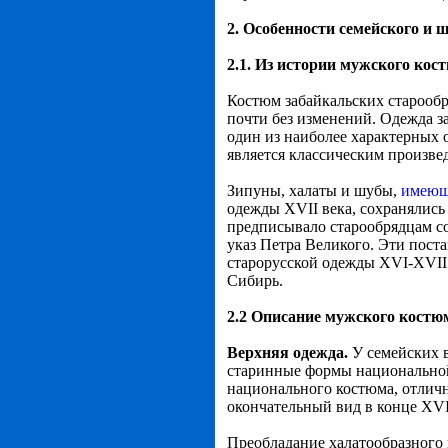
2. Особенности семейского и
2.1. Из истории мужского кос
Костюм забайкальских старооб
почти без изменений. Одежда з
один из наиболее характерных 
является классическим произве
Зипуны, халаты и шубы,
имеющ
одежды XVII века, сохранялись
предписывало старообрядцам с
указ Петра Великого. Эти пост
старорусской одежды XVI-XVII
Сибирь.
2.2 Описание мужского костю
Верхняя одежда
.
У семейских 
старинные формы национальной
национального костюма, отличн
окончательный вид в конце XVII
Преобладание халатообразного п