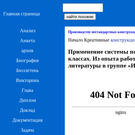
Главная страница
Анализ
Производству нестандартных конструк
Начало Креативные
конструкци
Анкета
архив
Применение системы пот
классах. Из опыта рабо
Биография
литературы в группе «
Бюллетень
Викторина
Глава
Диплом
Доклад
Документация
Задача