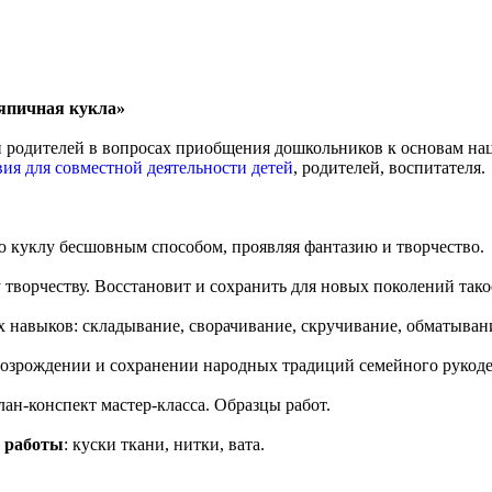
ряпичная кукла»
родителей в вопросах приобщения дошкольников к основам нац
вия для совместной деятельности детей
, родителей, воспитателя.
ю куклу бесшовным способом, проявляя фантазию и творчество.
 творчеству. Восстановит и сохранить для новых поколений тако
х навыков: складывание, сворачивание, скручивание, обматывани
 возрождении и сохранении народных традиций семейного рукоде
план-конспект мастер-класса. Образцы работ.
 работы
: куски ткани, нитки, вата.