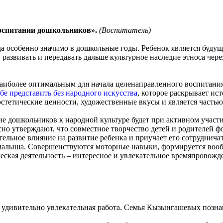
оспитании дошкольников».
(Воспитатель)
а особенно значимо в дошкольные годы. Ребенок является буду
, развивать и передавать дальше культурное наследие этноса чер
аиболее оптимальным для начала целенаправленного воспитания
ебе представить без народного искусства
, которое раскрывает ис
эстетические ценности, художественные вкусы и является частью
дошкольников к народной культуре будет при активном участии
сно утверждают, что совместное творчество детей и родителей 
тельное влияние на развитие ребенка и приучает его сотруднича
 малыша. Совершенствуются моторные навыки, формируется вооб
еская деятельность – интересное и увлекательное времяпровожд
т удивительно увлекательная работа. Семья Кызынгашевых позна