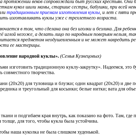
а протяжении веков сопровождали быт русских крестьян. Они бе
деткам кукол шили мамы, старшие сестры, бабушки, при всей не
али
традиционным приемам изготовления куклы
, и лет с пяти 
учить изготавливать куклы уже с трехлетнего возраста.
лючается в том, что сделана она без иголки и безлика. Для ребе
её иглой негоже, а делать лицо по народным поверьям нельзя, т
 считается предметом неодушевленным и не может навредить реб
ости ее мастерицы.
товление народной куклы».
(Семья Кузнецовых)
тьми изготовить традиционную куклу-закрутку». Надеемся, это 
ть совместного творчества.
ани (20х20) для туловища и блузки; один квадрат (20х20) и две 
едника и треугольный для косынки; белые нитки; вата для объем
ткани и подгибаем края внутрь, как показано на фото. Там, где 
 толще, для того, чтобы кукла была устойчива.
чтобы наша куколка не была слишком худенькой.