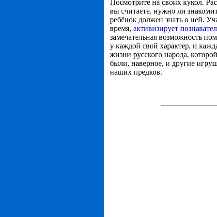
Посмотрите на своих кукол. Ра
вы считаете, нужно ли знакоми
ребёнок должен знать о ней. Уч
время,
активизирует познавате
замечательная возможность помо
у каждой свой характер, и кажд
жизни русского народа, которо
были, наверное, и другие игру
наших предков.