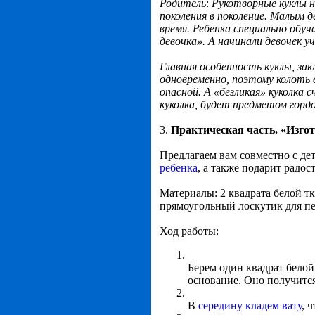
Родитель
:
Рукотворные куклы н
поколения в поколение. Малым 
время. Ребенка специально обуч
девочка». А начинали девочек 
Главная особенность куклы, зак
одновременно, поэтому колоть 
опасной. А «безликая» куколка
куколка, будет предметом горд
3.
Практическая часть. «Изго
Предлагаем вам совместно с де
ребенка
, а также подарит радос
Материалы: 2 квадрата белой тк
прямоугольный лоскутик для пер
Ход работы:
Берем один квадрат белой 
основание. Оно получится
В
середину кладем вату
, 