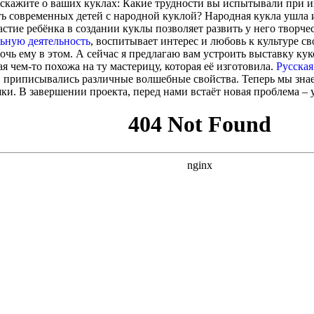
сскажите о ваших куклах: Какие трудности вы испытывали при 
ть современных детей с народной куклой? Народная кукла ушла 
астие ребёнка в создании куклы позволяет развить у него творче
льную деятельность
, воспитывает интерес и любовь к культуре св
чь ему в этом. А сейчас я предлагаю вам устроить выставку кук
ая чем-то похожа на ту мастерицу, которая её изготовила.
Русская
й приписывались различные волшебные свойства. Теперь мы знае
шки. В завершении проекта, перед нами встаёт новая проблема –