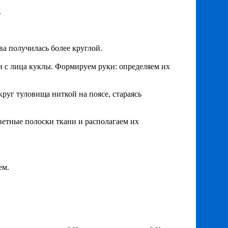
.
ва получилась более круглой.
и с лица куклы. Формируем руки: определяем их
руг туловища ниткой на поясе, стараясь
цветные полоски ткани и располагаем их
ем.