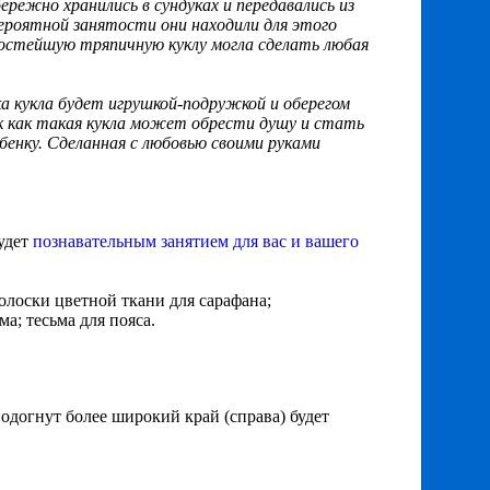
режно хранились в сундуках и передавались из
вероятной занятости они находили для этого
простейшую тряпичную куклу могла сделать любая
нка кукла будет игрушкой-подружкой и оберегом
ак как такая кукла может обрести душу и стать
енку. Сделанная с любовью своими руками
будет
познавательным занятием для вас и вашего
полоски цветной ткани для сарафана;
а; тесьма для пояса.
подогнут более широкий край (справа) будет