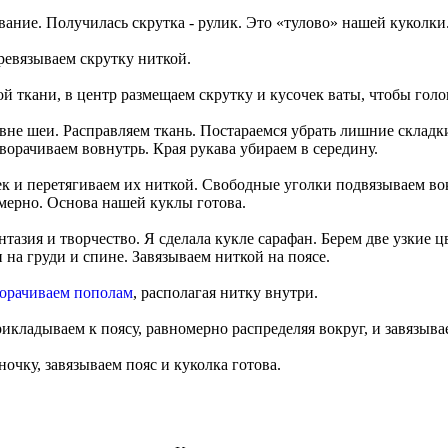
ание. Получилась скрутка - рулик. Это «тулово» нашей куколки
ревязываем скрутку ниткой.
ой ткани, в центр размещаем скрутку и кусочек ваты, чтобы голо
вне шеи. Расправляем ткань. Постараемся убрать лишние складк
орачиваем вовнутрь. Края рукава убираем в середину.
 и перетягиваем их ниткой. Свободные уголки подвязываем вок
мерно. Основа нашей куклы готова.
нтазия и творчество. Я сделала кукле сарафан. Берем две узкие 
 на груди и спине. Завязываем ниткой на поясе.
ворачиваем пополам
, располагая нитку внутри.
рикладываем к поясу, равномерно распределяя вокруг, и завязыва
очку, завязываем пояс и куколка готова.