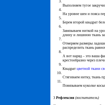
Выполняем тугое закручив
На уровне шеи и пояса пе
Берем второй квадрат бел
Завязываем ниткой на уро
длину и лишнюю ткань зав
Отмеряем размеры ладошек
распределить ткань равно
А вот наряд – это ваша фа
крестообразно через плечи
Квадрат
цветной ткани с
Стягиваем нитку, ткань п
Повязываем куколке косын
3
Рефлексия
(воспитатель)