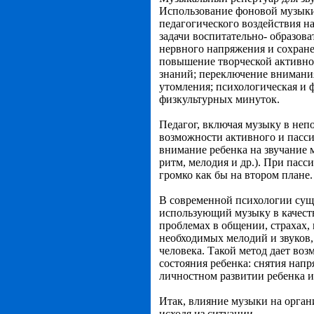
Использование фоновой музыки
педагогического воздействия н
задачи воспитательно- образов
нервного напряжения и сохранен
повышение творческой активнос
знаний; переключение внимани
утомления; психологическая и 
физкультурных минуток.
Педагог, включая музыку в неп
возможности активного и пасси
внимание ребенка на звучание 
ритм, мелодия и др.). При пас
громко как бы на втором плане.
В современной психологии сущ
использующий музыку в качеств
проблемах в общении, страхах,
необходимых мелодий и звуков
человека. Такой метод дает во
состояния ребенка: снятия нап
личностном развитии ребенка и
Итак, влияние музыки на орга
исходя из ситуации.