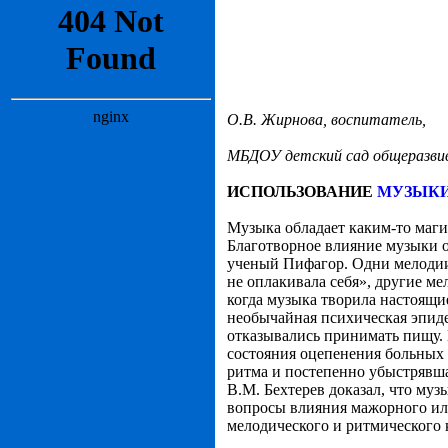
О.В. Жирнова, воспитатель,
МБДОУ детский сад общеразви
ИСПОЛЬЗОВАНИЕ
МУЗЫКИ
Музыка обладает каким-то магич
Благотворное влияние музыки о
ученый Пифагор. Одни мелодии 
не оплакивала себя», другие м
когда музыка творила настоящи
необычайная психическая эпиде
отказывались принимать пищу.
состояния оцепенения больных
ритма и постепенно убыстрявша
В.М. Бехтерев доказал, что муз
вопросы влияния мажорного ил
мелодического и ритмического к