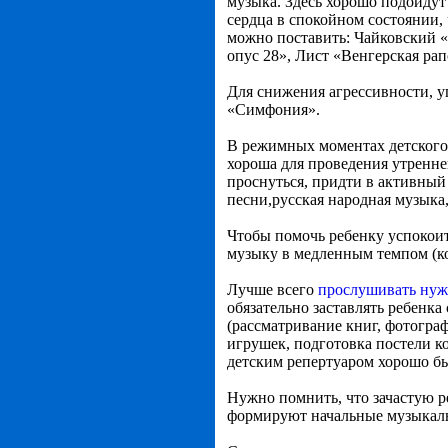
музыка. Здесь хорошо подойду
сердца в спокойном состоянии,
можно поставить: Чайковский «
опус 28», Лист «Венгерская рап
Для снижения агрессивности, у
«Симфония».
В режимных моментах детского 
хороша для проведения утренне
проснуться, придти в активный
песни,русская народная музыка
Чтобы помочь ребенку успокоит
музыку в медленным темпом (к
Лучше всего
прослушивать нуж
обязательно заставлять ребенка
(рассматривание книг, фотогра
игрушек, подготовка постели ко
детским репертуаром хорошо бы 
Нужно помнить, что зачастую р
формируют начальные музыкаль