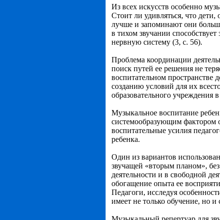
Из всех искусств особенно муз
Стоит ли удивляться, что дети,
лучше и запоминают они больше
в тихом звучании способствует
нервную систему (3, с. 56).
Проблема координации деятельн
поиск путей ее решения не тер
воспитательном пространстве д
созданию условий для их всест
образовательного учреждения в
Музыкальное воспитание ребенк
системообразующим фактором о
воспитательные усилия педагог
ребенка.
Один из вариантов использован
звучащей «вторым планом», без
деятельности и в свободной де
обогащение опыта ее восприят
Педагоги, исследуя особенност
имеет не только обучение, но и
Музыкальный репертуар для зв