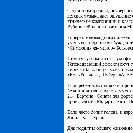
С чувством тревоги, неуверенн
детская музыка дает ощущение 
этнические композиции и клас
Рубинштейна, произведения Мо
Гиперактивным детям полезно 
уменьшит нервное возбуждение.
«Симфония ля- минор» Бетхове
Помогут успокоиться звуки фле
Успокаивающий эффект несут та
четверти).Подойдут классическ
«Колыбельная», Шуберт «Аве М
Если ребенок испытывает проб
безинициативен, мало коммуник
21», Бартона «Соната для форте
произведения Моцарта, Бизе .П
Если часто болит голова, и вз
Листа, Хачатуряна.
Для поднятия общего жизненно