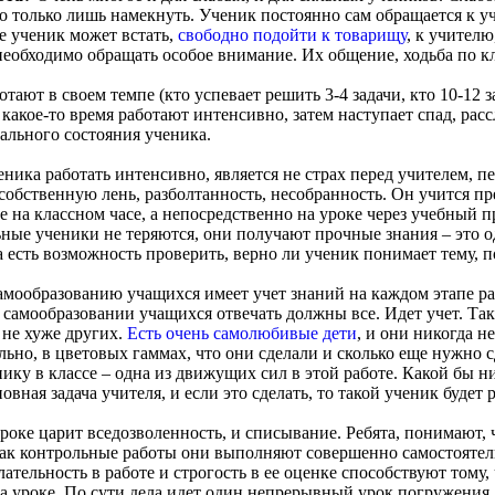
но только лишь намекнуть. Ученик постоянно сам обращается к у
е ученик может встать,
свободно подойти к товарищу
, к учителю
обходимо обращать особое внимание. Их общение, ходьба по клас
ают в своем темпе (кто успевает решить 3-4 задачи, кто 10-12 за
 какое-то время работают интенсивно, затем наступает спад, расс
ального состояния ученика.
ика работать интенсивно, является не страх перед учителем, п
собственную лень, разболтанность, несобранность. Он учится пр
е на классном часе, а непосредственно на уроке через учебный п
ные ученики не теряются, они получают прочные знания – это од
а есть возможность проверить, верно ли ученик понимает тему, п
амообразованию учащихся имеет учет знаний на каждом этапе раб
 самообразовании учащихся отвечать должны все. Идет учет. Та
 не хуже других.
Есть очень самолюбивые дети
, и они никогда н
ально, в цветовых гаммах, что они сделали и сколько еще нужно
ку в классе – одна из движущих сил в этой работе. Какой бы ни
овная задача учителя, и если это сделать, то такой ученик будет р
 уроке царит вседозволенность, и списывание. Ребята, понимают,
 как контрольные работы они выполняют совершенно самостояте
ельность в работе и строгость в ее оценке способствуют тому, ч
о на уроке. По сути дела идет один непрерывный урок погружения,