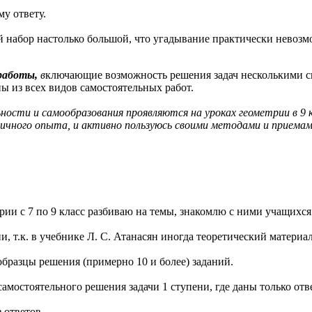
у ответу.
набор настолько большой, что угадывание практически невозм
 работы,
в
ключающие возможность решения задач несколькими сп
ы из всех видов самостоятельных работ.
ости и самообразования проявляются на уроках геометрии в 9 
ичного опыта, и активно пользуюсь своими методами и приемам
ии с 7 по 9 класс разбиваю на темы, знакомлю с ними учащихся 
и, т.к. в учебнике Л. С. Атанасян иногда теоретический материа
образцы решения (примерно 10 и более) заданий.
амостоятельного решения задачи 1 ступени, где даны только отв
 ответов.