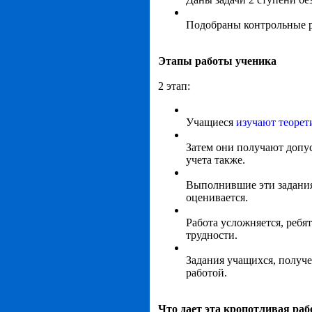
Подобраны контрольные р
Этапы работы ученика
2 этап:
Учащиеся
изучают теорет
Затем они получают допус
учета также.
Выполнившие эти задания
оценивается.
Работа усложняется, реб
трудности.
Задания учащихся, получе
работой.
Что дает эта кропотливая ра