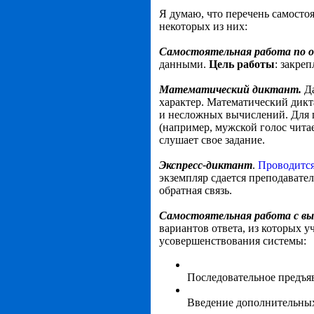
Я думаю, что перечень самостоя
некоторых из них:
Самостоятельная работа по о
данными.
Ц
ель работы
: закре
Математический диктант.
Д
характер. Математический дикта
и несложных вычислений. Для п
(например, мужской голос читае
слушает свое задание.
Экспресс-диктант
.
Проводится
экземпляр сдается преподавате
обратная связь.
Самостоятельная работа с в
вариантов ответа, из которых 
усовершенствования системы:
Последовательное предъяв
Введение дополнительных 