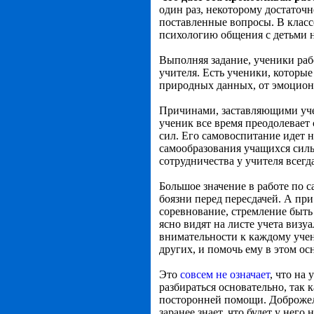
один раз, некоторому достаточ
поставленные вопросы. В класс
психологию общения с детьми не
Выполняя задание, ученики работ
учителя. Есть ученики, которые
природных данных, от эмоцион
Причинами, заставляющими учен
ученик все время преодолевает 
сил. Его самовоспитание идет н
самообразования учащихся силь
сотрудничества у учителя всегд
Большое значение в работе по с
боязни перед пересдачей. А при
соревнование, стремление быть
ясно видят на листе учета визу
внимательности к каждому учени
других, и помочь ему в этом осн
Это
совсем не означает
, что на
разбираться основательно, так
посторонней помощи. Доброжелат
заранее знает, что будет у нег