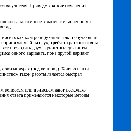
чества учителя. Приведу краткие пояснения
ыполняют аналогичное задание с измененными
х задач.
т носить как контролирующий, так и обучающий
оспринимаемый на слух, требует краткого ответа
оляет проводить двух вариантные диктанты
ащимся одного варианта, пока другой вариант
ух экземплярах (под копирку). Контрольный
оинством такой работы является быстрая
мым вопросам или примерам дают несколько
вания ответа применяются некоторые методы