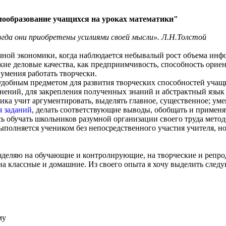
ообразование учащихся на уроках математики"
когда они приобретены усилиями своей мысли». Л.Н.Толстой
чной экономики, когда наблюдается небывалый рост объема инфо
кие деловые качества, как предприимчивость, способность орие
 умения работать творчески.
удобным предметом для развития творческих способностей учащи
жнений, для закрепления полученных знаний и абстрактный язык
ика учит аргументировать, выделять главное, существенное; уме
 заданий
, делать соответствующие выводы, обобщать и примен
сь обучать школьников разумной организации своего труда мето
выполняется учеником без непосредственного участия учителя, н
зделяю на обучающие и контролирующие, на творческие и репро
а классные и домашние. Из своего опыта я хочу выделить сле
му