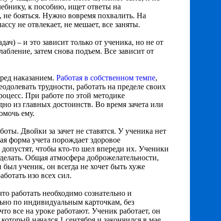
чебнику, к пособию, ищет ответы на
, не бояться. Нужно вовремя похвалить. На
су не отвлекает, не мешает, все заняты.
дач) – и это зависит только от ученика, но не от
лабление, затем снова подъем. Все зависит от
еред наказанием.
Работая в собственном темпе
,
еодолевать трудности, работать на пределе своих
роцесс. При работе по этой методике
но из главных достоинств. Во время зачета или
омочь ему.
оты. Двойки за зачет не ставятся. У ученика нет
кая форма учета порождает здоровое
е допустят, чтобы кто-то шел впереди их. Ученики
 сделать. Общая атмосфера доброжелательности,
 был ученик, он всегда не хочет быть хуже
аботать изо всех сил.
 что работать необходимо сознательно и
льно по индивидуальным карточкам, без
то все на уроке работают. Ученик работает, он
 который начался 1 сентября и закончился в мае.