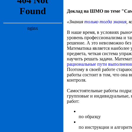
Доклад на ШМО по теме "Сам
«Знания
только тогда знания
, 
В наше время, в условиях рыно
уровень профессионализма и та
решение. А это невозможно без
Математика является наиболее 
предмета, четкая система упра
научить решать задачи. Математ
рациональные пути выполнения
Поэтому в своей работе стараю
работы состоит в том, что она 
контроля.
Самостоятельные работы подра
групповые и индивидуальные, н
работ:
по образцу
по инструкции и алгорит