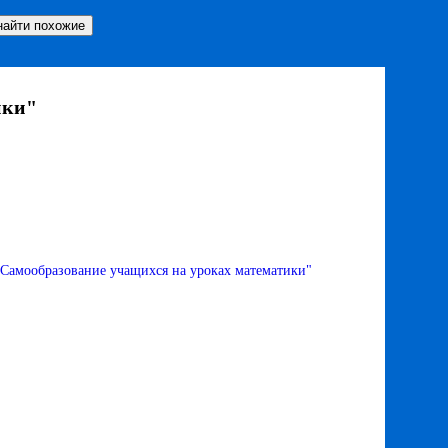
ики"
"Самообразование учащихся на уроках математики"