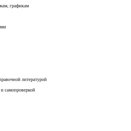
ежам, графикам
ями
справочной литературой
 и самопроверкой