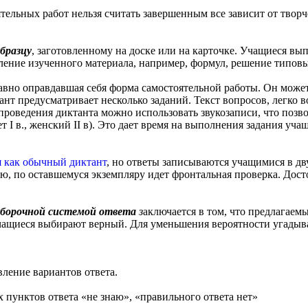
тельных работ нельзя считать завершенным все зависит от твор
бразцу
, заготовленному на доске или на карточке. Учащиеся в
пление изученного материала, например, формул, решение типовы
авно оправдавшая себя форма самостоятельной работы. Он може
нт предусматривает несколько заданий. Текст вопросов, легко в
роведения диктанта можно использовать звукозаписи, что позв
т I в., женский II в). Это дает время на выполнения задания уч
 как обычный диктант
, но ответы записываются учащимися в дв
лю, по оставшемуся экземпляру идет фронтальная проверка. Дост
ыборочной системой ответа
з
аключается в том, что предлагае
учащиеся выбирают верный. Для уменьшения вероятности угады
ление вариантов ответа.
пунктов ответа «не знаю», «правильного ответа нет»