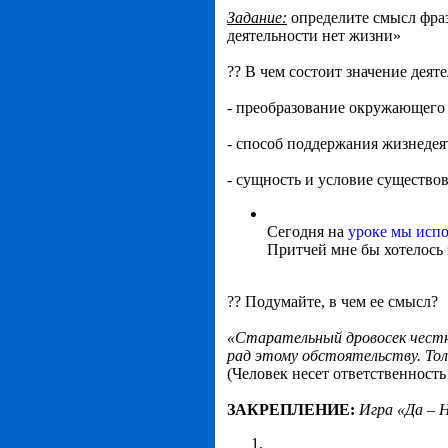
Задание:
определите смысл фразы
деятельности нет жизни»
?? В чем состоит значение деят
- преобразование окружающего
- способ поддержания жизнедея
- сущность и условие существов
Сегодня на
уроке мы исп
Притчей мне бы хотелось 
?? Подумайте, в чем ее смысл?
«
Старательный дровосек честно
рад этому обстоятельству. Толь
(Человек несет ответственность
ЗАКРЕПЛЕНИЕ:
Игра «Да – 