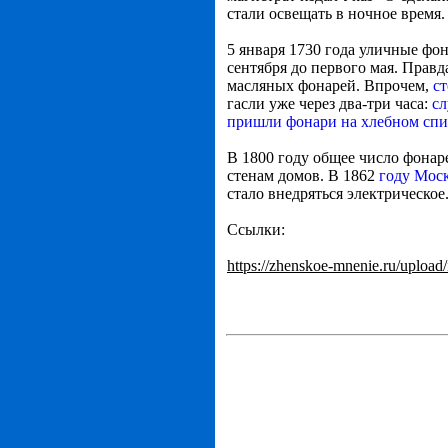
стали освещать в ночное время.
5 января 1730 года уличные фо
сентября до первого мая. Правд
масляных фонарей. Впрочем,
с
гасли уже через два-три часа:
сл
пришли фонари на хлебном спи
В 1800 году общее число фонар
стенам домов. В 1862
году Мос
стало внедряться электрическое
Ссылки:
https://zhenskoe-mnenie.ru/uploa