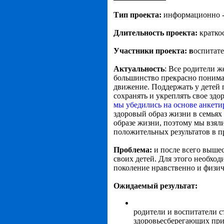
Тип проекта:
информационно -
Длительность проекта:
кратко
Участники проекта: в
оспитате
Актуальность
: Все родители ж
большинство прекрасно понимае
движение. Поддержать у детей 
сохранять и укреплять свое здо
мы убедились на основе анкети
здоровый образ жизни в семьях
образе жизни, поэтому мы взял
положительных результатов в п
Проблема:
и после всего вышес
своих детей. Для этого необхо
поколение нравственно и физи
Ожидаемый результат:
родители и воспитатели 
здоровьесберегающих при