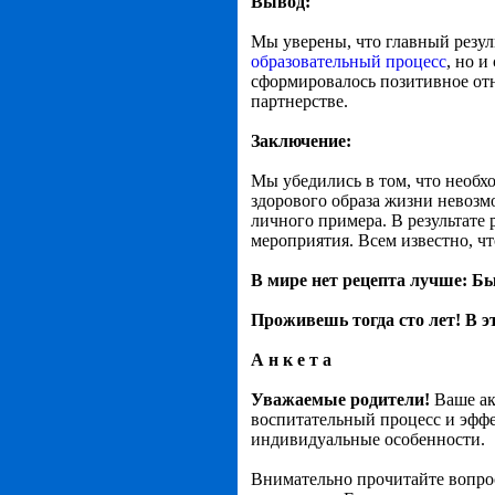
Вывод:
Мы уверены, что главный резуль
образовательный процесс
, но и
сформировалось позитивное от
партнерстве.
Заключение:
Мы убедились в том, что необх
здорового образа жизни невозм
личного примера. В результате
мероприятия. Всем известно, ч
В мире нет рецепта лучше: Б
Проживешь тогда сто лет! В эт
А н к е т а
Уважаемые родители!
Ваше ак
воспитательный процесс и эффе
индивидуальные особенности.
Внимательно прочитайте вопро