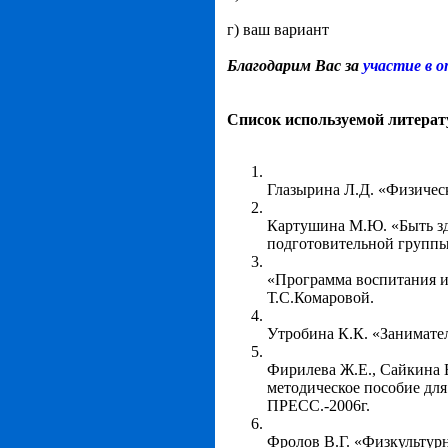
г) ваш вариант
Благодарим Вас за
участие в 
Список используемой литера
Глазырина Л.Д. «Физическ
Картушина М.Ю. «Быть зд
подготовительной группы 
«Программа воспитания и 
Т.С.Комаровой.
Утробина К.К. «Заниматель
Фирилева Ж.Е., Сайкина 
методическое пособие дл
ПРЕСС.-2006г.
Фролов В.Г. «Физкультурн