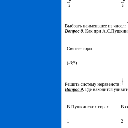
Выбрать наименьшее из чисел:
Вопрос 8.
Как при А.С.Пушкин
Святые горы
(-3;5)
Решить систему неравенств:
Вопрос 9
. Где находится удиви
В Пушкинских горах
В с
1
2