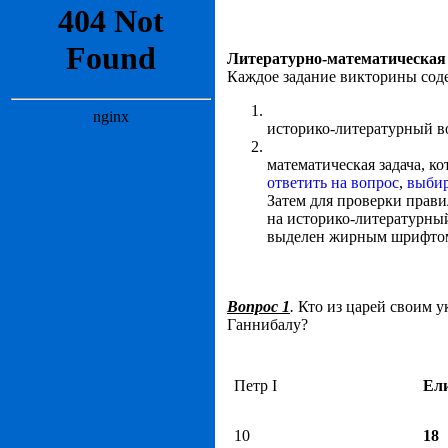
Литературно-математическая
Каждое задание викторины соде
историко-литературный в
математическая задача, ко
ответить на вопрос
,
выбир
Затем для проверки прави
на историко-литературный
выделен жирным шрифто
Вопрос 1
.
Кто из царей своим 
Ганнибалу?
Петр I
Ели
10
18