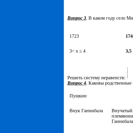
Вопрос 3
. В каком году село 
1723
174
3< х ≤ 4
3,5
Решить систему неравенств:
Вопрос 4
. Каковы родственные
Пушкин
Внук Ганнибала
Внучатый
племянни
Ганнибал