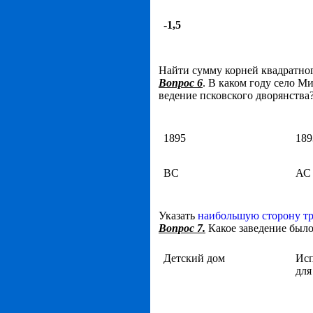
-1,5
Найти сумму корней квадратног
Вопрос 6
. В каком году село 
ведение псковского дворянства
1895
189
ВС
АС
Указать
наибольшую сторону т
Вопрос 7.
Какое заведение было
Детский дом
Исп
для