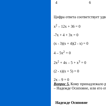
4
6
Цифра ответа соответствует уд
2
х
– 12х + 36 = 0
-7х + 4 + 3х = 0
(х - 3)(х + 4)(2 - х) = 0
2
4 – 5х
= 0
2
3
2х
+ 4х – 5 + х
= 0
(2 - х)(х + 5) = 0
2х – 9 = 0
Вопрос 5.
Кому принадлежало р
– Надежде Осиповне, или его о
Надежде Осиповне