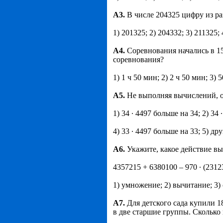
A
3.
В числе 204325 цифру из ра
1) 201325; 2) 204332; 3) 211325; 
A
4.
Соревнования начались в 1
соревнования?
1) 1 ч 50 мин; 2) 2 ч 50 мин; 3) 
A
5.
Не выполняя вычислений, опр
1) 34 ∙ 4497 больше на 34; 2) 34 
4) 33 ∙ 4497 больше на 33; 5) др
A
6.
Укажите, какое действие в
4357215 + 6380100 – 970 ∙ (23123
1) умножение; 2) вычитание; 3) 
A
7.
Для детского сада купили 
в две старшие группы. Сколько