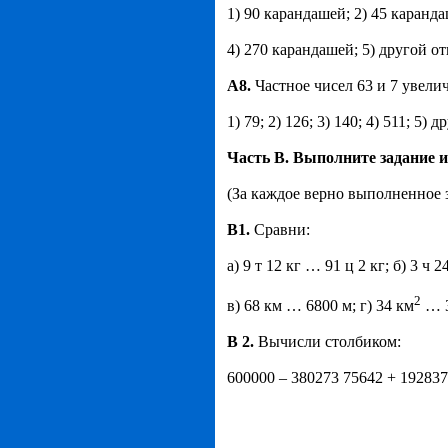
1) 90 карандашей; 2) 45 каранда
4) 270 карандашей; 5) другой от
A
8.
Частное чисел 63 и 7 увелич
1) 79; 2) 126; 3) 140; 4) 511; 5) д
Часть В. Выполните задание 
(За каждое верно выполненное з
B
1.
Сравни:
а) 9 т 12 кг … 91 ц 2 кг; б) 3 ч
2
в) 68 км … 6800 м; г) 34 км
… 3
B
2.
Вычисли столбиком:
600000 – 380273 75642 + 192837