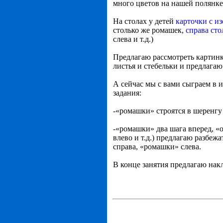
много цветов на нашей полянке
На столах у детей
карточки с и
столько же ромашек,
справа сто
слева и т.д.)
Предлагаю рассмотреть картинк
листья и стебельки и предлага
А сейчас мы с вами сыграем в 
задания:
-«ромашки» строятся в шеренгу
-«ромашки» два шага вперед, «о
влево и т.д.) предлагаю разбежа
справа, «ромашки» слева.
В конце занятия предлагаю нак