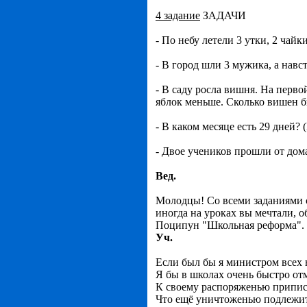
4 задание
ЗАДАЧИ
- По небу летели 3 утки, 2 чайк
- В город шли 3 мужика, а навс
- В саду росла вишня. На перво
яблок меньше. Сколько вишен бы
- В каком месяце есть 29 дней? 
- Двое учеников прошли от дом
Вед.
Молодцы! Со всеми заданиями с
иногда на уроках вы мечтали, 
Поципун "Школьная реформа".
Уч.
Если был бы я министром всех 
Я бы в школах очень быстро от
К своему распоряженью приписа
Что ещё уничтоженью подлежит