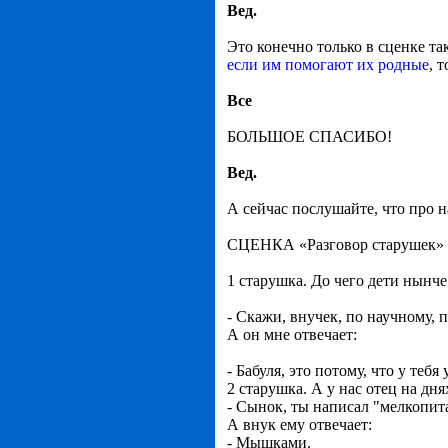
Вед.
Это конечно только в сценке та
если им помогают их родные
, 
Все
БОЛЬШОЕ СПАСИБО!
Вед.
А сейчас послушайте, что про 
СЦЕНКА «Разговор старушек»
1 старушка. До чего дети нынч
- Скажи, внучек, по научному,
А он мне отвечает:
- Бабуля, это потому, что у тебя 
2 старушка. А у нас отец на дня
- Сынок, ты написал "мелкопит
А внук ему отвечает:
- Мышками.