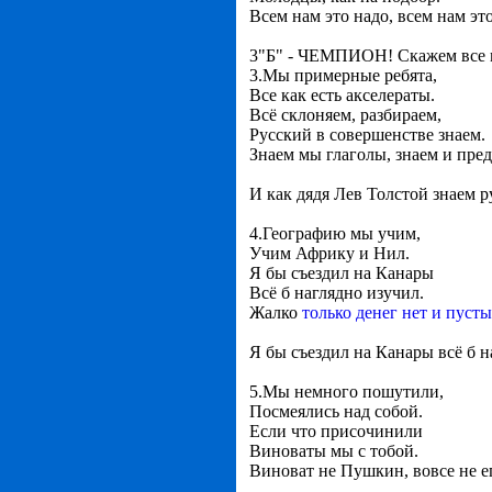
Всем нам это надо, всем нам эт
3"Б" - ЧЕМПИОН! Скажем все
3.Мы примерные ребята,
Все как есть акселераты.
Всё склоняем, разбираем,
Русский в совершенстве знаем.
Знаем мы глаголы, знаем и пре
И как дядя Лев Толстой знаем 
4.Географию мы учим,
Учим Африку и Нил.
Я бы съездил на Канары
Всё б наглядно изучил.
Жалко
только денег нет и пуст
Я бы съездил на Канары всё б н
5.Мы немного пошутили,
Посмеялись над собой.
Если что присочинили
Виноваты мы с тобой.
Виноват не Пушкин, вовсе не е