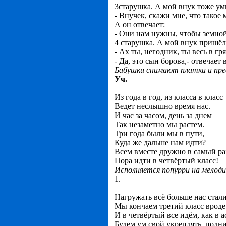
3старушка. А мой внук тоже ум
- Внучек, скажи мне, что такое
А он отвечает:
- Они нам нужны, чтобы земной
4 старушка. А мой внук пришёл 
- Ах ты, негодник, ты весь в гр
- Да, это сын борова,- отвечает 
Бабушки снимают платки и пре
Уч.
Из года в год, из класса в класс
Ведет неслышно время нас.
И час за часом, день за днем
Так незаметно мы растем.
Три года были мы в пути,
Куда же дальше нам идти?
Всем вместе дружно в самый ра
Пора идти в четвёртый класс!
Исполняется попурри на мелоди
1.
Нагружать всё больше нас стали
Мы кончаем третий класс вроде
И в четвёртый все идём, как в 
Будем ум свой укреплять, подн