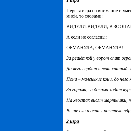
1 игра
Первая игра на внимание и умен
мной, то словами:
ВИДЕЛИ-ВИДЕЛИ, В ЗООПА
А если не согласны:
ОБМАНУЛА, ОБМАНУЛА!
За решёткой у ворот спит огр
До чего сердит и лют хищный з
Пони – маленькие кони, до чего
За горами, за долами ходит ку
На хвостах висят мартышки, 
Выше ели и осины полетели вд
2 игра