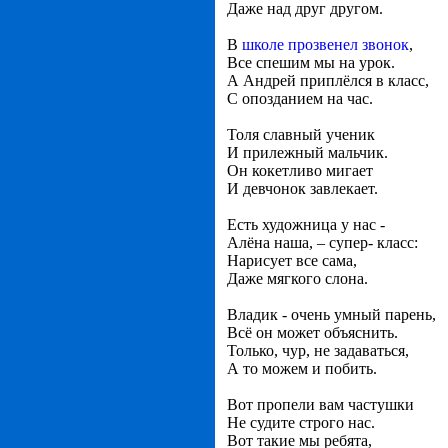
Даже над друг другом.
В
школе прозвенел звонок
,
Все спешим мы на урок.
А Андрей приплёлся в класс,
С опозданием на час.
Толя славный ученик
И прилежный мальчик.
Он кокетливо мигает
И девчонок завлекает.
Есть художница у нас -
Алёна наша, – супер- класс:
Нарисует все сама,
Даже мягкого слона.
Владик - очень умный парень,
Всё он может объяснить.
Только, чур, не задаваться,
А то можем и побить.
Вот пропели вам частушки
Не судите строго нас.
Вот такие мы ребята,