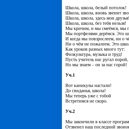
Школа, школа, белый потолок!
Школа, школа, вновь звенит зво
Школа, школа, здесь мои друзья
Школа, школа, без тебя нельзя!
Мы кричим, и мы смеёмся, мы 
Мы портфелями дерёмся. Это ш
И когда мы повзрослеем, ни о ч
Ни о чём не пожалеем. Это шко
Как уроков разных много тут:
Физкультура, музыка и труд!
Пусть учитель нас ругал порой,
Но мы знаем – он за нас горой!
Уч.1
Вот каникулы настали!
До свиданья, школа!
Мы теперь уже с тобой
Встретимся не скоро.
Уч.2
Мы закончили в классе програм
Отзвенел наш последний звоно