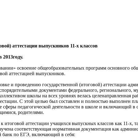
овой) аттестации выпускников 11-х классов
2013году.
вании» освоение общеобразовательных программ основного обще
овой аттестацией выпускников.
товке и проведению государственной (итоговой) аттестации ад
аспорядительными документами федерального, регионального, м
коллективом школы на всех уровнях велась целенаправленная р
тестации. С этой целью был составлен и полностью выполнен пла
 сферы педагогической деятельности в школе и включающий в се
щимися, родителями.
к итоговой аттестации учащихся выпускных классов как 11-х, та
изучена соответствующая нормативная документация как админис
банк по ЕГЭ, включающий в себя: