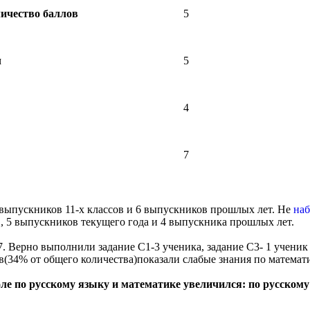
ичество баллов
5
л
5
4
7
выпускников 11-х классов и 6 выпускников прошлых лет. Не
наб
, 5 выпускников текущего года и 4 выпускника прошлых лет.
. Верно выполнили задание С1-3 ученика, задание С3- 1 ученик 
(34% от общего количества)показали слабые знания по математик
е по русскому языку и математике увеличился: по русскому 