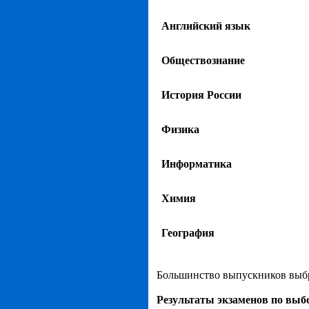
Английский язык
Обществознание
История России
Физика
Информатика
Химия
География
Большинство выпускников выбра
Результаты экзаменов по выб