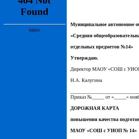
Муниципальное автономное о
«Средняя общеобразовательн
отдельных предметов №14»
Утверждаю.
Директор МАОУ «СОШ с УИО
Н.А. Калугина
___________________________
Приказ №_____ от «_____» нояб
ДОРОЖНАЯ КАРТА
повышения качества подготов
МАОУ «СОШ с УИОП № 14»