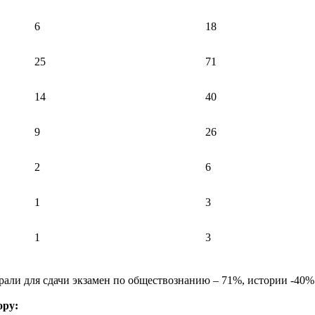
6
18
25
71
14
40
9
26
2
6
1
3
1
3
ли для сдачи экзамен по обществознанию – 71%, истории -40% 
ору: