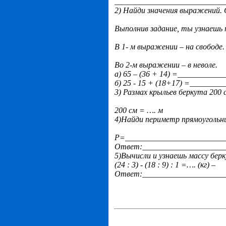
___________________________
2) Найди значения выражений. 
Выполнив задание, ты узнаешь
В 1- м выражении – на свободе.
Во 2-м выражении – в неволе.
а) 65 – (36 + 14) =__________
б) 25 - 15 + (18+17) =_______
3) Размах крыльев беркута 200
200 см = …. м
4)Найди периметр прямоугольник
Р=_________________________
Ответ:_____________________
5)Вычисли и узнаешь массу бер
(24 : 3) - (18 : 9) : 1 =…. (кг) –
Ответ:_____________________