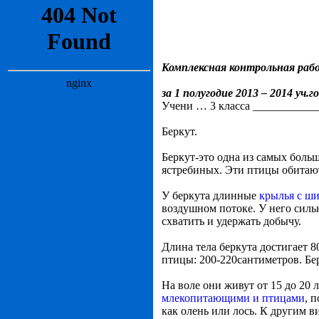
Комплексная контрольная раб
за 1 полугодие 2013 – 2014 уч.го
Учени … 3 класса ___________
Беркут.
Беркут-это одна из самых боль
ястребиных. Эти птицы обитаю
У беркута длинные
крылья с ш
воздушном потоке. У него сил
схватить и удержать добычу.
Длина тела беркута достигает 8
птицы: 200-220сантиметров. Бер
На воле они живут от 15 до 20 
млекопитающими и птицами
, 
как олень или лось. К другим 