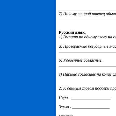
___________________________
7) Почему второй птенец обыч
___________________________
Русский язык.
1) Выпиши по одному слову на 
а) Проверяемые безударные глас
___________________________
б) Удвоенные согласные.
___________________________
в) Парные согласные на конце сл
2) К данным словам подбери пр
Перо - ___________________
Земля - __________________