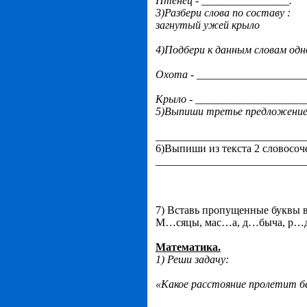
Птенец - ________________.
3)Разбери слова по составу :
загнутый ужей крыло
4)Подбери к данным словам одно
Охота - ___________________
Крыло - ____________________
5)Выпиши третье предложение.
___________________________
6)Выпиши из текста 2 словосоч
___________________________
7) Вставь пропущенные буквы в
М…сяцы, мас…а, д…быча, р…д
Математика.
1) Реши задачу:
«Какое расстояние пролетит бе