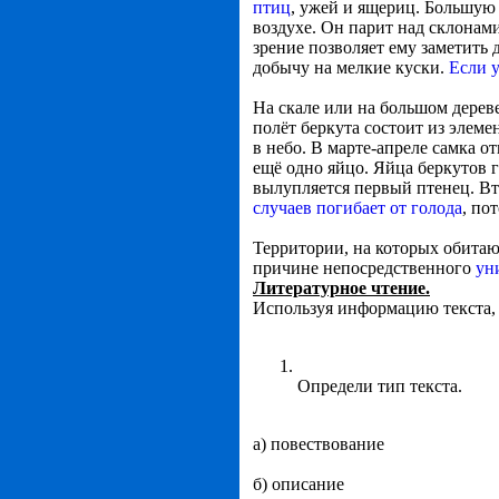
птиц
, ужей и ящериц. Большую ч
воздухе. Он парит над склонам
зрение позволяет ему заметить
добычу на мелкие куски.
Если у
На скале или на большом дерев
полёт беркута состоит из элеме
в небо. В марте-апреле самка о
ещё одно яйцо. Яйца беркутов 
вылупляется первый птенец. Вто
случаев погибает от голода
, по
Территории, на которых обитаю
причине непосредственного
ун
Литературное чтение.
Используя информацию текста, 
Определи тип текста.
а) повествование
б) описание