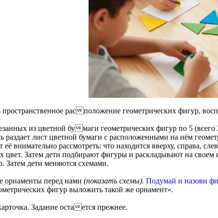
ь пространственное расположение геометрических фигур, вос
езанных из цветной бумаги геометрических фигур по 5 (всего 
ь раздает лист цветной бумаги с расположенными на нём геоме
 её внимательно рассмотреть: что находится вверху, справа, сле
их цвет. Затем дети подбирают фигуры и раскладывают на своем 
р. Затем дети меняются схемами.
е орнаменты перед нами
(показать схемы).
Подумай и назови ф
ометрических фигур выложить такой же орнамент».
карточка. Задание остается прежнее.