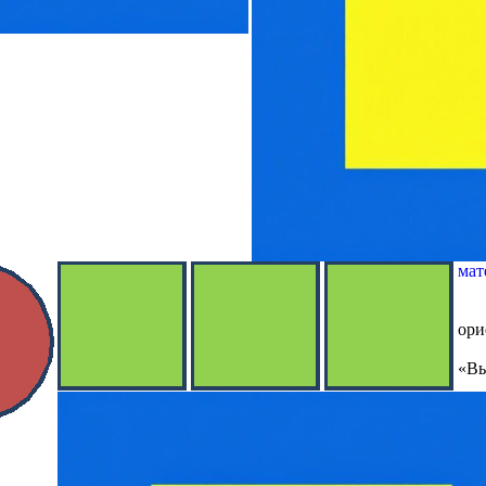
мат
ори
«Вы