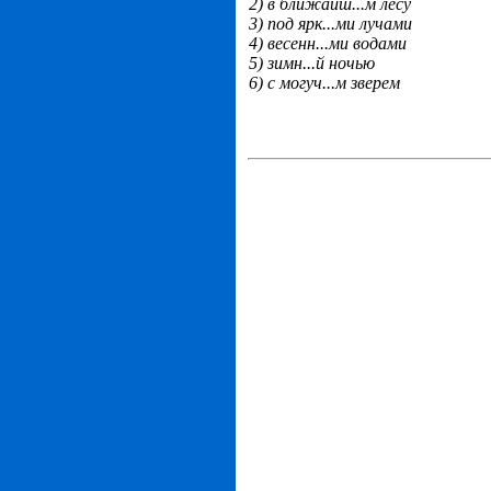
2) в ближайш...м лесу
3) под ярк...ми лучами
4) весенн...ми водами
5) зимн...й ночью
6) с могуч...м зверем