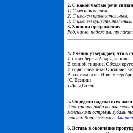
2. С какой частью речи связа
1) С местоимением.
2) С именем прилагательным.
3) С именем существительным.
3. Закончи предложение.
Род, число, падеж им. прилага
___________________________
4. Ученик утверждает, что в 
И стоит береза А заря, лениво
В сонной тишине, Обходя круго
И горят снежинки Обсыпает ве
В золотом огне. Новым серебро
(С. Есенин)
1)Да. 2) Нет.
5. Определи падежи всех име
Эта хищная рыба вышла словно 
маленькими острыми зубами так 
чешуей. Вот я взмахнул
длинной
6. Вставь в окончание пропу