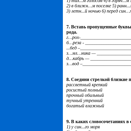
1) тих...м голосом 4) в горяч...м
2) в ближн…м поселке 5) ранн..
3) летн...й ночью 6) перед син
7. Вставь пропущенные буквы
рода.
г…рох-_____________________
б…реза - ___________________
...бед –_____________________
з…мл…ника — _______________
д…кабрь — _________________
з…вод –____________________
8. Соедини стрелкой близкие 
рассветный крепкий
росистый полный
прочный обильный
тучный утренний
богатый влажный
9. В каких словосочетаниях в
1) у син...го моря