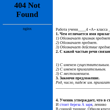
Работа учени____4 «А» класса 
1. Чем отличается имя прилаг
1) Обозначает признак предмет
2) Обозначает предмет.
3) Обозначает действие предм
2. С какой частью речи связа
1) С именем существительным.
2) С именем прилагательным.
3) С местоимением.
3. Закончи предложение.
Род, число, падеж им. прилага
______________________
_____
4. Ученик утверждает, что в 
И
стоит береза А заря
, лениво
В сонной тишине, Обходя круго