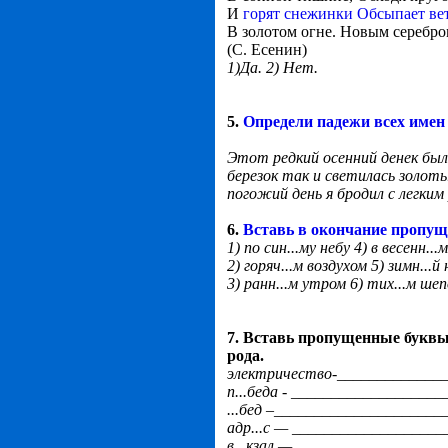
И
горят снежинки Обсыпает ве
В золотом огне. Новым серебро
(С. Есенин)
1)Да. 2) Нет.
5.
Определи падежи всех имен
Этот редкий осенний денек был
березок так и светилась золоты
погожий день я бродил с легким
6.
Вставь в окончание пропущ
1) по син...му небу 4) в весенн...
2) горяч...м воздухом 5) зимн...й
3) ранн...м утром 6) тих...м ш
7. Вставь пропущенные буквы
рода.
электричество-_____________
п...беда - __________________
...бед –_____________________
адр...с — __________________
в...кзал — __________________