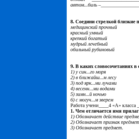
автом...биль –______________
8. Соедини стрелкой близкие 
медицинский прочный
красный умный
крепкий богатый
мудрый лечебный
обильный рубиновый
9. В каких словосочетаниях в
1) у син...го моря
2) в ближайш...м лесу
3) под ярк...ми лучами
4) весенн...ми водами
5) зимн...й ночью
6) с могуч...м зверем
Работа учени____4 «А» класса 
1. Чем отличается имя прилаг
1) Обозначает действие предм
2) Обозначает признак предмет
3) Обозначает предмет.