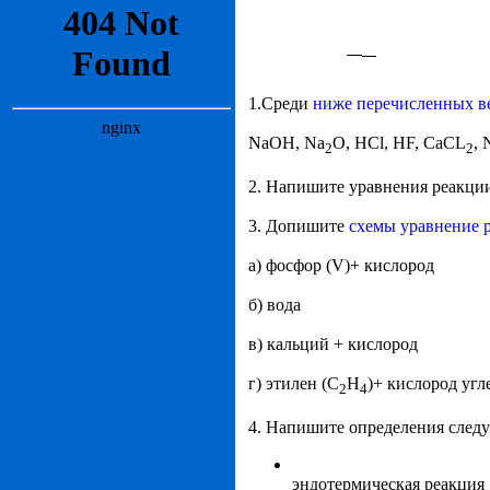
1.Среди
ниже перечисленных в
NaOH, Na
O, HCl, HF, CaCL
,
2
2
2. Напишите уравнения реакци
3. Допишите
схемы уравнение 
а) фосфор (V)+ кислород
б) вода
в) кальций + кислород
г) этилен (C
H
)+ кислород угл
2
4
4. Напишите определения сле
эндотермическая реакция