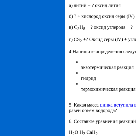
а) литий + ? оксид лития
б) ? + кислород оксид серы (lV)
в) C
H
+ ? оксид углерода + ?
3
8
г) CS
+? Оксид серы (lV) + угл
2
4.Напишите определения след
экзотермическая реакция
гидрид
термохимическая реакция
5. Какая масса
цинка вступила 
равен объем водорода?
6. Составьте уравнения реакц
H
O H
CaH
2
2
2