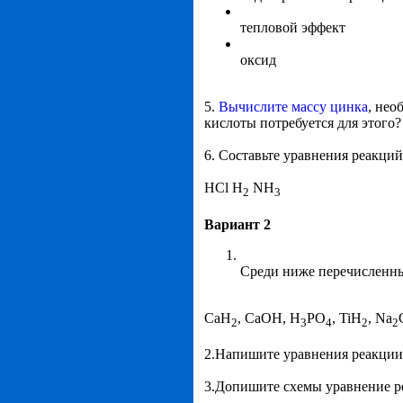
тепловой эффект
оксид
5.
Вычислите массу цинка
, нео
кислоты потребуется для этого?
6. Составьте уравнения реакц
HCl H
NH
2
3
Вариант 2
Среди ниже перечисленны
CaH
, CaOH, H
PO
, TiH
, Na
2
3
4
2
2
2.Напишите уравнения реакции
3.Допишите схемы уравнение р